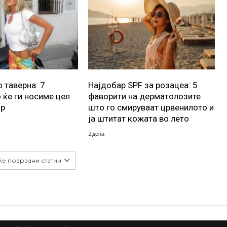
 таверна: 7
Најдобар SPF за розацеа: 5
 ќе ги носиме цел
фаворити на дерматолозите
ор
што го смируваат црвенилото и
ја штитат кожата во лето
2 дена
ќе поврзани статии