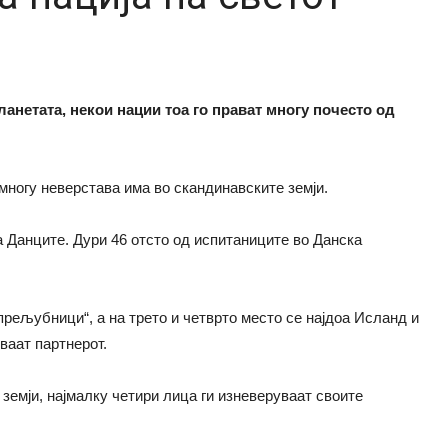
ланетата, некои нации тоа го прават многу почесто од
ногу неверстава има во скандинавските земји.
а Данците. Дури 46 отсто од испитаниците во Данска
прељубници“, а на трето и четврто место се најдоа Исланд и
ваат партнерот.
 земји, најмалку четири лица ги изневеруваат своите