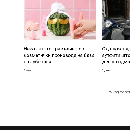
Нека летото трае вечно со
Од плажа до
козметички производи на база
аутфити што
на лубеница
ден на одм
1 ден
1 ден
Вчитај пове