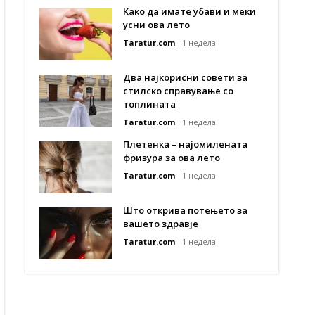
Како да имате убави и меки
усни ова лето
Taratur.com
1 недела
Два најкорисни совети за
стилско справување со
топлината
Taratur.com
1 недела
Плетенка – најомилената
фризура за ова лето
Taratur.com
1 недела
Што открива потењето за
вашето здравје
Taratur.com
1 недела