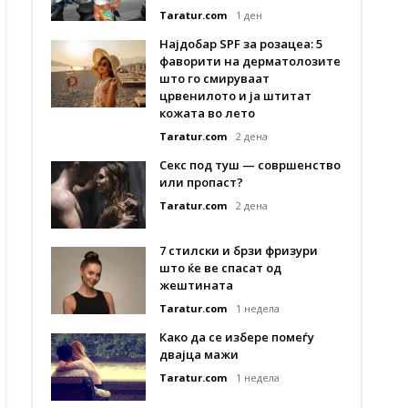
Taratur.com
1 ден
Најдобар SPF за розацеа: 5
фаворити на дерматолозите
што го смируваат
црвенилото и ја штитат
кожата во лето
Taratur.com
2 дена
Секс под туш — совршенство
или пропаст?
Taratur.com
2 дена
7 стилски и брзи фризури
што ќе ве спасат од
жештината
Taratur.com
1 недела
Како да се избере помеѓу
двајца мажи
Taratur.com
1 недела