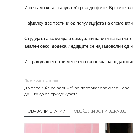
И не само кога станува збор за двојките. Врските за
Најмалку две третини од популацијата на споменати
Студијата анализира и сексуални навики на нациите,
анален секс, додека Индијците се најзадоволни од 
Истражувањето три месеци со аналзиа на податоцит
Претходна статија
До петок „ќе се вариме“ во портокалова фаза – еве
до што да се придржувате
ПОВРЗАНИ СТАТИИ
ПОВЕЌЕ ЖИВОТ И ЗДРАВЈЕ