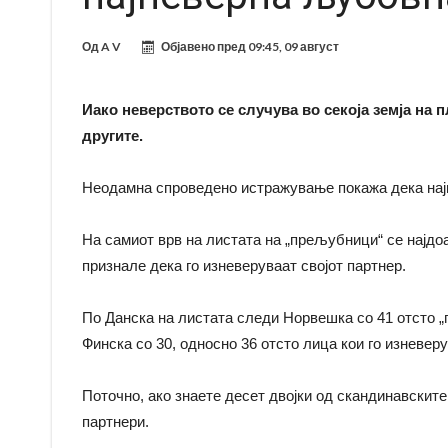
Од
A V
Објавено пред
09:45, 09 август
Иако неверството се случува во секоја земја на п
другите.
Неодамна спроведено истражување покажа дека најм
На самиот врв на листата на „прељубници“ се најдо
признале дека го изневеруваат својот партнер.
По Данска на листата следи Норвешка со 41 отсто „
Финска со 30, односно 36 отсто лица кои го изневеру
Поточно, ако знаете десет двојки од скандинавските
партнери.