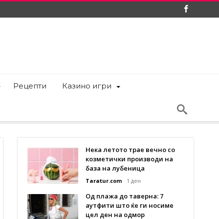
Рецепти
Казино игри
Нека летото трае вечно со
козметички производи на
база на лубеница
Taratur.com
1 ден
Од плажа до таверна: 7
аутфити што ќе ги носиме
цел ден на одмор