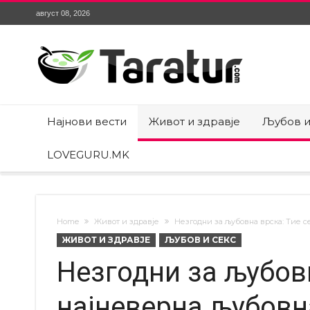
август 08, 2026
Најнови вести
Живот и здравје
Љубов и
LOVEGURU.MK
Home
Живот и здравје
Незгодни за љубовна врска: Тие с
ЖИВОТ И ЗДРАВЈЕ
ЉУБОВ И СЕКС
Незгодни за љубовн
најневерна љубовна