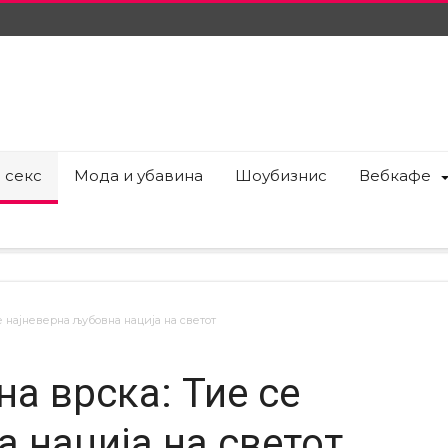
 секс
Мода и убавина
Шоубизнис
Вебкафе
е најневерна љубовна нација на светот
а врска: Тие се
 нација на светот