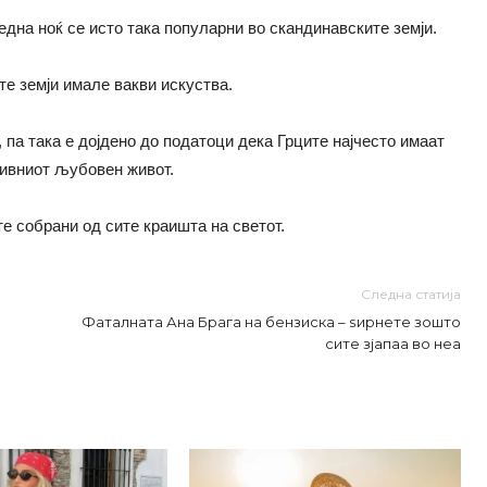
 една ноќ се исто така популарни во скандинавските земји.
те земји имале вакви искуства.
 па така е дојдено до податоци дека Грците најчесто имаат
нивниот љубовен живот.
е собрани од сите краишта на светот.
Следна статија
Фаталната Ана Брага на бензиска – ѕирнете зошто
сите зјапаа во неа