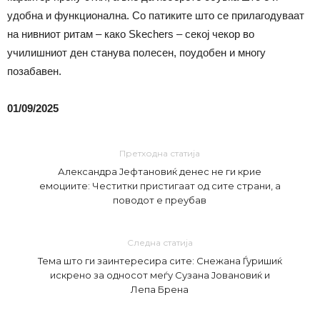
удобна и функционална. Со патиките што се прилагодуваат
на нивниот ритам – како Skechers – секој чекор во
училишниот ден станува полесен, поудобен и многу
позабавен.
01/09/2025
Претходна статија
Александра Јефтановиќ денес не ги крие
емоциите: Честитки пристигаат од сите страни, а
поводот е преубав
Следна статија
Тема што ги заинтересира сите: Снежана Ѓуришиќ
искрено за односот меѓу Сузана Јовановиќ и
Лепа Брена