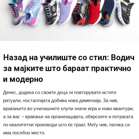
Назад на училиште со стил: Водич
за мајките што бараат практично
и модерно
Денес, додека со своите деца ги повторувате истите
ритуали, носталгијата добива нова димензија. За нив,
враќањето во училишните клупи значи игра и нови авантури,
а за вас – враќање на организацијата, обврските и потрагата
по квалитетни производи што ќе траат. Меѓу нив, патика си
има посебно место.