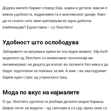
Додека малите бираат според боја, шарки и детали, вам ви е
важна удобноста, издржливоста и анатомскиот дизајн. Како
да ги споите сите овие критериуми во една добитна
комбинација? Едноставно – со Skechers!
Удобност што ослободува
Заборавете на врзување врвки во последен момент. Slip-ins®
моделите од Skechers со иновативна технологија им
овозможуваат на децата да влезат во патиките без мака и да
бидат подготвени за поаѓање за миг. А вам – ви заштедуваат
барем еден стрес од утринската трка.
Мода по вкус на најмалите
О да, Skechers одлично ги разбира дечките модни барања.
Широк опсег на модели – од светкави и со сјај, преку оние со