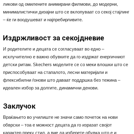
ликови од омилените анимирани филмови, до модерни,
минималистички дизајни што се вклопуваат со секој стајлинг
– ќе ги воодушеват и најпребирливите.
Издржливост за секојдневие
И родителите и децата се согласуваат во едно –
исклучително е важно обувките да го издржат енергичниот
детски ритам. Skechers моделите се со меки влошки што се
приспособуваат на стапалото, лесни материјали и
флексибилни ѓонови што даваат поддршка без тежина –
идеален избор за долгите, динамични денови.
Заклучок
Враќањето во училиште не значи само почеток на нови
обврски – тоа е можност децата да го изразат својот
карактер преку стил, а вие да изберете обувка што е и