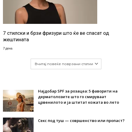
7 стилски и брзи фризури што ќе ве спасат од
жештината
7 дена
Вчитај повеќе поврзани статии
Најдобар SPF за розацеа: 5 фаворити на
дерматолозите што го смируваат
црвенилото и ја штитат кожата во лето
Секс под туш — совршенство или пропаст?