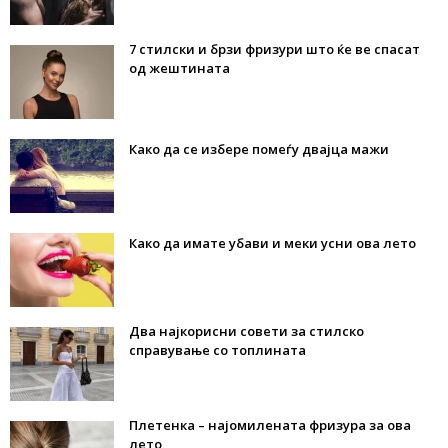
7 стилски и брзи фризури што ќе ве спасат
од жештината
Како да се избере помеѓу двајца мажи
Како да имате убави и меки усни ова лето
Два најкорисни совети за стилско
справување со топлината
Плетенка – најомилената фризура за ова
лето