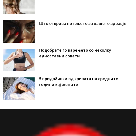
Што открива потењето за вашето здравје
Подобрете го варењето со неколку
едноставни совети
5 придобивки од кризата на средните
години кај жените