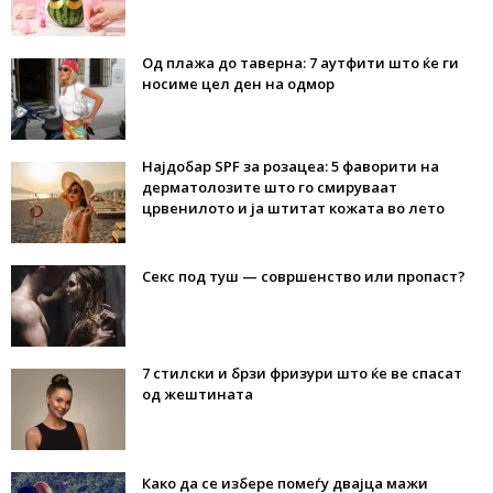
Од плажа до таверна: 7 аутфити што ќе ги
носиме цел ден на одмор
Најдобар SPF за розацеа: 5 фаворити на
дерматолозите што го смируваат
црвенилото и ја штитат кожата во лето
Секс под туш — совршенство или пропаст?
7 стилски и брзи фризури што ќе ве спасат
од жештината
Како да се избере помеѓу двајца мажи