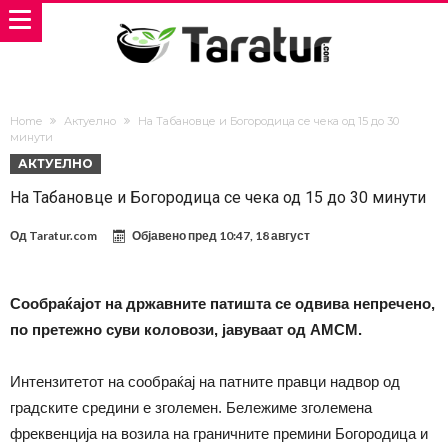
Home
Актуелно
На Табановце и Богородица се чека од 15 до 30
минути
АКТУЕЛНО
На Табановце и Богородица се чека од 15 до 30 минути
Од
Taratur.com
Објавено пред
10:47, 18 август
Сообраќајот на државните патишта се одвива непречено,
по претежно суви коловози, јавуваат од АМСМ.
Интензитетот на сообраќај на патните правци надвор од
градските средини е зголемен. Бележиме зголемена
фреквенција на возила на граничните премини Богородица и