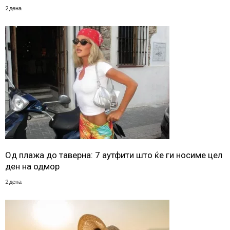
2 дена
Од плажа до таверна: 7 аутфити што ќе ги носиме цел
ден на одмор
2 дена