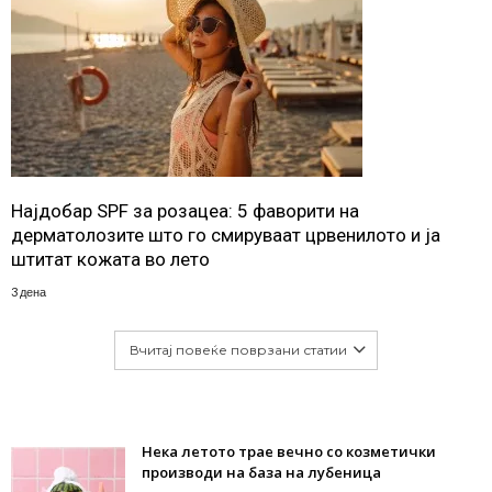
Најдобар SPF за розацеа: 5 фаворити на
дерматолозите што го смируваат црвенилото и ја
штитат кожата во лето
3 дена
Вчитај повеќе поврзани статии
Нека летото трае вечно со козметички
производи на база на лубеница