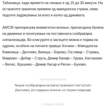
Табановце, каде времето на чекање е од 15 до 30 минути. На
останатите гранични премини од македонска страна, нема
подолги задржувања за влез и излез од државата.
АМСМ препорачува внимателно возење, прилагодена брзина
на движење и почитување на поставената сообраќајна
сигнализација. Во клисурите и засеците можна е појава на
одрони, особено на патните правци: Кочани – Македонска
Каменица – Делчево, Виница – Берово, Гостивар – Стража,
Маврово – Дебар – Струга, Демир Капија – Удово, Катланово
– Велес, Крушево – Демир Хисар и Ресен – Буково.
Претходна статија
Тешка сообраќајка на магистралниот пат Штип-
Делчево, 24 годишно момче со тешки повреди
Следна статија