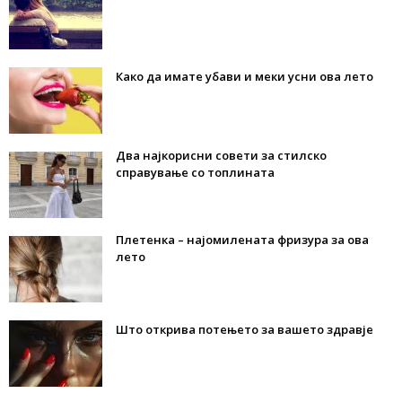
Како да имате убави и меки усни ова лето
Два најкорисни совети за стилско
справување со топлината
Плетенка – најомилената фризура за ова
лето
Што открива потењето за вашето здравје