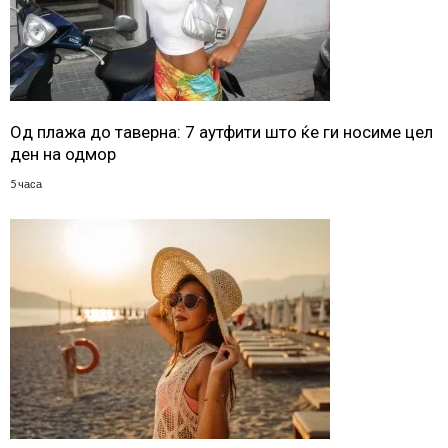
Од плажа до таверна: 7 аутфити што ќе ги носиме цел
ден на одмор
5 часа