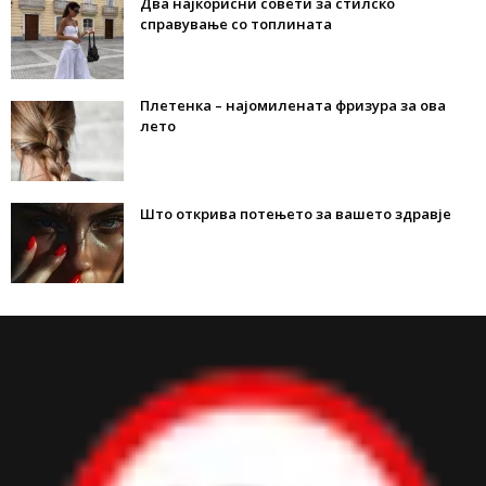
Два најкорисни совети за стилско
справување со топлината
Плетенка – најомилената фризура за ова
лето
Што открива потењето за вашето здравје