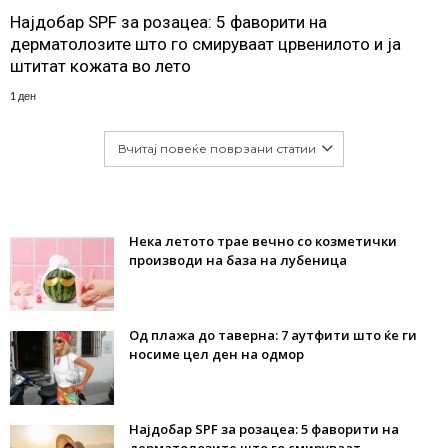
Најдобар SPF за розацеа: 5 фаворити на
дерматолозите што го смируваат црвенилото и ја
штитат кожата во лето
1 ден
Вчитај повеќе поврзани статии
Нека летото трае вечно со козметички
производи на база на лубеница
Од плажа до таверна: 7 аутфити што ќе ги
носиме цел ден на одмор
Најдобар SPF за розацеа: 5 фаворити на