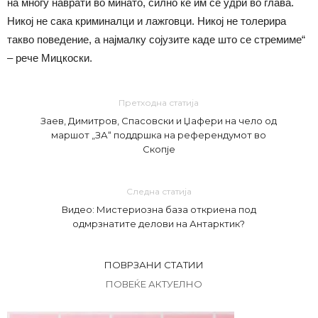
на многу наврати во минато, силно ќе им се удри во глава.
Никој не сака криминалци и лажговци. Никој не толерира
такво поведение, а најмалку сојузите каде што се стремиме“
– рече Мицкоски.
Претходна статија
Заев, Димитров, Спасовски и Џафери на чело од
маршот „ЗА“ поддршка на референдумот во
Скопје
Следна статија
Видео: Мистериозна база откриена под
одмрзнатите делови на Антарктик?
ПОВРЗАНИ СТАТИИ
ПОВЕЌЕ АКТУЕЛНО