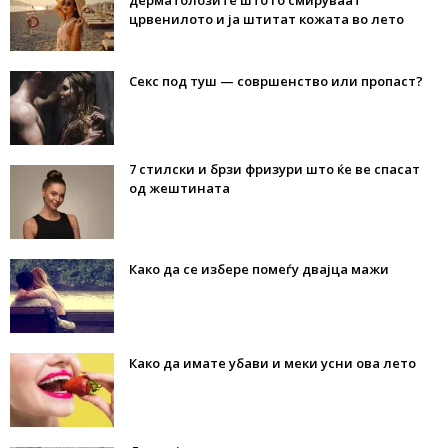
дерматолозите што го смируваат
црвенилото и ја штитат кожата во лето
Секс под туш — совршенство или пропаст?
7 стилски и брзи фризури што ќе ве спасат
од жештината
Како да се избере помеѓу двајца мажи
Како да имате убави и меки усни ова лето