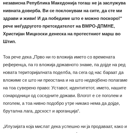
независна Република Македонија тогаш не ја заслужува
нивната доверба. Ви се поклонувам на сите, да сте ми
здрави и живи! И да победиме што е можно поскоро!“
рече меѓудругото претседателот на ВМРО-ДПМНЕ,
Христијан Мицкоски денеска на протестниот марш во
Штип.
Тоа рече дека „Прво ни го вложија името со времената
референца, па го вложија државното знаме, па дојде на ред
новата територијалната поделба, па сега од нас бараат да
вложиме се што ни преостана и на што недвојбено полагаме
на тоа суверено право: Уставот, идентитетот, името, нашите
сонародници од соседните држави. Влогот е се поголем и
поголем, а тоа нивно подобро утре никако нема да дојде,
брутална лага, дрскост и ароганција“.
„Илузијата која мислат дека успешно ни ја продаваат, како и