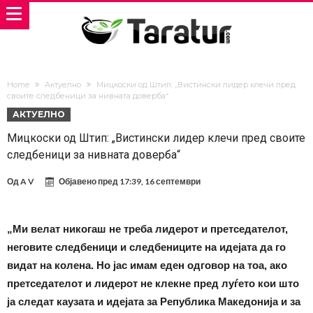
Home
Актуелно
Мицкоски од Штип: „Вистински лидер клечи пред
своите следбеници за нивната доверба“
АКТУЕЛНО
Мицкоски од Штип: „Вистински лидер клечи пред своите
следбеници за нивната доверба“
Од
A V
Објавено пред
17:39, 16 септември
„Ми велат никогаш не треба лидерот и претседателот,
неговите следбеници и следбениците на идејата да го
видат на колена. Но јас имам еден одговор на тоа, ако
претседателот и лидерот не клекне пред луѓето кои што
ја следат каузата и идејата за Република Македонија и за