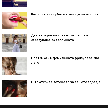
Како да имате убави и меки усни ова лето
Два најкорисни совети за стилско
справување со топлината
Плетенка – најомилената фризура за ова
лето
Што открива потењето за вашето здравје