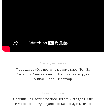
Претходна статија
Пресуда за убиството на ракометарот Тот: За
Анџело и Клементина по 18 години затвор, за
Андреј 16 години затвор
Следна статија
Легенда на Светските првенства: Ги гледал Пеле
и Марадона – мундијалот во Катар му е 17-ти по