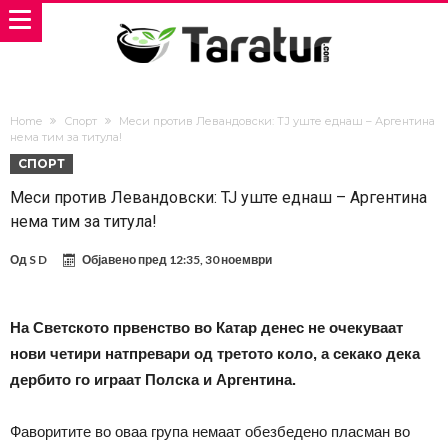
Home
Спорт
Меси против Левандовски: ТЈ уште еднаш – Аргентина
нема тим за титула!
СПОРТ
Меси против Левандовски: ТЈ уште еднаш – Аргентина
нема тим за титула!
Од
S D
Објавено пред
12:35, 30 ноември
На Светското првенство во Катар денес не очекуваат
нови четири натпревари од третото коло, а секако дека
дербито го играат Полска и Аргентина.
Фаворитите во оваа група немаат обезбедено пласман во