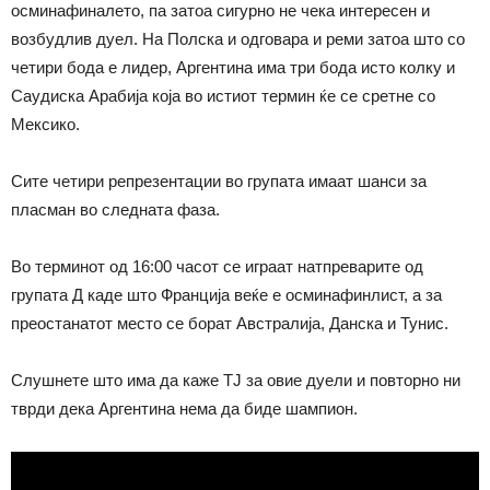
осминафиналето, па затоа сигурно не чека интересен и
возбудлив дуел. На Полска и одговара и реми затоа што со
четири бода е лидер, Аргентина има три бода исто колку и
Саудиска Арабија која во истиот термин ќе се сретне со
Мексико.
Сите четири репрезентации во групата имаат шанси за
пласман во следната фаза.
Во терминот од 16:00 часот се играат натпреварите од
групата Д каде што Франција веќе е осминафинлист, а за
преостанатот место се борат Австралија, Данска и Тунис.
Слушнете што има да каже ТЈ за овие дуели и повторно ни
тврди дека Аргентина нема да биде шампион.