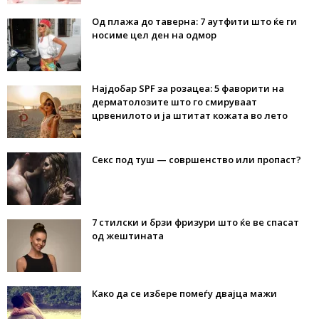
Од плажа до таверна: 7 аутфити што ќе ги
носиме цел ден на одмор
Најдобар SPF за розацеа: 5 фаворити на
дерматолозите што го смируваат
црвенилото и ја штитат кожата во лето
Секс под туш — совршенство или пропаст?
7 стилски и брзи фризури што ќе ве спасат
од жештината
Како да се избере помеѓу двајца мажи