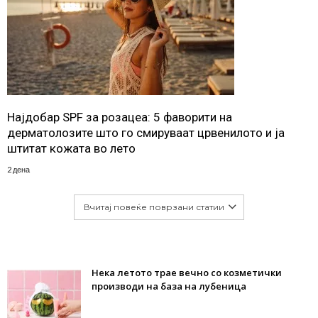
Најдобар SPF за розацеа: 5 фаворити на
дерматолозите што го смируваат црвенилото и ја
штитат кожата во лето
2 дена
Вчитај повеќе поврзани статии
Нека летото трае вечно со козметички
производи на база на лубеница