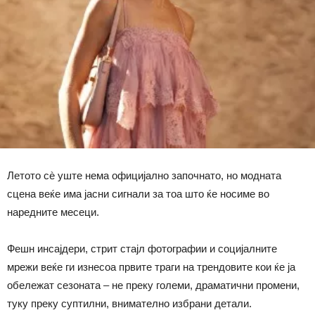
Летото сè уште нема официјално започнато, но модната
сцена веќе има јасни сигнали за тоа што ќе носиме во
наредните месеци.
Фешн инсајдери, стрит стајл фотографии и социјалните
мрежи веќе ги изнесоа првите траги на трендовите кои ќе ја
обележат сезоната – не преку големи, драматични промени,
туку преку суптилни, внимателно избрани детали.