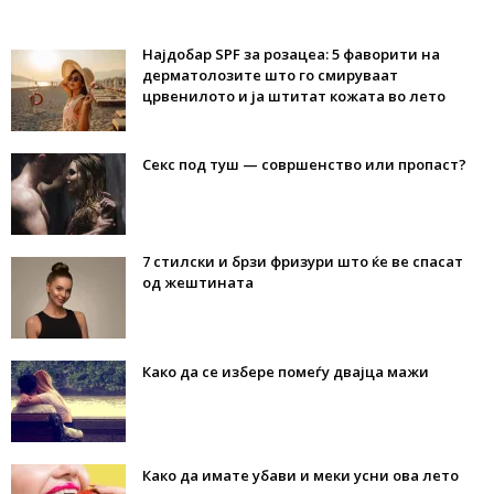
Најдобар SPF за розацеа: 5 фаворити на
дерматолозите што го смируваат
црвенилото и ја штитат кожата во лето
Секс под туш — совршенство или пропаст?
7 стилски и брзи фризури што ќе ве спасат
од жештината
Како да се избере помеѓу двајца мажи
Како да имате убави и меки усни ова лето