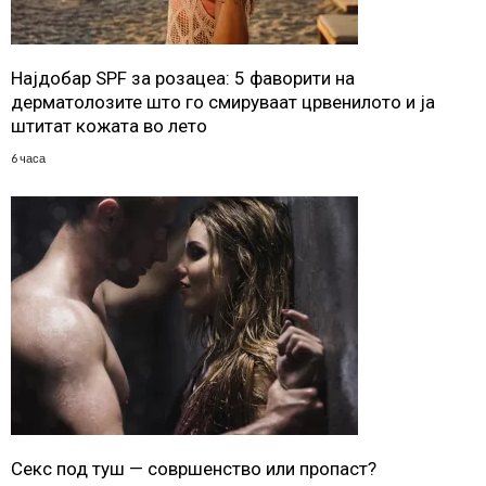
Најдобар SPF за розацеа: 5 фаворити на
дерматолозите што го смируваат црвенилото и ја
штитат кожата во лето
6 часа
Секс под туш — совршенство или пропаст?