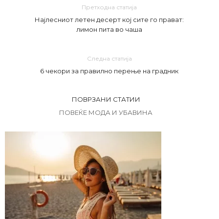
Претходна статија
Најлесниот летен десерт кој сите го прават:
лимон пита во чаша
Следна статија
6 чекори за правилно перење на градник
ПОВРЗАНИ СТАТИИ
ПОВЕЌЕ МОДА И УБАВИНА