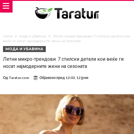
Home
Мода и убавина
Летни микро-трендови: 7 стилски детали кои
веќе ги носат најмодерните жени на сезоната
МОДА И УБАВИНА
Летни микро-трендови: 7 стилски детали кои веќе ги
носат најмодерните жени на сезоната
Од
Taratur.com
Објавено пред
12:03, 12 јуни