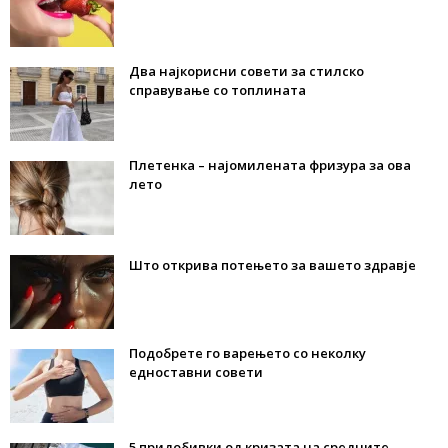
Два најкорисни совети за стилско
справување со топлината
Плетенка – најомилената фризура за ова
лето
Што открива потењето за вашето здравје
Подобрете го варењето со неколку
едноставни совети
5 придобивки од кризата на средните