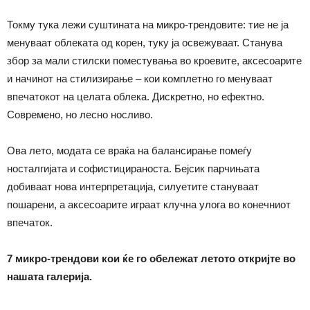
Токму тука лежи суштината на микро-трендовите: тие не ја
менуваат облеката од корен, туку ја освежуваат. Станува
збор за мали стилски поместувања во кроевите, аксесоарите
и начинот на стилизирање – кои комплетно го менуваат
впечатокот на целата облека. Дискретно, но ефектно.
Современо, но лесно носливо.
Ова лето, модата се враќа на балансирање помеѓу
носталгијата и софистицираноста. Бејсик парчињата
добиваат нова интерпретација, силуетите стануваат
пошарени, а аксесоарите играат клучна улога во конечниот
впечаток.
7 микро-трендови кои ќе го обележат летото откријте во
нашата галерија.