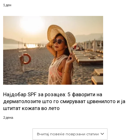
1 ден
Најдобар SPF за розацеа: 5 фаворити на
дерматолозите што го смируваат црвенилото и ја
штитат кожата во лето
2 дена
Вчитај повеќе поврзани статии