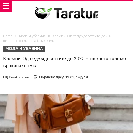
Home
Мода и убавина
Кломпи: Од седумдесеттите до 2025 –
нивното големо враќање е тука
МОДА И УБАВИНА
Кломпи: Од седумдесеттите до 2025 – нивното големо
враќање е тука
Од
Taratur.com
Објавено пред
12:05, 16 јули