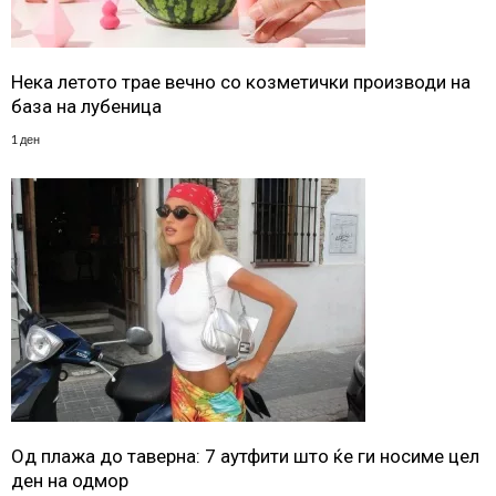
Нека летото трае вечно со козметички производи на
база на лубеница
1 ден
Од плажа до таверна: 7 аутфити што ќе ги носиме цел
ден на одмор