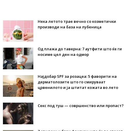
Нека летото трае вечно со козметички
производи на база на лубеница
Од плажа до таверна: 7 аутфити што ќе ги
носиме цел ден на одмор
Најдобар SPF за розацеа: 5 фаворити на
дерматолозите што го смируваат
црвенилото и ја штитат кожата во лето
Секс под туш — совршенство или пропаст?