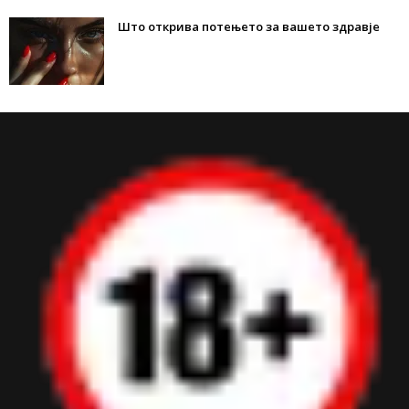
Што открива потењето за вашето здравје