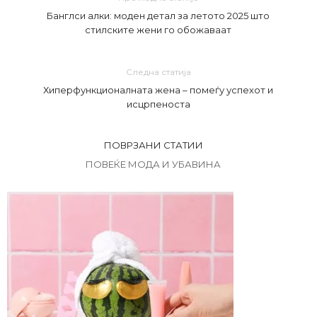
Банглси алки: моден детал за летото 2025 што
стилските жени го обожаваат
Следна статија
Хиперфункционалната жена – помеѓу успехот и
исцрпеноста
ПОВРЗАНИ СТАТИИ
ПОВЕЌЕ МОДА И УБАВИНА