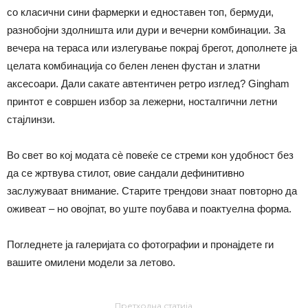
со класични сини фармерки и едноставен топ, бермуди,
разнобојни здолништа или дури и вечерни комбинации. За
вечера на тераса или излегување покрај брегот, дополнете ја
целата комбинација со белен ленен фустан и златни
аксесоари. Дали сакате автентичен ретро изглед? Gingham
принтот е совршен избор за лежерни, носталгични летни
стајлинзи.
Во свет во кој модата сè повеќе се стреми кон удобност без
да се жртвува стилот, овие сандали дефинитивно
заслужуваат внимание. Старите трендови знаат повторно да
оживеат – но овојпат, во уште поубава и поактуелна форма.
Погледнете ја галеријата со фотографии и пронајдете ги
вашите омилени модели за летово.
Претходна статија