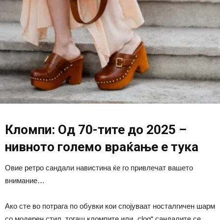
Кломпи: Од 70-тите до 2025 –
нивното големо враќање е тука
Овие ретро сандали навистина ќе го привлечат вашето
внимание…
Ако сте во потрага по обувки кои спојуваат носталгичен шарм
со модерен стил, тогаш кломпите или „clog“ сандалите се