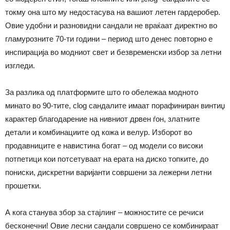
токму она што му недостасува на вашиот летен гардеробер.
Овие удобни и разновидни сандали не враќаат директно во
гламурозните 70-ти години – период што денес повторно е
инспирација во модниот свет и безвременски избор за летни
изгледи.
За разлика од платформите што го обележаа модното
минато во 90-тите, clog сандалите имаат порафиниран винтиџ
карактер благодарение на нивниот дрвен ѓон, златните
детали и комбинациите од кожа и велур. Изборот во
продавниците е навистина богат – од модели со високи
потпетици кои потсетуваат на ерата на диско топките, до
пониски, дискретни варијанти совршени за лежерни летни
прошетки.
А кога станува збор за стајлинг – можностите се речиси
бесконечни! Овие лесни сандали совршено се комбинираат