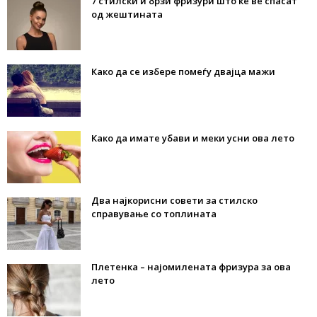
7 стилски и брзи фризури што ќе ве спасат
од жештината
Како да се избере помеѓу двајца мажи
Како да имате убави и меки усни ова лето
Два најкорисни совети за стилско
справување со топлината
Плетенка – најомилената фризура за ова
лето