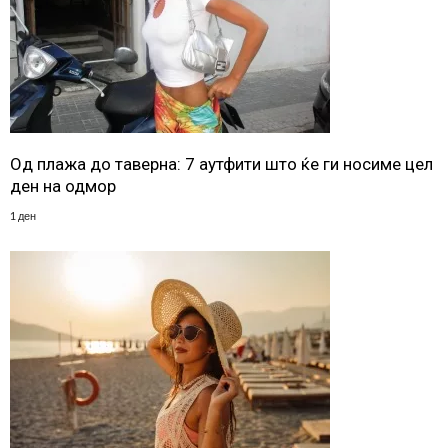
Од плажа до таверна: 7 аутфити што ќе ги носиме цел
ден на одмор
1 ден