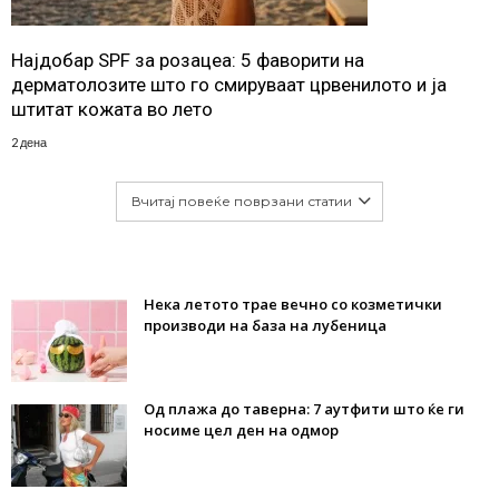
Најдобар SPF за розацеа: 5 фаворити на
дерматолозите што го смируваат црвенилото и ја
штитат кожата во лето
2 дена
Вчитај повеќе поврзани статии
Нека летото трае вечно со козметички
производи на база на лубеница
Од плажа до таверна: 7 аутфити што ќе ги
носиме цел ден на одмор