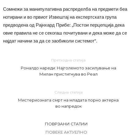
Сомнежи за манипулативна распределба на предмети беа
нотирани и во првиот Извештај на експертската група
предводена од Рајнхард Прибе: „Постои перцепција дека
овие правила не се секогаш почитувани и дека може да се
најдат начини за да се заобиколи системот“.
Претходна статија
Роналдо нареди: Најголемото засилување на
Милан пристигнува во Реал
Следна статија
Мистериозната смрт на младата порно актерка
во напредок
ПОВРЗАНИ СТАТИИ
ПОВЕЌЕ АКТУЕЛНО