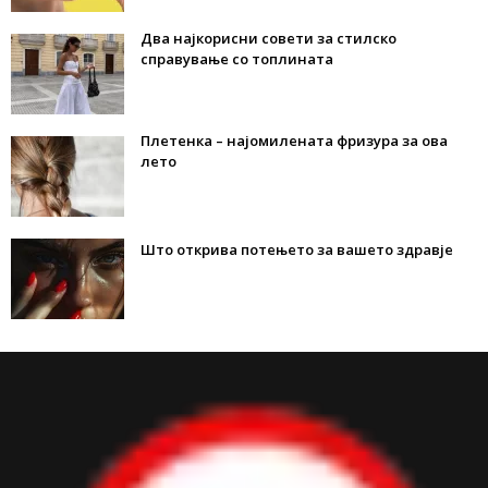
Два најкорисни совети за стилско
справување со топлината
Плетенка – најомилената фризура за ова
лето
Што открива потењето за вашето здравје