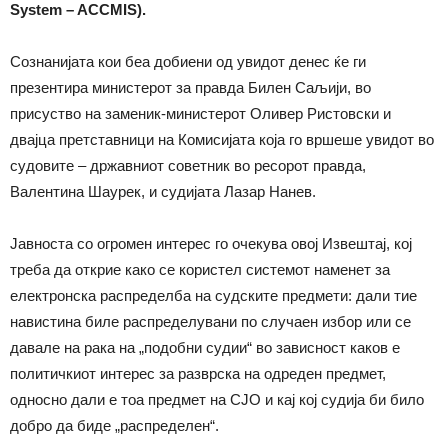
System – ACCMIS).
Сознанијата кои беа добиени од увидот денес ќе ги
презентира министерот за правда Билен Саљији, во
присуство на заменик-министерот Оливер Ристовски и
двајца претставници на Комисијата која го вршеше увидот во
судовите – државниот советник во ресорот правда,
Валентина Шаурек, и судијата Лазар Нанев.
Јавноста со огромен интерес го очекува овој Извештај, кој
треба да открие како се користел системот наменет за
електронска распределба на судските предмети: дали тие
навистина биле распределувани по случаен избор или се
давале на рака на „подобни судии“ во зависност каков е
политичкиот интерес за разврска на одреден предмет,
односно дали е тоа предмет на СЈО и кај кој судија би било
добро да биде „распределен“.