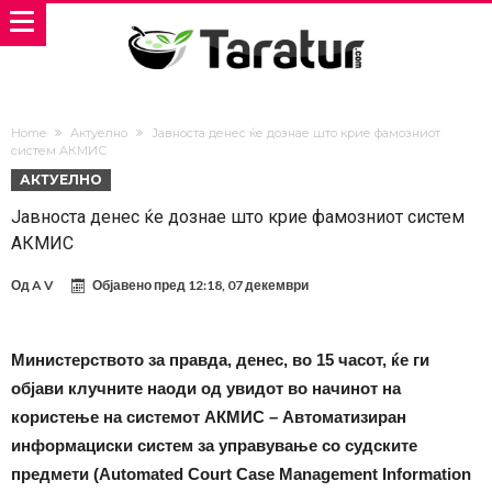
Home
Актуелно
Јавноста денес ќе дознае што крие фамозниот
систем АКМИС
АКТУЕЛНО
Јавноста денес ќе дознае што крие фамозниот систем
АКМИС
Од
A V
Објавено пред
12:18, 07 декември
Министерството за правда, денес, во 15 часот, ќе ги
објави клучните наоди од увидот во начинот на
користење на системот АКМИС – Автоматизиран
информациски систем за управување со судските
предмети (Automated Court Case Management Information