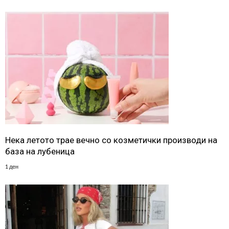
Нека летото трае вечно со козметички производи на
база на лубеница
1 ден