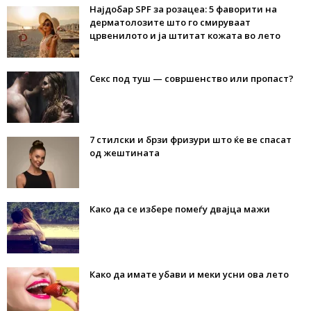
Најдобар SPF за розацеа: 5 фаворити на
дерматолозите што го смируваат
црвенилото и ја штитат кожата во лето
Секс под туш — совршенство или пропаст?
7 стилски и брзи фризури што ќе ве спасат
од жештината
Како да се избере помеѓу двајца мажи
Како да имате убави и меки усни ова лето