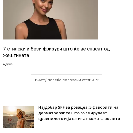
7 стилски и брзи фризури што ќе ве спасат од
жештината
6 дена
Вчитај повеќе поврзани статии
Најдобар SPF за розацеа: 5 фаворити на
дерматолозите што го смируваат
црвенилото и ја штитат кожата во лето