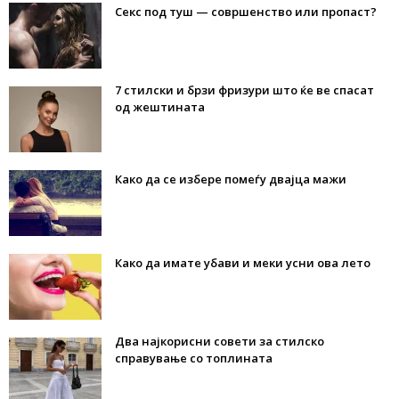
Секс под туш — совршенство или пропаст?
7 стилски и брзи фризури што ќе ве спасат
од жештината
Како да се избере помеѓу двајца мажи
Како да имате убави и меки усни ова лето
Два најкорисни совети за стилско
справување со топлината