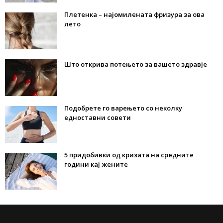
Плетенка – најомилената фризура за ова
лето
Што открива потењето за вашето здравје
Подобрете го варењето со неколку
едноставни совети
5 придобивки од кризата на средните
години кај жените