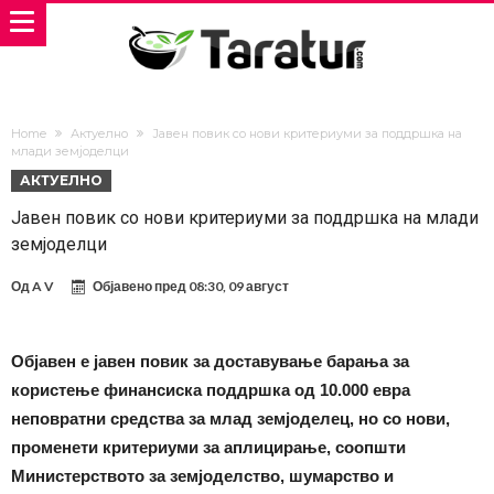
Home
Актуелно
Јавен повик со нови критериуми за поддршка на
млади земјоделци
АКТУЕЛНО
Јавен повик со нови критериуми за поддршка на млади
земјоделци
Од
A V
Објавено пред
08:30, 09 август
Објавен е jавен повик за доставување барања за
користење финансиска поддршка од 10.000 евра
неповратни средства за млад земјоделец, но со нови,
променети критериуми за аплицирање, соопшти
Министерството за земјоделство, шумарство и