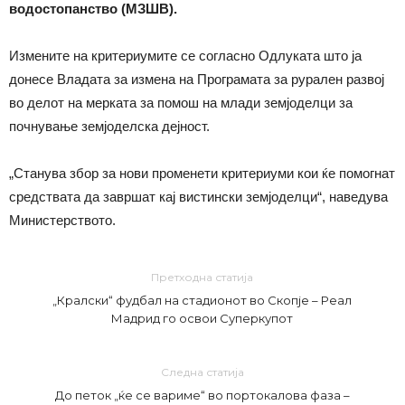
водостопанство (МЗШВ).
Измените на критериумите се согласно Одлуката што ја
донесе Владата за измена на Програмата за рурален развој
во делот на мерката за помош на млади земјоделци за
почнување земјоделска дејност.
„Станува збор за нови променети критериуми кои ќе помогнат
средствата да завршат кај вистински земјоделци“, наведува
Министерството.
Претходна статија
„Кралски“ фудбал на стадионот во Скопје – Реал
Мадрид го освои Суперкупот
Следна статија
До петок „ќе се вариме“ во портокалова фаза –