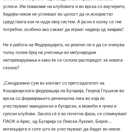
успеси. Им помагаме на клубовите и во врска со ваучерите,
бидејќи некои не успеваат во целост да ги искористат
средствата кои ги нуди овој систем. А јасно е колку се тие
потребни, особено ако сакаат да играат надвор од земјава“.
Не е работа на Федерацијата, но реално ли е да се очекува
толку голем број на учесници во меѓународни
натпреварувања и како ќе се склопи распоредот за новата
сезона?
„Секојдневно сум во контакт со претседателот на
Кошаркарската федерација на Бугарија, Георгиј Глушков во
врска со формирањето регионална лига во која ќе
учествуваат македонски и бугарски, а можеби и грчки и
српски клубови. Засега сè е во почетна фаза, се спомнуваат
ПАОК и Арис, од Бугарија се Левски Лукоил, Берое…
интенцијата е сите што ќе учествуваат да бидат во некое