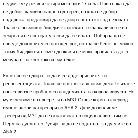
седум, туку речиси четири месеци и 17 кола. Прво сакаа да
се добие шампион надвор од терен, па кога не добија
поддршка, предложија да се доигра остатокот од сезоната.
Тоа не е возможно бидејќи странските кошаркари не се во
земјава и не постојат услови да се вратат. Побараа да се
воведе дополнителен преоден рок, но тоа не беше возможно,
токму бидејќи сите сме еднакви и не може правилата да се
менуваат на кого како ќе му текне.
Купот не се одигра, за да и се даде приоритет на
репрезентацијата. Тогаш не претпоставувавме дека ќе излезе
овој сериозне проблем со пандемихата на корона вирусот. Но
му излеговме во пресрет и на МЗТ Скопје кој во тој период
имаше важни натпревари во АБА 2. Дури дозволивме
тренери од МЗТ да не отпатуваат со националниот тим во
Перм на дуелот со Русија, за да се подготват за дуелите во
АБА 2.