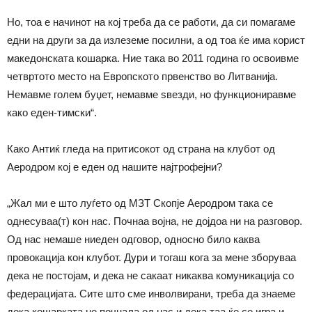
Но, тоа е начинот на кој треба да се работи, да си помагаме
едни на други за да излеземе посилни, а од тоа ќе има корист
македонската кошарка. Ние така во 2011 година го освоивме
четвртото место на Европското првенство во Литванија.
Немавме голем буџет, немавме ѕвезди, но функциониравме
како еден-тимски“.
Како Антиќ гледа на притисокот од страна на клубот од
Аеродром кој е еден од нашите најтрофејни?
„Жал ми е што луѓето од МЗТ Скопје Аеродром така се
однесуваа(т) кон нас. Почнаа војна, не дојдоа ни на разговор.
Од нас немаше ниеден одговор, односно било каква
провокација кон клубот. Дури и тогаш кога за мене зборуваа
дека не постојам, и дека не сакаат никаква комуникација со
федерацијата. Сите што сме инволвирани, треба да знаеме
дека кошарката не почнала од нас и дека таа ќе се игра и