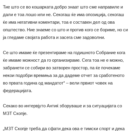
Тие што се во кошарката добро знаат што сме направиле и
дали е тоа лошо или не. Секогаш ќе има опозиција, секогаш
ќе има негативни коментари, тоа е составен дел од ова
општество. Ние знаеме со што и против кого се бориме, но си
ја гледаме својата работа и засега сме задоволни.
Се што имаме ќе презентираме на годишното Собрание кога
ќе имаме можност да го организираме. Сега тоа не е можно,
забранети се собири во затворен простор, па ќе почекаме
некои подобри времиња за да дадеме отчет за сработеното
во првата година од мандатот“ – вели првиот човек на
федерацијата.
Секако во интервјуто Антиќ зборуваше и за ситуацијата со
МЗТ Скопје.
„МЗТ Скопје треба да сфати дека ова е тимски спорт и дека