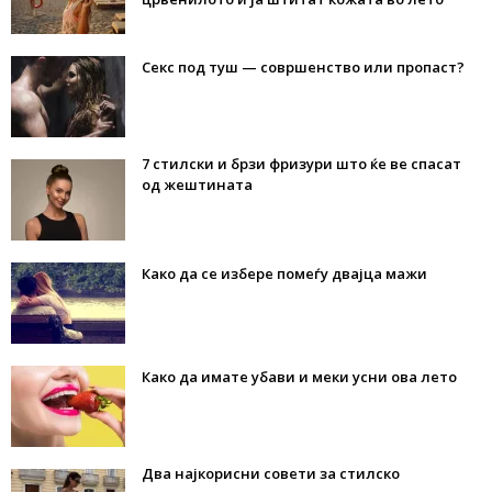
Секс под туш — совршенство или пропаст?
7 стилски и брзи фризури што ќе ве спасат
од жештината
Како да се избере помеѓу двајца мажи
Како да имате убави и меки усни ова лето
Два најкорисни совети за стилско