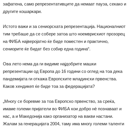
зафатена, само репрезентативците да немаат пауза, секако и
другите кошаркари.
Истото важи и за сениорската репрезентација. Националниот
тим требаше да се собере затоа што ноемврискиот прозорец
на ФИБА најверојатно ќе биде поместен и практично,
сениорите ќе бидат без собир една година“.
Ова лето нема да ги видиме најдобрите машки
репрезентации од Европа до 16 години со оглед на тоа дека
пандемијата ги откажа Европските младински првенства.
Каков хендикеп ќе биде тоа за федерацијата?
„Многу се боревме за тоа Европско првенство, за среќа,
имаме големи пријатели во ФИБА кои добро нè познаваат и
нас, а и Македонија како организатор на вакви настани.
Жалам за генерацијата 2004, таму има многу големи таленти