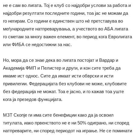
не е сам во лигата. Тој е клуб со најдобри услови за работа и
најдобри резултати последните години, тоа јас не можам да
го негирам. Со години е единствен што нè претставува во
меѓународните натпреварувања, а учеството во АБА лигата
го сметам за многу важен елемент, во период кога Евролигата
или ФИБА се недостижни за нас.
Но, мора да се знае дека во лигата постојат и Вардар и
Академија ФМП и Пелистер и други, и кон сите треба да
имаме ист однос. Сите да имаат исти обврски и исти
привилегии. Федерацијата без клубови не може, клубовите
без федерација не можат. Тоа е јасно, и го кажав тоа уште
кога ја презедов функцијата.
МЗТ Скопје ги има сите бенефиции како да ја освоил
титулата, иако првенството не е ни 50% одиграно, ни според
натпреварите, ни според периодот на играње. Не се поминати