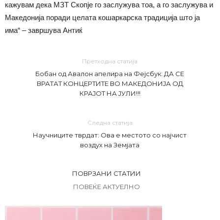
кажувам дека МЗТ Скопје го заслужува тоа, а го заслужува и
Македонија поради целата кошаркарска традиција што ја
има“ – завршува Антиќ
Претходна статија
Бобан од Авалон апелира на Фејсбук: ДА СЕ
ВРАТАТ КОНЦЕРТИТЕ ВО МАКЕДОНИЈА ОД
КРАЈОТ НА ЈУЛИ!!!
Следна статија
Научниците тврдат: Ова е местото со најчист
воздух на Земјата
ПОВРЗАНИ СТАТИИ
ПОВЕЌЕ АКТУЕЛНО