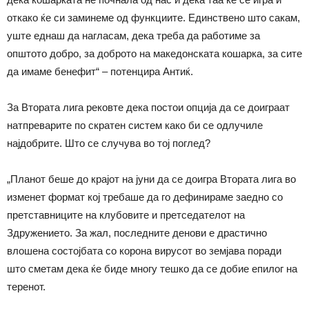
откако ќе си заминеме од функциите. Единствено што сакам,
уште еднаш да нагласам, дека треба да работиме за
општото добро, за доброто на македонската кошарка, за сите
да имаме бенефит“ – потенцира Антиќ.
За Втората лига рековте дека постои опција да се доиграат
натпреварите по скратен систем како би се одлучиле
најдобрите. Што се случува во тој поглед?
„Планот беше до крајот на јуни да се доигра Втората лига во
изменет формат кој требаше да го дефинираме заедно со
претставниците на клубовите и претседателот на
Здружението. За жал, последните денови е драстично
влошена состојбата со корона вирусот во земјава поради
што сметам дека ќе биде многу тешко да се добие епилог на
теренот.