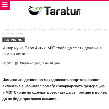
Home
Актуелно
Интервју на Перо Антиќ: МЗТ треба да сфати дека не
е сам во лигата
АКТУЕЛНО
Интервју на Перо Антиќ: МЗТ треба да сфати дека не е
сам во лигата
Од
S D
Објавено пред
12:44, 04 јуни
Изминатите денови во македонската спортска јавност
актуелана е „војната“ помеѓу кошаркарската федерација
и МЗТ Скопје по одлуката сезоната да се прекине и во неа
да не биде прогласен шампион.