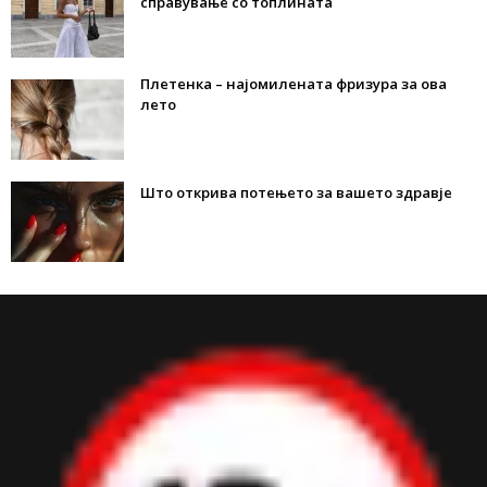
справување со топлината
Плетенка – најомилената фризура за ова
лето
Што открива потењето за вашето здравје