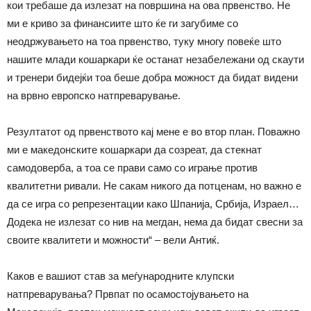
кои требаше да излезат на површина на ова првенство. Не
ми е криво за финансиите што ќе ги загубиме со
неодржувањето на тоа првенство, туку многу повеќе што
нашите млади кошаркари ќе останат незабележани од скаути
и тренери бидејќи тоа беше добра можност да бидат видени
на врвно европско натпреварување.
Резултатот од првенството кај мене е во втор план. Поважно
ми е македонските кошаркари да созреат, да стекнат
самодоверба, а тоа се прави само со играње против
квалитетни ривали. Не сакам никого да потценам, но важно е
да се игра со репрезентации како Шпанија, Србија, Израел…
Додека не излезат со нив на мегдан, нема да бидат свесни за
своите квалитети и можности“ – вели Антиќ.
Каков е вашиот став за меѓународните клупски
натпреварувања? Првпат по осамостојувањето на