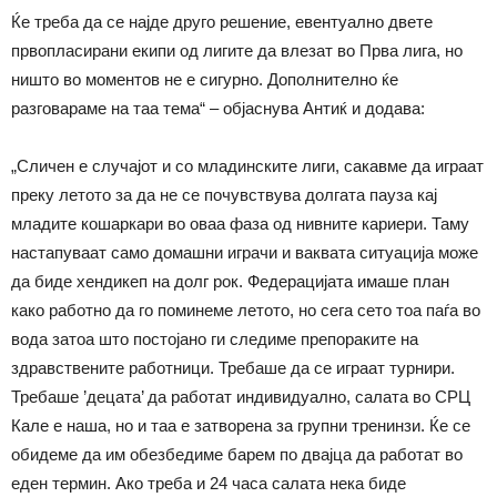
Ќе треба да се најде друго решение, евентуално двете
првопласирани екипи од лигите да влезат во Прва лига, но
ништо во моментов не е сигурно. Дополнително ќе
разговараме на таа тема“ – објаснува Антиќ и додава:
„Сличен е случајот и со младинските лиги, сакавме да играат
преку летото за да не се почувствува долгата пауза кај
младите кошаркари во оваа фаза од нивните кариери. Таму
настапуваат само домашни играчи и ваквата ситуација може
да биде хендикеп на долг рок. Федерацијата имаше план
како работно да го поминеме летото, но сега сето тоа паѓа во
вода затоа што постојано ги следиме препораките на
здравствените работници. Требаше да се играат турнири.
Требаше ’децата’ да работат индивидуално, салата во СРЦ
Кале е наша, но и таа е затворена за групни тренинзи. Ќе се
обидеме да им обезбедиме барем по двајца да работат во
еден термин. Ако треба и 24 часа салата нека биде