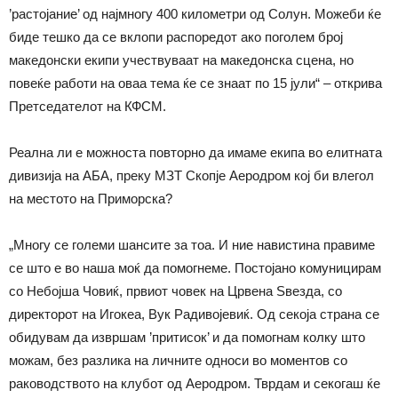
’растојание’ од најмногу 400 километри од Солун. Можеби ќе
биде тешко да се вклопи распоредот ако поголем број
македонски екипи учествуваат на македонска сцена, но
повеќе работи на оваа тема ќе се знаат по 15 јули“ – открива
Претседателот на КФСМ.
Реална ли е можноста повторно да имаме екипа во елитната
дивизија на АБА, преку МЗТ Скопје Аеродром кој би влегол
на местото на Приморска?
„Многу се големи шансите за тоа. И ние навистина правиме
се што е во наша моќ да помогнеме. Постојано комуницирам
со Небојша Човиќ, првиот човек на Црвена Ѕвезда, со
директорот на Игокеа, Вук Радивојевиќ. Од секоја страна се
обидувам да извршам ’притисок’ и да помогнам колку што
можам, без разлика на личните односи во моментов со
раководството на клубот од Аеродром. Тврдам и секогаш ќе