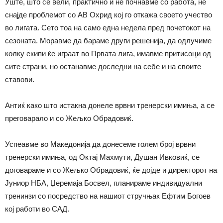
Уште, што се вели, практично и не почнавме со работа, нè
снајде проблемот со АВ Охрид кој го откажа своето учество
во лигата. Сето тоа на само една недела пред почетокот на
сезоната. Моравме да бараме други решенија, да одлучиме
колку екипи ќе играат во Првата лига, имавме притисоци од
сите страни, но останавме доследни на себе и на своите
ставови.
Aнтиќ како што истакна донеле врвни тренерски имиња, а се
преговарало и со Жељко Обрадовиќ.
Успеавме во Македонија да донесеме голем број врвни
тренерски имиња, од Октај Махмути, Душан Ивковиќ, се
договараме и со Жељко Обрадовиќ, ќе дојде и директорот на
Јуниор НБА, Џеремаја Босвел, планираме индивидуални
тренинзи со посредство на нашиот стручњак Ефтим Богоев
кој работи во САД.