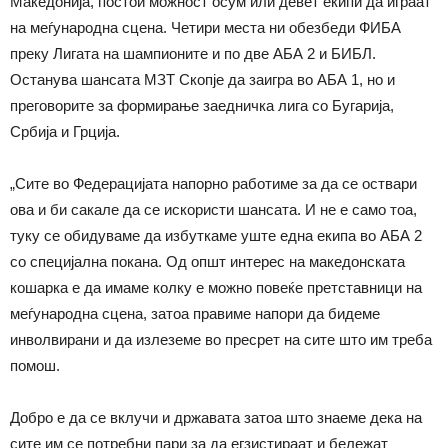
Македонија, постои можност осум или девет екипи да играат
на меѓународна сцена. Четири места ни обезбеди ФИБА
преку Лигата на шампионите и по две АБА 2 и БИБЛ.
Останува шансата МЗТ Скопје да заигра во АБА 1, но и
преговорите за формирање заедничка лига со Бугарија,
Србија и Грција.
„Сите во Федерацијата напорно работиме за да се оствари
ова и би сакале да се искористи шансата. И не е само тоа,
туку се обидуваме да избуткаме уште една екипа во АБА 2
со специјална покана. Од општ интерес на македонската
кошарка е да имаме колку е можно повеќе претставници на
меѓународна сцена, затоа правиме напори да бидеме
инволвирани и да излеземе во пресрет на сите што им треба
помош.
Добро е да се вклучи и државата затоа што знаеме дека на
сите им се потребни пари за да егзистираат и бележат