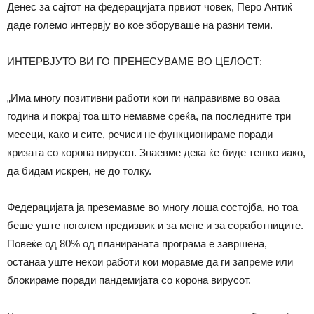
Денес за сајтот на федерацијата првиот човек, Перо Антиќ
даде големо интервју во кое зборуваше на разни теми.
ИНТЕРВЈУТО ВИ ГО ПРЕНЕСУВАМЕ ВО ЦЕЛОСТ:
„Има многу позитивни работи кои ги направивме во оваа
година и покрај тоа што немавме среќа, па последните три
месеци, како и сите, речиси не функционираме поради
кризата со корона вирусот. Знаевме дека ќе биде тешко иако,
да бидам искрен, не до толку.
Федерацијата ја преземавме во многу лоша состојба, но тоа
беше уште поголем предизвик и за мене и за соработниците.
Повеќе од 80% од планираната програма е завршена,
останаа уште некои работи кои моравме да ги запреме или
блокираме поради пандемијата со корона вирусот.