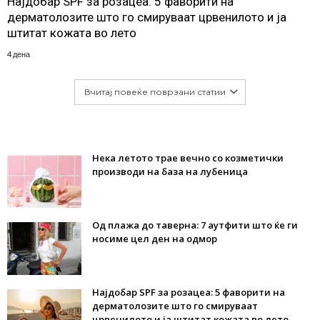
Најдобар SPF за розацеа: 5 фаворити на
дерматолозите што го смируваат црвенилото и ја
штитат кожата во лето
4 дена
Вчитај повеќе поврзани статии
Нека летото трае вечно со козметички
производи на база на лубеница
Од плажа до таверна: 7 аутфити што ќе ги
носиме цел ден на одмор
Најдобар SPF за розацеа: 5 фаворити на
дерматолозите што го смируваат
црвенилото и ја штитат кожата во лето