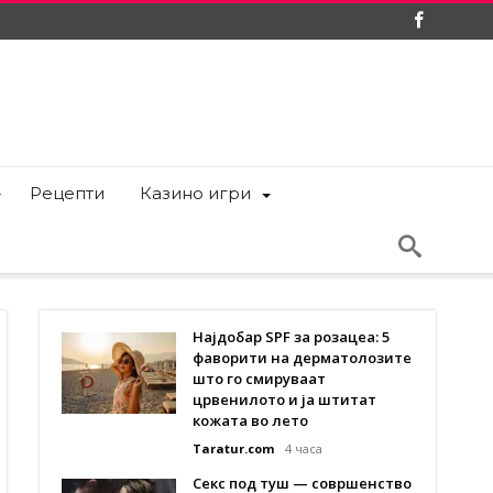
Рецепти
Казино игри
Најдобар SPF за розацеа: 5
фаворити на дерматолозите
што го смируваат
црвенилото и ја штитат
кожата во лето
Taratur.com
4 часа
Секс под туш — совршенство