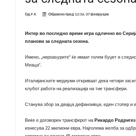
Од
P K
Објавено пред
12:36, 07 февруари
Интер во последно време игра одлично во Сериј
планови за следната сезона.
Имено, „нероаѕурите“ ќе имаат голем буџет и следн
Меаца“.
Италијанските медиуми откриваат дека четири засил
клубот работи на реализација на тие трансфери.
Станува збор за двајца дефанзивци, еден стопер и е
Веќе е договорен трансферот на
Рикардо Родригез
изнесува 22 милиони евра. Најголема желба за одб
спремни да платат 45 милиони евра.