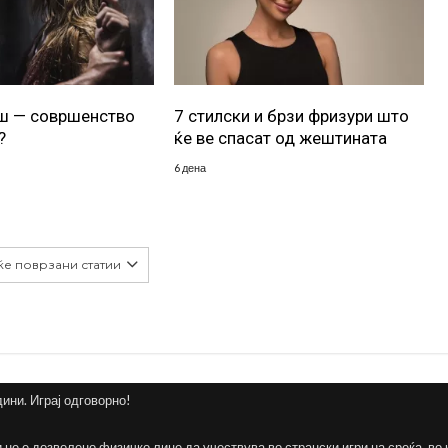
уш — совршенство
7 стилски и брзи фризури што
?
ќе ве спасат од жештината
6 дена
ќе поврзани статии
дини. Играј одговорно!
и не е дозволено физичко лице да учествува во странски игри на среќа, во 