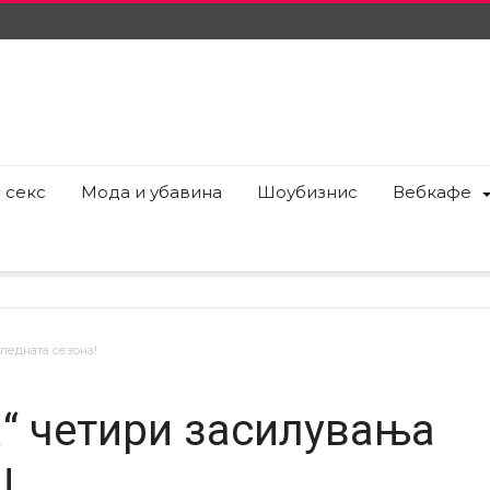
 секс
Мода и убавина
Шоубизнис
Вебкафе
ледната сезона!
а“ четири засилувања
!