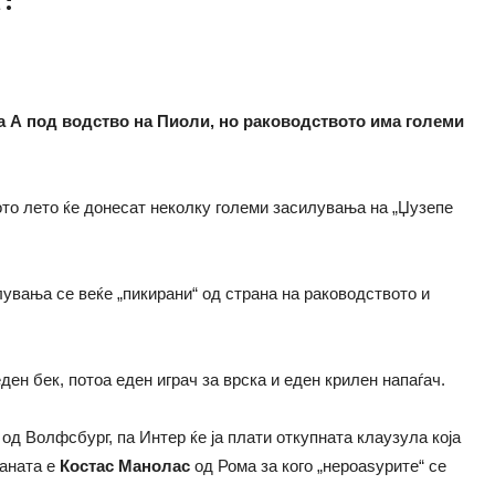
а А под водство на Пиоли, но раководството има големи
ото лето ќе донесат неколку големи засилувања на „Џузепе
увања се веќе „пикирани“ од страна на раководството и
ден бек, потоа еден играч за врска и еден крилен напаѓач.
од Волфсбург, па Интер ќе ја плати откупната клаузула која
раната е
Костас Манолас
од Рома за кого „нероаѕурите“ се