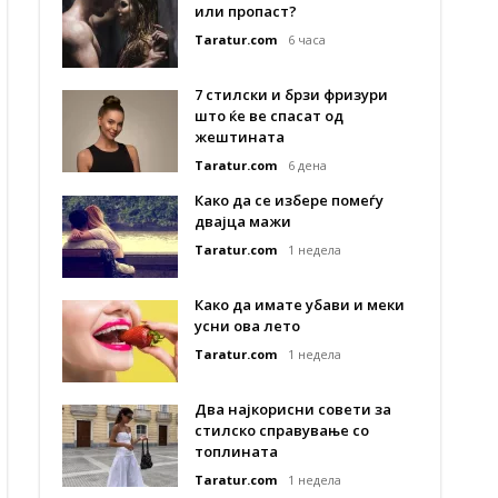
или пропаст?
Taratur.com
6 часа
7 стилски и брзи фризури
што ќе ве спасат од
жештината
Taratur.com
6 дена
Како да се избере помеѓу
двајца мажи
Taratur.com
1 недела
Како да имате убави и меки
усни ова лето
Taratur.com
1 недела
Два најкорисни совети за
стилско справување со
топлината
Taratur.com
1 недела