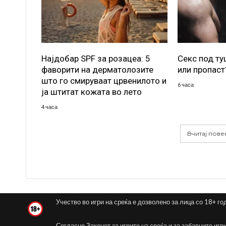
Најдобар SPF за розацеа: 5
Секс под т
фаворити на дерматолозите
или пропаст
што го смируваат црвенилото и
6 часа
ја штитат кожата во лето
4 часа
Вчитај пове
Учество во игри на среќа е дозволено за лица со 18+ го
Согласно Законот за игрите на среќа и за забавните игр