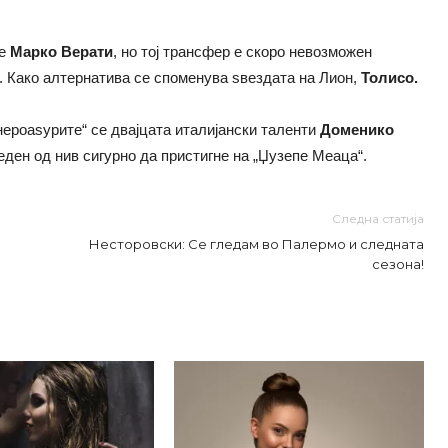
 е
Марко Верати
, но тој трансфер е скоро невозможен
. Како алтернатива се споменува ѕвездата на Лион,
Толисо.
нероаѕурите“ се двајцата италијански таленти
Доменико
 еден од нив сигурно да пристигне на „Џузепе Меаца“.
Следна статија
Несторовски: Се гледам во Палермо и следната
сезона!