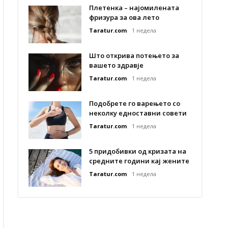
Плетенка – најомилената
фризура за ова лето
Taratur.com
1 недела
Што открива потењето за
вашето здравје
Taratur.com
1 недела
Подобрете го варењето со
неколку едноставни совети
Taratur.com
1 недела
5 придобивки од кризата на
средните години кај жените
Taratur.com
1 недела