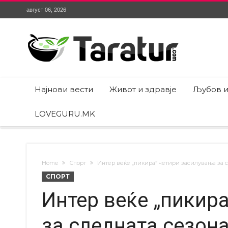
август 06, 2026
Најнови вести
Живот и здравје
Љубов и
LOVEGURU.MK
Home
Спорт
Интер веќе „пикира“ четири засилувања за с
СПОРТ
Интер веќе „пикир
за следната сезона