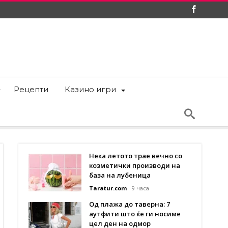
Рецепти
Казино игри
Нека летото трае вечно со
козметички производи на
база на лубеница
Taratur.com
9 часа
Од плажа до таверна: 7
аутфити што ќе ги носиме
цел ден на одмор