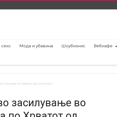
 секс
Мода и убавина
Шоубизнис
Вебкафе
 и тргнува по Хрватот од Атлетико?
во засилување во
а по Хрватот од