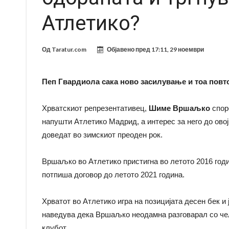
Атлетико?
Од
Taratur.com
Објавено пред
17:11, 29 ноември
Пеп Гвардиола сака ново засилување и тоа повт
Хрватскиот репрезентативец,
Шиме Вршаљко
спор
напушти Атлетико Мадрид, а интерес за него до ово
доведат во зимскиот преоден рок.
Вршаљко во Атлетико пристигна во летото 2016 год
потпиша договор до летото 2021 година.
Хрватот во Атлетико игра на позицијата десен бек и
наведува дека Вршаљко неодамна разговарал со чел
клубот.