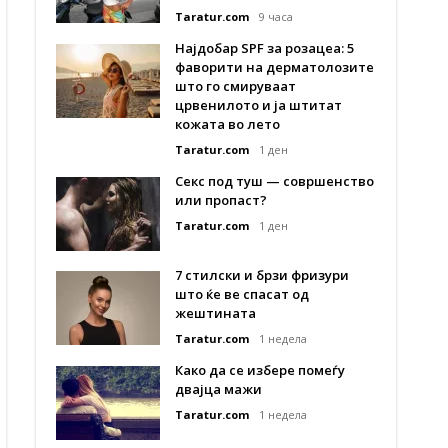
Taratur.com
9 часа
Најдобар SPF за розацеа: 5
фаворити на дерматолозите
што го смируваат
црвенилото и ја штитат
кожата во лето
Taratur.com
1 ден
Секс под туш — совршенство
или пропаст?
Taratur.com
1 ден
7 стилски и брзи фризури
што ќе ве спасат од
жештината
Taratur.com
1 недела
Како да се избере помеѓу
двајца мажи
Taratur.com
1 недела