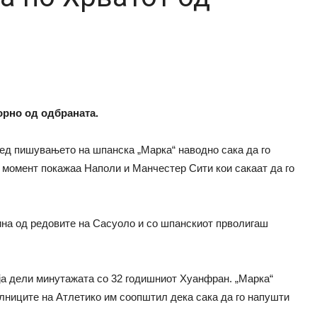
орно од одбраната.
ед пишувањето на шпанска „Марка“ наводно сака да го
ј момент покажаа Наполи и Манчестер Сити кои сакаат да го
ина од редовите на Сасуоло и со шпанскиот прволигаш
 ја дели минутажата со 32 годишниот Хуанфран. „Марка“
ниците на Атлетико им соопштил дека сака да го напушти