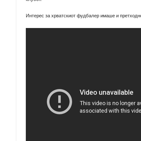
Интерес за хрватскиот фудбалер имаше и претходно