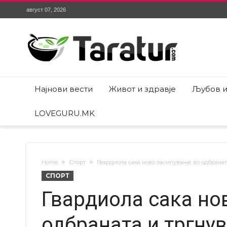
август 07, 2026
Најнови вести
Живот и здравје
Љубов и
LOVEGURU.MK
Home
Спорт
Гвардиола сака ново засилување во одбраната
СПОРТ
Гвардиола сака но
одбраната и тргнув