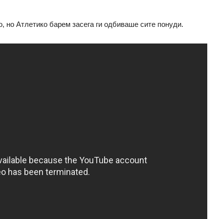
, но Атлетико барем засега ги одбиваше сите понуди.