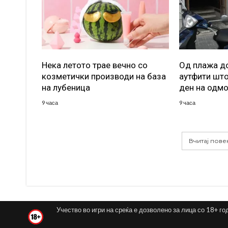
Нека летото трае вечно со
Од плажа до
козметички производи на база
аутфити што
на лубеница
ден на одм
9 часа
9 часа
Вчитај пове
Учество во игри на среќа е дозволено за лица со 18+ го