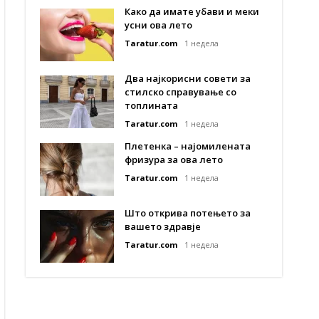
Како да имате убави и меки
усни ова лето
Taratur.com
1 недела
Два најкорисни совети за
стилско справување со
топлината
Taratur.com
1 недела
Плетенка – најомилената
фризура за ова лето
Taratur.com
1 недела
Што открива потењето за
вашето здравје
Taratur.com
1 недела