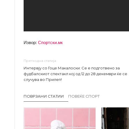
Извор:
Спортски.мк
Претходна статија
Интервју со Гоце Макалоски: Се е подготвено за
фудбалскиот спектакл кој од 12 до 28 декември ќе се
случува во Прилеп!
ПОВРЗАНИ СТАТИИ
ПОВЕЌЕ СПОРТ