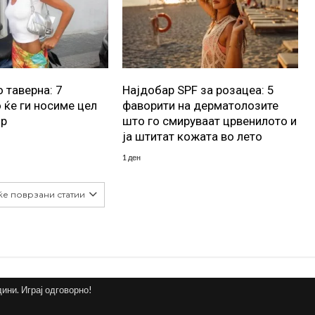
 таверна: 7
Најдобар SPF за розацеа: 5
 ќе ги носиме цел
фаворити на дерматолозите
ор
што го смируваат црвенилото и
ја штитат кожата во лето
1 ден
ќе поврзани статии
дини. Играј одговорно!