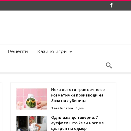
Рецепти
Казино игри
Нека летото трае вечно со
козметички производи на
база на лубеница
Taratur.com
1 ден
Од плажа до таверна: 7
аутфити што ќе ги носиме
цел ден на одмор