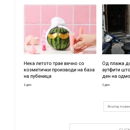
Нека летото трае вечно со
Од плажа до
козметички производи на база
аутфити што
на лубеница
ден на одм
1 ден
1 ден
Вчитај пове
CLIC