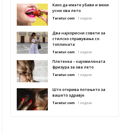
Како да имате убави и меки
усни ова лето
Taratur.com
1 недела
Два најкорисни совети за
стилско справување со
топлината
Taratur.com
1 недела
Плетенка – најомилената
фризура за ова лето
Taratur.com
1 недела
Што открива потењето за
вашето здравје
Taratur.com
1 недела