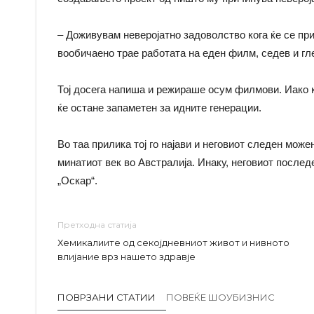
– Доживувам неверојатно задоволство кога ќе се пр
вообичаено трае работата на еден филм, седев и гле
Тој досега напиша и режираше осум филмови. Иако кр
ќе остане запаметен за идните генерации.
Во таа прилика тој го најави и неговиот следен може
минатиот век во Австралија. Инаку, неговиот посл
„Оскар“.
Претходна статија
Хемикалиите од секојдневниот живот и нивното
влијание врз нашето здравје
ПОВРЗАНИ СТАТИИ
ПОВЕЌЕ ШОУБИЗНИС