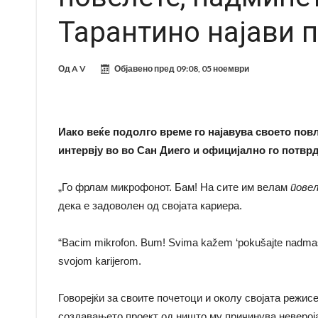
Тарантино најави 
Од
A V
Објавено пред
09:08, 05 ноември
Иако веќе подолго време го најавува своето по
интервју во во Сан Диего и официјално го потврд
„Го фрлам микрофонот. Бам! На сите им велам
повел
дека е задоволен од својата кариера.
“Bacim mikrofon. Bum! Svima kažem ‘pokušajte nadmašiti
svojom karijerom.
Говорејќи за своите почетоци и околу својата режис
создавањето проект од ништо му причинува неверој