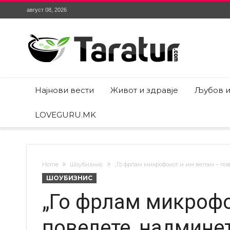
август 08, 2026
Најнови вести
Живот и здравје
Љубов и
LOVEGURU.MK
Home
Шоубизнис
„Го фрлам микрофонот и им велам – по
ШОУБИЗНИС
„Го фрлам микрофо
повелете, надминет