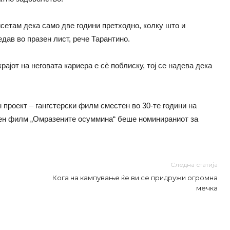
исетам дека само две години претходно, колку што и
дав во празен лист, рече Тарантино.
ајот на неговата кариера е сè поблиску, тој се надева дека
н проект – гангстерски филм сместен во 30-те години на
еден филм „Омразените осуммина“ беше номинираниот за
Следна статија
Кога на кампување ќе ви се придружи огромна
мечка