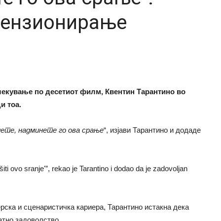
пензионирање
влекување по десетиот филм, Квентин Тарантино во
и тоа.
ете, надминете го ова срање
“, изјави Тарантино и додаде
 ovo sranje'”, rekao je Tarantino i dodao da je zadovoljan
ерска и сценаристичка кариера, Тарантино истакна дека
атно задоволство.