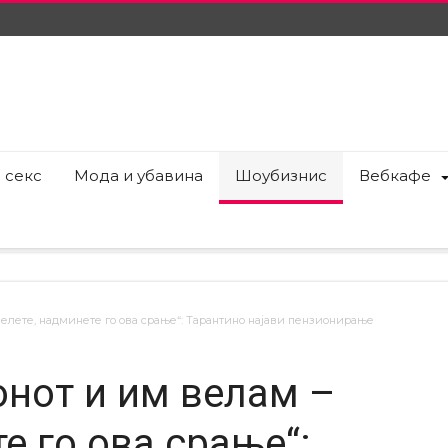
 секс
Мода и убавина
Шоубизнис
Вебкафе
велете, надминете го ова срање“: Тарантино најави пензионирање
нот и им велам –
е го ова срање“: