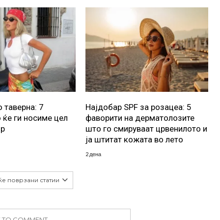
 таверна: 7
Најдобар SPF за розацеа: 5
 ќе ги носиме цел
фаворити на дерматолозите
ор
што го смируваат црвенилото и
ја штитат кожата во лето
2 дена
ќе поврзани статии
K TO COMMENT