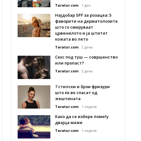
Taratur.com
1 ден
Најдобар SPF за розацеа: 5
фаворити на дерматолозите
што го смируваат
црвенилото и ја штитат
кожата во лето
Taratur.com
2 дена
Секс под туш — совршенство
или пропаст?
Taratur.com
2 дена
7 стилски и брзи фризури
што ќе ве спасат од
жештината
Taratur.com
1 недела
Како да се избере помеѓу
двајца мажи
Taratur.com
1 недела