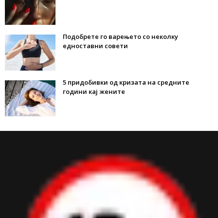
Подобрете го варењето со неколку
едноставни совети
5 придобивки од кризата на средните
години кај жените