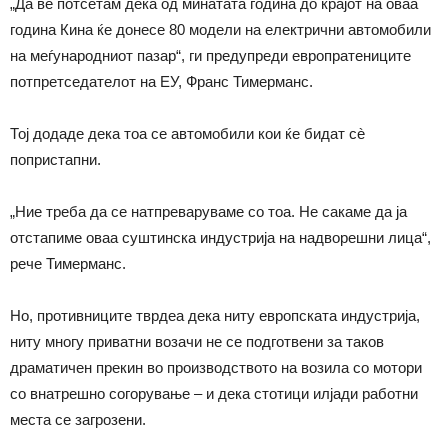
„Да ве потсетам дека од минатата година до крајот на оваа
година Кина ќе донесе 80 модели на електрични автомобили
на меѓународниот пазар“, ги предупреди европратениците
потпретседателот на ЕУ, Франс Тимерманс.
Тој додаде дека тоа се автомобили кои ќе бидат сè
попристапни.
„Ние треба да се натпреваруваме со тоа. Не сакаме да ја
отстапиме оваа суштинска индустрија на надворешни лица“,
рече Тимерманс.
Но, противниците тврдеа дека ниту европската индустрија,
ниту многу приватни возачи не се подготвени за таков
драматичен прекин во производството на возила со мотори
со внатрешно согорување – и дека стотици илјади работни
места се загрозени.