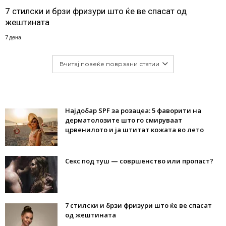
7 стилски и брзи фризури што ќе ве спасат од
жештината
7 дена
Вчитај повеќе поврзани статии
Најдобар SPF за розацеа: 5 фаворити на
дерматолозите што го смируваат
црвенилото и ја штитат кожата во лето
Секс под туш — совршенство или пропаст?
7 стилски и брзи фризури што ќе ве спасат
од жештината