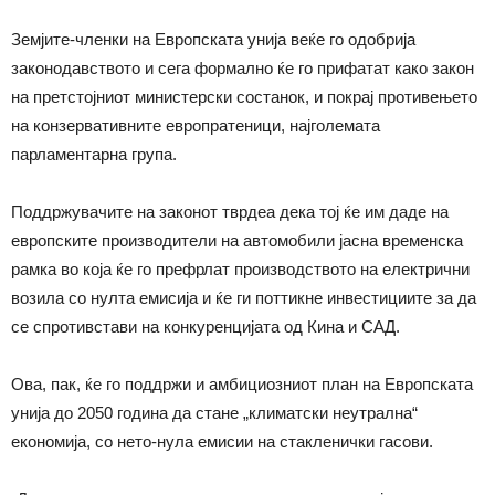
Земјите-членки на Европската унија веќе го одобрија
законодавството и сега формално ќе го прифатат како закон
на претстојниот министерски состанок, и покрај противењето
на конзервативните европратеници, најголемата
парламентарна група.
Поддржувачите на законот тврдеа дека тој ќе им даде на
европските производители на автомобили јасна временска
рамка во која ќе го префрлат производството на електрични
возила со нулта емисија и ќе ги поттикне инвестициите за да
се спротивстави на конкуренцијата од Кина и САД.
Ова, пак, ќе го поддржи и амбициозниот план на Европската
унија до 2050 година да стане „климатски неутрална“
економија, со нето-нула емисии на стакленички гасови.