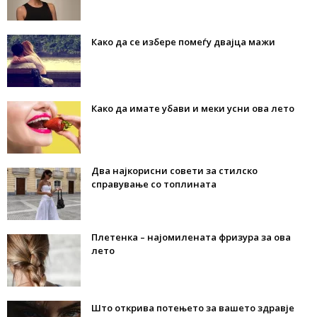
Како да се избере помеѓу двајца мажи
Како да имате убави и меки усни ова лето
Два најкорисни совети за стилско
справување со топлината
Плетенка – најомилената фризура за ова
лето
Што открива потењето за вашето здравје