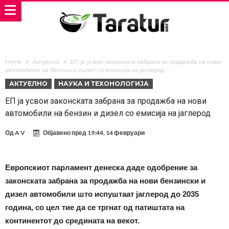
Home
Актуелно
ЕП ја усвои законската забрана за продажба на нови
автомобили на бензин и дизел со емисија на јаглерод
АКТУЕЛНО
НАУКА И ТЕХОНОЛОГИЈА
ЕП ја усвои законската забрана за продажба на нови
автомобили на бензин и дизел со емисија на јаглерод
Од
A V
Објавено пред
19:44, 14 февруари
Европскиот парламент денеска даде одобрение за
законската забрана за продажба на нови бензински и
дизел автомобили што испуштаат јаглерод до 2035
година, со цел тие да се тргнат од патиштата на
континентот до средината на векот.