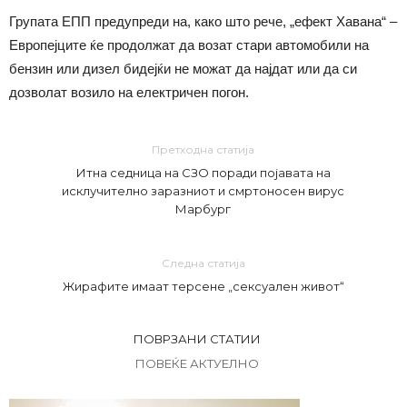
Групата ЕПП предупреди на, како што рече, „ефект Хавана“ –
Европејците ќе продолжат да возат стари автомобили на
бензин или дизел бидејќи не можат да најдат или да си
дозволат возило на електричен погон.
Претходна статија
Итна седница на СЗО поради појавата на
исклучително заразниот и смртоносен вирус
Марбург
Следна статија
Жирафите имаат терсене „сексуален живот“
ПОВРЗАНИ СТАТИИ
ПОВЕЌЕ АКТУЕЛНО