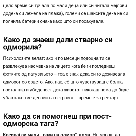
цело време си трчала по мали деца или си читала мејлови
додека си лежела на плажа), големи се шансите дека не си
полнила батерии онака како што си посакувала.
Како да знаеш дали стварно си
одморила?
Психолозите велат: ако и по месеци подоцна ти се
развлекува насмевка на лицето кога ќе ги погледнеш
фотките од патувањето – тоа е знак дека си го доживеала
одморот со срцето. Ако, пак, сè што чувствуваш е болна
носталгија и убеденост дека животот никогаш нема да биде
убав како тие денови на островот – време е за рестарт.
Како да си помогнеш при пост-
одморска тага?
Креирај си мали „оази на одмор“ дома.
Не мораш да