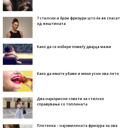
7 стилски и брзи фризури што ќе ве спасат
од жештината
Како да се избере помеѓу двајца мажи
Како да имате убави и меки усни ова лето
Два најкорисни совети за стилско
справување со топлината
Плетенка – најомилената фризура за ова