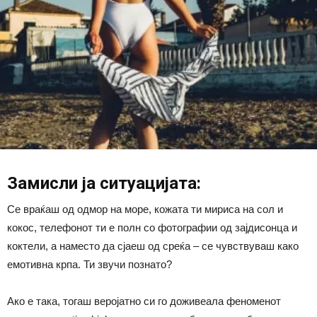
Замисли ја ситуацијата:
Се враќаш од одмор на море, кожата ти мириса на сол и
кокос, телефонот ти е полн со фотографии од зајдисонца и
коктели, а наместо да сјаеш од среќа – се чувствуваш како
емотивна крпа. Ти звучи познато?
Ако е така, тогаш веројатно си го доживеала феноменот