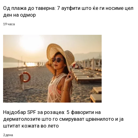
Од плажа до таверна: 7 аутфити што ќе ги носиме цел
ден на одмор
19 часа
Најдобар SPF за розацеа: 5 фаворити на
дерматолозите што го смируваат црвенилото и ја
штитат кожата во лето
2 дена