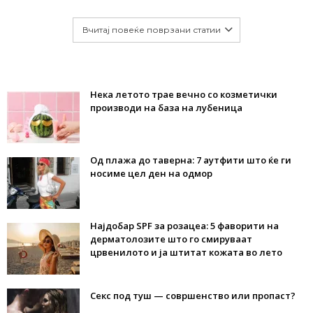
Вчитај повеќе поврзани статии
Нека летото трае вечно со козметички
производи на база на лубеница
Од плажа до таверна: 7 аутфити што ќе ги
носиме цел ден на одмор
Најдобар SPF за розацеа: 5 фаворити на
дерматолозите што го смируваат
црвенилото и ја штитат кожата во лето
Секс под туш — совршенство или пропаст?