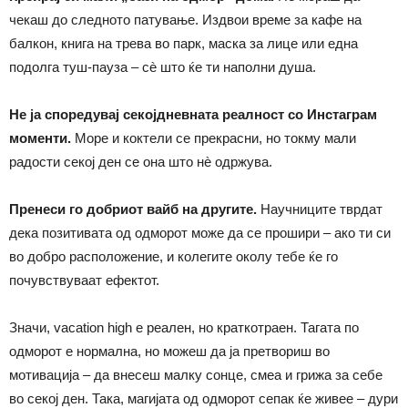
чекаш до следното патување. Издвои време за кафе на
балкон, книга на трева во парк, маска за лице или една
подолга туш-пауза – сè што ќе ти наполни душа.
Не ја споредувај секојдневната реалност со Инстаграм
моменти.
Море и коктели се прекрасни, но токму мали
радости секој ден се она што нè одржува.
Пренеси го добриот вайб на другите.
Научниците тврдат
дека позитивата од одморот може да се прошири – ако ти си
во добро расположение, и колегите околу тебе ќе го
почувствуваат ефектот.
Значи, vacation high е реален, но краткотраен. Тагата по
одморот е нормална, но можеш да ја претвориш во
мотивација – да внесеш малку сонце, смеа и грижа за себе
во секој ден. Така, магијата од одморот сепак ќе живее – дури