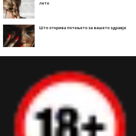
лето
Што открива потењето за вашето здравје