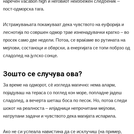
наречен vacation high и неговиот неизбежен следбеник –
пост-одморска тага.
Истражувањата покажуваат дека чувството на еуфорија и
леснотија по совршен одмор трае изненадувачки кратко – во
просек само две недели. Потоа, се враќаме во рутината на
мејлови, состаноци и обврски, а енергијата се топи побрзо од
сладолед на јулско сонце.
Зошто се случува ова?
За време на одморот, сè изгледа магично: нема аларм,
појадуваш на тераса со поглед кон море, попладне јадеш
сладолед, а вечерта шеташ боса по песок. Но, потоа следи
шокот на реалноста – илјадници непрочитани мејлови,
натрупани задачи и чувството дека магијата испарила.
Ако не си успеала навистина да се исклучиш (на пример,