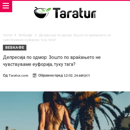
Home
Вебкафе
Депресија по одмор: Зошто по враќањето не
чувствуваме еуфорија, туку тага?
ВЕБКАФЕ
Депресија по одмор: Зошто по враќањето не
чувствуваме еуфорија, туку тага?
Од
Taratur.com
Објавено пред
12:02, 26 август