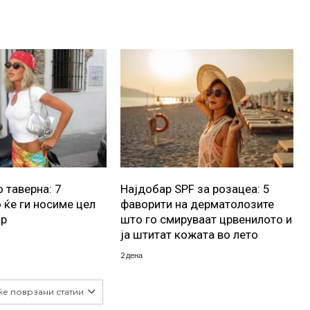
 таверна: 7
Најдобар SPF за розацеа: 5
 ќе ги носиме цел
фаворити на дерматолозите
ор
што го смируваат црвенилото и
ја штитат кожата во лето
2 дена
ќе поврзани статии