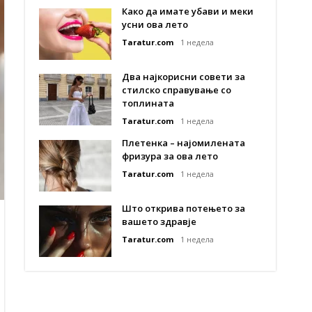
Како да имате убави и меки
усни ова лето
Taratur.com
1 недела
Два најкорисни совети за
стилско справување со
топлината
Taratur.com
1 недела
Плетенка – најомилената
фризура за ова лето
Taratur.com
1 недела
Што открива потењето за
вашето здравје
Taratur.com
1 недела