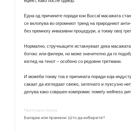
ефект, како после одмор.
Една од причините поради кои Buccal масажата ста
се вклопува во огромниот тренд на природниот анти-
без премногу инвазивни процедури, а токму овој трет
Нормално, стручњаците истакнуваат дека масажата 
ботокс или филери, но може значително да го подоб
изглед на тенот – особено со редовни третмани.
И можеби токму тоа е причината поради која индустр
сакаат да изгледаат свежо, затегнато и луксузно не
делува како совршен компромис помеѓу wellness рит
Претходна статија
Балајаж или прамени: Што да изберете?