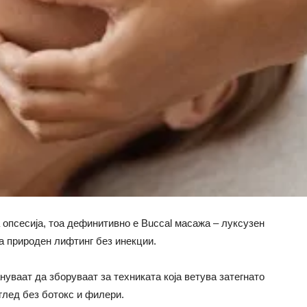
 опсесија, тоа дефинитивно е Buccal масажа – луксузен
ва природен лифтинг без инекции.
ануваат да зборуваат за техниката која ветува затегнато
зглед без ботокс и филери.