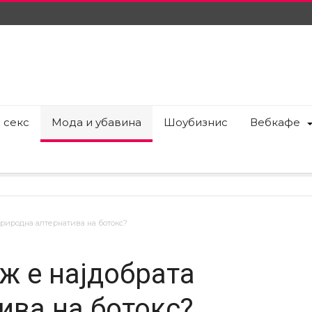
 секс
Мода и убавина
Шоубизнис
Вебкафе
природна алтернатива на ботокс?
ж е најдобрата
ива на ботокс?