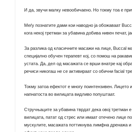
И да, звучи малку невообичаено. Но токму тоа е при
Меѓу познатите дами кои наводно ја обожаваат Bucc
кога некој третман за убавина добива нивен печат, ј
За разлика од класичните масажи на лице, Buccal м
специјално обучен терапевт кој, со помош на ракави
устата. Да, дел од масажата се врши внатре кај об
речиси никогаш не се активираат со обични facial тр
Токму затоа ефектот е многу поинтензивен. Лицето 
напнатоста во вилицата видливо попуштаат.
Стручњаците за убавина тврдат дека овој третман е 
вилицата, патат од стрес или имаат отечено лице п
мускулите, масажата поттикнува лимфна дренажа и ц