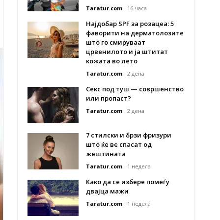
Taratur.com
16 часа
Најдобар SPF за розацеа: 5
фаворити на дерматолозите
што го смируваат
црвенилото и ја штитат
кожата во лето
Taratur.com
2 дена
Секс под туш — совршенство
или пропаст?
Taratur.com
2 дена
7 стилски и брзи фризури
што ќе ве спасат од
жештината
Taratur.com
1 недела
Како да се избере помеѓу
двајца мажи
Taratur.com
1 недела