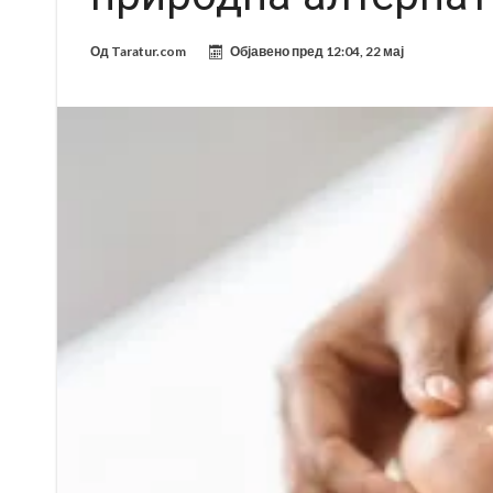
Од
Taratur.com
Објавено пред
12:04, 22 мај