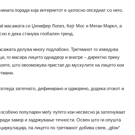
чината поради која интернетот е целосно опседнат со него.
al масажата се Џенифер Лопез, Кејт Мос и Меган Маркл, а
асно е дека станува глобален тренд.
асажата делува многу подлабоко. Третманот го изведува
ци, го масира лицето однадвор и внатре – директно преку
разите, што овозможува пристап до мускулите на лицето кои
етмани.
изгледа затегнато, дефинирано и одморено, додека отокот и
особено популарен меѓу луѓето кои несвесно ја затегнуваат
оради замор и задржување течности. Освен што ги опушта
иркулација, па лицето по третманот добива свеж, „glow“