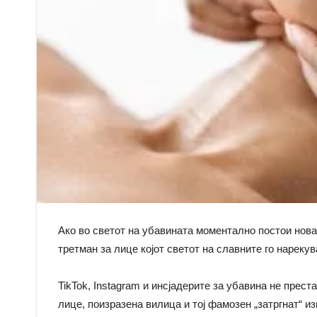
Ако во светот на убавината моментално постои нова
третман за лице којот светот на славните го нареку
TikTok, Instagram и инсјадерите за убавина не прест
лице, поизразена вилица и тој фамозен „затргнат“ и