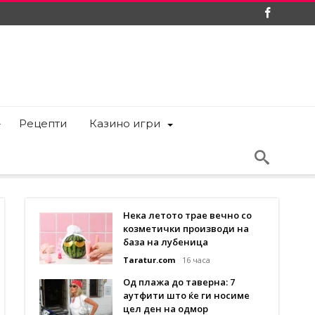
Рецепти
Казино игри
Нека летото трае вечно со
козметички производи на
база на лубеница
Taratur.com
16 часа
Од плажа до таверна: 7
аутфити што ќе ги носиме
цел ден на одмор