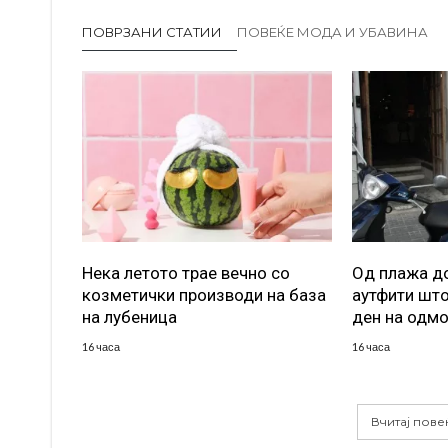
ПОВРЗАНИ СТАТИИ
ПОВЕЌЕ МОДА И УБАВИНА
Нека летото трае вечно со
Од плажа до
козметички производи на база
аутфити што
на лубеница
ден на одм
16 часа
16 часа
Вчитај пове