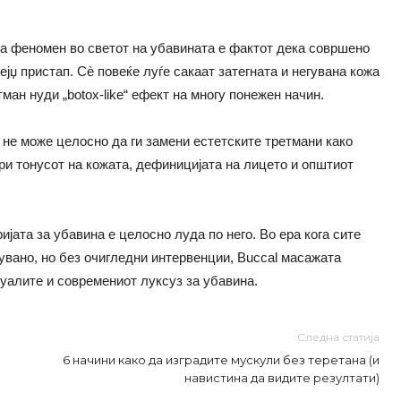
на феномен во светот на убавината е фактот дека совршено
ејџ пристап. Сè повеќе луѓе сакаат затегната и негувана кожа
ман нуди „botox-like“ ефект на многу понежен начин.
не може целосно да ги замени естетските третмани како
ри тонусот на кожата, дефиницијата на лицето и општиот
ијата за убавина е целосно луда по него. Во ера кога сите
гувано, но без очигледни интервенции, Buccal масажата
уалите и современиот луксуз за убавина.
Следна статија
6 начини како да изградите мускули без теретана (и
навистина да видите резултати)