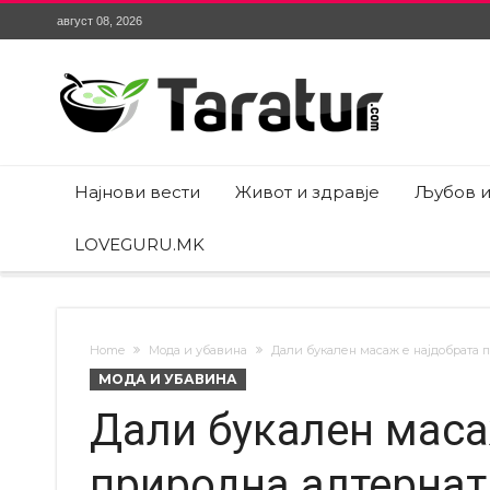
август 08, 2026
Најнови вести
Живот и здравје
Љубов и
LOVEGURU.MK
Home
Мода и убавина
Дали букален масаж е најдобрата 
МОДА И УБАВИНА
Дали букален маса
природна алтернат