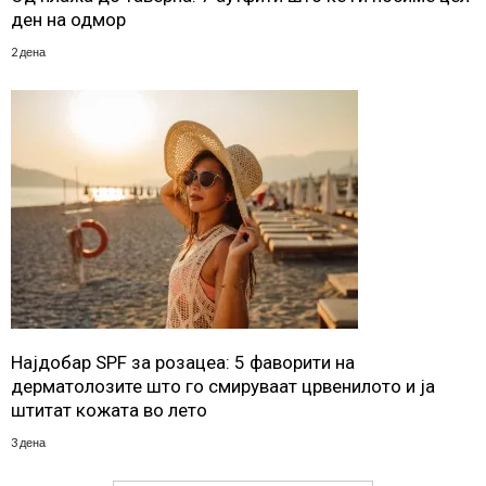
ден на одмор
2 дена
Најдобар SPF за розацеа: 5 фаворити на
дерматолозите што го смируваат црвенилото и ја
штитат кожата во лето
3 дена