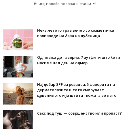
Вчитај повеќе поврзани статии
Нека летото трае вечно со козметички
производи на база на лубеница
Од плажа до таверна: 7 аутфити што ќе ги
носиме цел ден на одмор
Најдобар SPF за розацеа: 5 фаворити на
дерматолозите што го смируваат
црвенилото и ја штитат кожата во лето
Секс под туш — совршенство или пропаст?