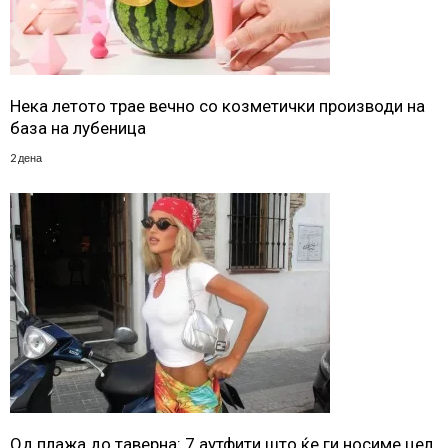
Нека летото трае вечно со козметички производи на
база на лубеница
2 дена
Од плажа до таверна: 7 аутфити што ќе ги носиме цел