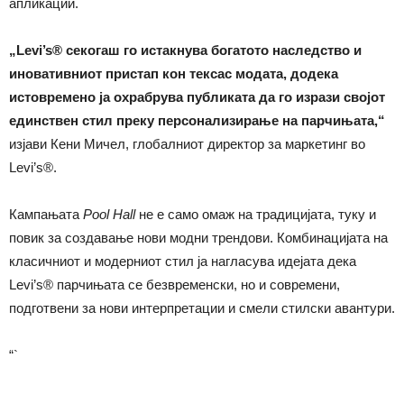
апликации.
„Levi’s® секогаш го истакнува богатото наследство и
иновативниот пристап кон тексас модата, додека
истовремено ја охрабрува публиката да го изрази својот
единствен стил преку персонализирање на парчињата,“
изјави Кени Мичел, глобалниот директор за маркетинг во
Levi’s®.
Кампањата
Pool Hall
не е само омаж на традицијата, туку и
повик за создавање нови модни трендови. Комбинацијата на
класичниот и модерниот стил ја нагласува идејата дека
Levi’s® парчињата се безвременски, но и современи,
подготвени за нови интерпретации и смели стилски авантури.
“`