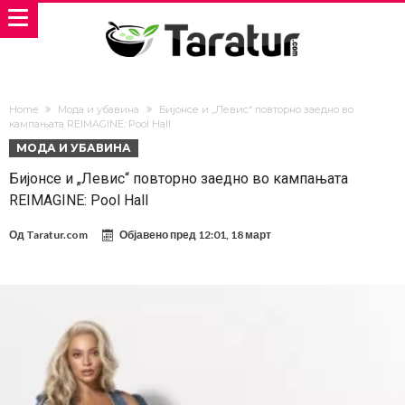
Home
Мода и убавина
Бијонсе и „Левис“ повторно заедно во
кампањата REIMAGINE: Pool Hall
МОДА И УБАВИНА
Бијонсе и „Левис“ повторно заедно во кампањата
REIMAGINE: Pool Hall
Од
Taratur.com
Објавено пред
12:01, 18 март