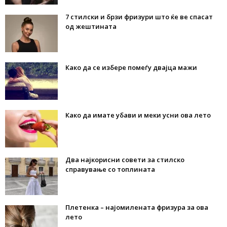
7 стилски и брзи фризури што ќе ве спасат
од жештината
Како да се избере помеѓу двајца мажи
Како да имате убави и меки усни ова лето
Два најкорисни совети за стилско
справување со топлината
Плетенка – најомилената фризура за ова
лето