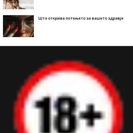
Што открива потењето за вашето здравје