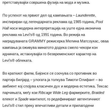
претставувајќи совршена фузија на мода и музика.
По успехот на првиот дел од кампањата –
Launderette
,
инспириран од легендарната реклама од 1985 година,
Pool
Hall
носи модерна интерпретација на уште една иконична
реклама на Levi’s® од 1991 година. Во режија на
наградуваната GRAMMY режисерка Мелина Матсоукас, оваа
кампања ја оживува минатото додека смело чекори кон
иднината, истакнувајќи го безвременскиот карактер на
Levi’s® облеката.
Во краткиот филм, Бијонсе се соочува со противник во
партија билјард – улогата ја толкува Тимоти Олифант – во
амбиент кој спојува класичен дух и модерна естетика. Тексас
парчињата, меѓу кои
Ribcage Wide Leg
фармерките,
Braided
елекот и
Spade
мантилот, го редефинираат автентичниот
Levi’s® стил преку впечатливи детали и прилагодени