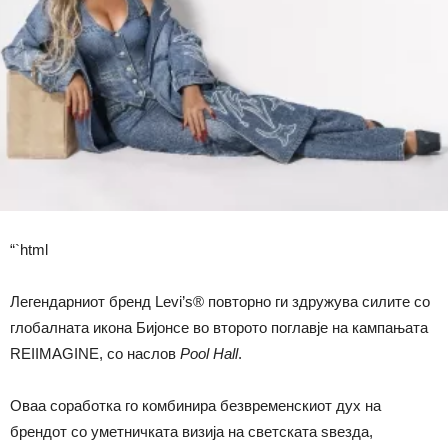
“`html
Легендарниот бренд Levi’s® повторно ги здружува силите со
глобалната икона Бијонсе во второто поглавје на кампањата
REIIMAGINE, со наслов
Pool Hall
.
Оваа соработка го комбинира безвременскиот дух на
брендот со уметничката визија на светската ѕвезда,