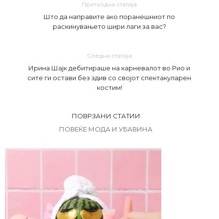
Претходна статија
Што да направите ако поранешниот по
раскинувањето шири лаги за вас?
Следна статија
Ирина Шајк дебитираше на карневалот во Рио и
сите ги остави без здив со својот спектакуларен
костим!
ПОВРЗАНИ СТАТИИ
ПОВЕЌЕ МОДА И УБАВИНА