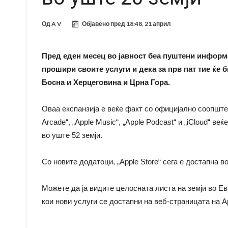
Од
A V
Објавено пред
18:48, 21 април
Пред еден месец во јавност беа пуштени информ
прошири своите услуги и дека за прв пат тие ќе 
Босна и Херцеговина и Црна Гора.
Оваа експанзија е веќе факт со официјално соопштен
Arcade“, „Apple Music“, „Apple Podcast“ и „iCloud“ ве
во уште 52 земји.
Со новите додатоци, „Apple Store“ сега е достапна во
Можете да ја видите целосната листа на земји во Ев
кои нови услуги се достапни на веб-страницата на A