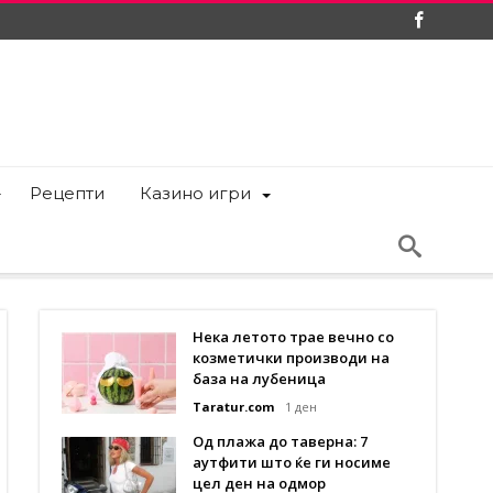
Рецепти
Казино игри
Нека летото трае вечно со
козметички производи на
база на лубеница
Taratur.com
1 ден
Од плажа до таверна: 7
аутфити што ќе ги носиме
цел ден на одмор