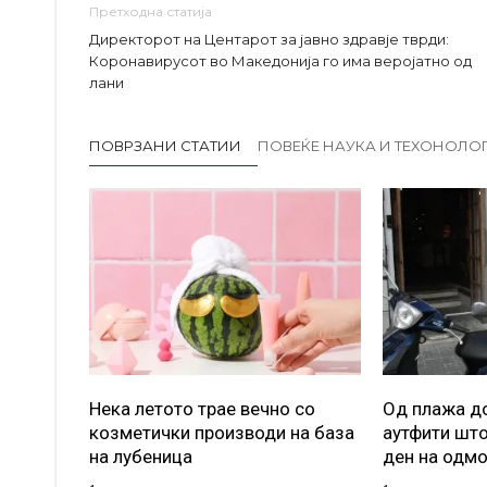
Претходна статија
Директорот на Центарот за јавно здравје тврди:
Коронавирусот во Македонија го има веројатно од
лани
ПОВРЗАНИ СТАТИИ
ПОВЕЌЕ НАУКА И ТЕХОНОЛО
Нека летото трае вечно со
Од плажа до
козметички производи на база
аутфити што
на лубеница
ден на одм