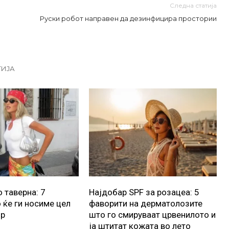
Следна статија
Руски робот направен да дезинфицира простории
ГИЈА
 таверна: 7
Најдобар SPF за розацеа: 5
 ќе ги носиме цел
фаворити на дерматолозите
ор
што го смируваат црвенилото и
ја штитат кожата во лето