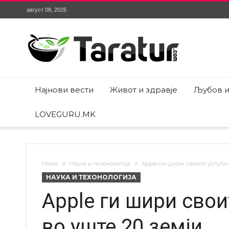
август 08, 2026
Најнови вести
Живот и здравје
Љубов и
LOVEGURU.MK
Home
Наука и техонологија
Apple ги шири своите услуги 
НАУКА И ТЕХОНОЛОГИЈА
Apple ги шири свои
во уште 20 земји