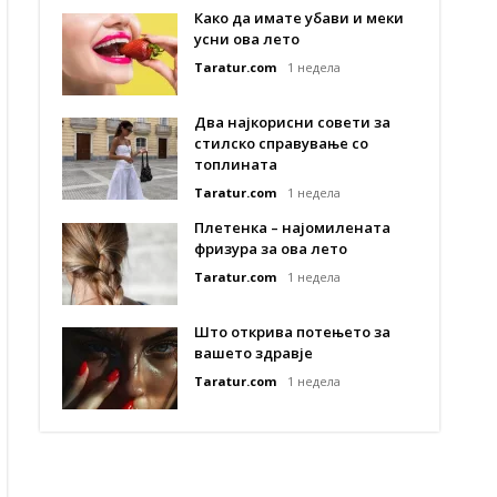
Како да имате убави и меки
усни ова лето
Taratur.com
1 недела
Два најкорисни совети за
стилско справување со
топлината
Taratur.com
1 недела
Плетенка – најомилената
фризура за ова лето
Taratur.com
1 недела
Што открива потењето за
вашето здравје
Taratur.com
1 недела