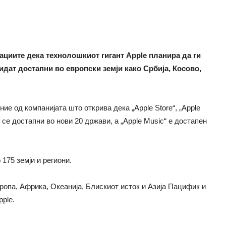
ациите дека технолошкиот гигант Apple планира да ги
бидат достапни во европски земји како Србија, Косово,
ие од компанијата што открива дека „Apple Store“, „Apple
ќе се достапни во нови 20 држави, а „Apple Music“ е достапен
 175 земји и региони.
ропа, Африка, Океанија, Блискиот исток и Азија Пацифик и
pple.