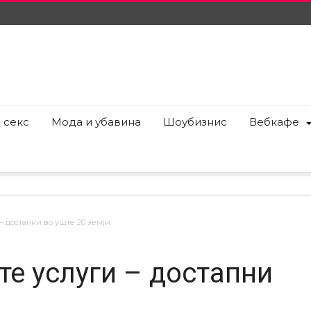
 секс
Мода и убавина
Шоубизнис
Вебкафе
– достапни во уште 20 земји
те услуги – достапни