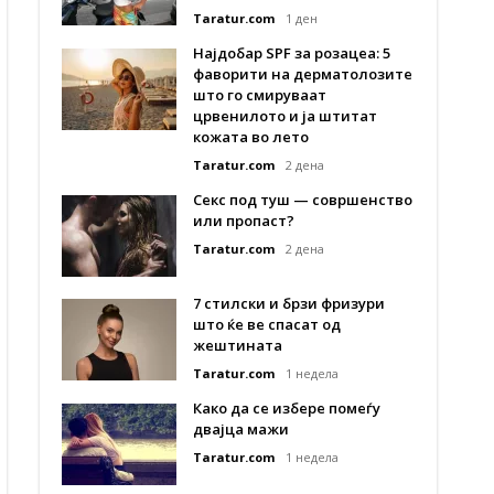
Taratur.com
1 ден
Најдобар SPF за розацеа: 5
фаворити на дерматолозите
што го смируваат
црвенилото и ја штитат
кожата во лето
Taratur.com
2 дена
Секс под туш — совршенство
или пропаст?
Taratur.com
2 дена
7 стилски и брзи фризури
што ќе ве спасат од
жештината
Taratur.com
1 недела
Како да се избере помеѓу
двајца мажи
Taratur.com
1 недела