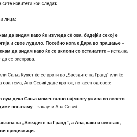
а сите новитети кои следат.
ви лица:
ам да видам како ќе изгледа сè ова, бидејќи секој е
ергија и свое лудило. Посебно кога е Дарa во прашање –
екам да видам како ќе се вклопи со останатите –
истакна
 да се расправа.
али Сања Кужет ќе се врати во „Ѕвездите на Гранд“ или ќе
 ова тема, Ана Севиќ даде краток, но јасен одговор:
а сум дека Сања моментално најмногу ужива со своето
идиме понатаму –
заклучи Ана Севиќ.
зона на „Ѕвездите на Гранд“, а Ана, како и секогаш,
ови предизвици.