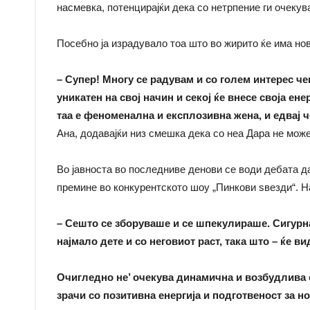
насмевка, потенцирајќи дека со нетрпение ги очекув
Посебно ја израдувало тоа што во жирито ќе има но
– Супер! Многу се радувам и со голем интерес чек
уникатен на свој начин и секој ќе внесе своја ен
таа е феноменална и експлозивна жена, и едвај ч
Ана, додавајќи низ смешка дека со неа Дарa не може
Во јавноста во последниве денови се води дебата д
премине во конкурентското шоу „Пинкови ѕвезди“. На
– Сешто се зборуваше и се шпекулираше. Сигурн
најмало дете и со неговиот раст, така што – ќе в
Очигледно не’ очекува динамична и возбудлива се
зрачи со позитивна енергија и подготвеност за н