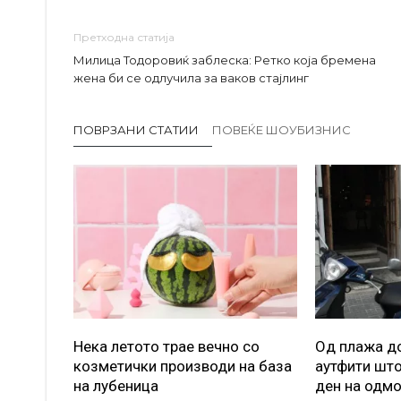
Претходна статија
Милица Тодоровиќ заблеска: Ретко која бремена
жена би се одлучила за ваков стајлинг
ПОВРЗАНИ СТАТИИ
ПОВЕЌЕ ШОУБИЗНИС
Нека летото трае вечно со
Од плажа до
козметички производи на база
аутфити што
на лубеница
ден на одм