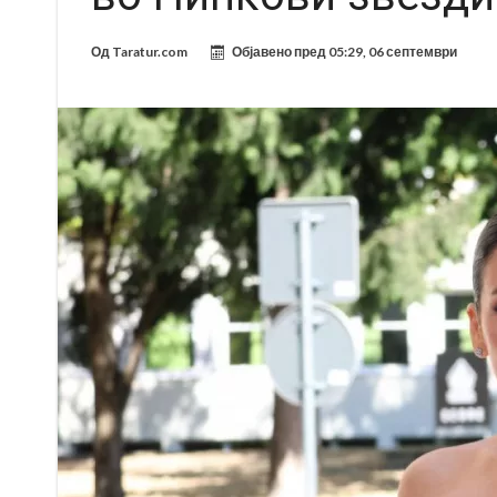
Од
Taratur.com
Објавено пред
05:29, 06 септември