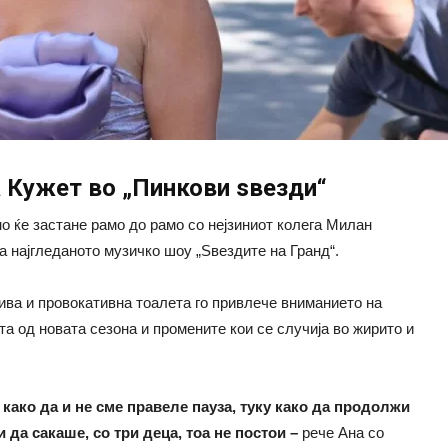
 Кужет во „Пинкови ѕвезди“
о ќе застане рамо до рамо со нејзиниот колега Милан
на најгледаното музичко шоу „Ѕвездите на Гранд“.
ива и провокативна тоалета го привлече вниманието на
а од новата сезона и промените кои се случија во жирито и
 како да и не сме правеле пауза, туку како да продолжи
 да сакаше, со три деца, тоа не постои –
рече Ана со