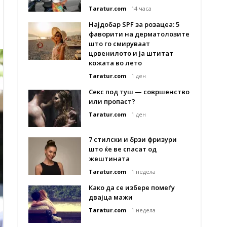
Taratur.com
14 часа
Најдобар SPF за розацеа: 5
фаворити на дерматолозите
што го смируваат
црвенилото и ја штитат
кожата во лето
Taratur.com
1 ден
Секс под туш — совршенство
или пропаст?
Taratur.com
1 ден
7 стилски и брзи фризури
што ќе ве спасат од
жештината
Taratur.com
1 недела
Како да се избере помеѓу
двајца мажи
Taratur.com
1 недела