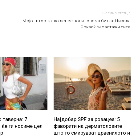
Следна статија
Мојот втор татко денес води голема битка: Никола
Роквиќ ги растажи сите
 таверна: 7
Најдобар SPF за розацеа: 5
 ќе ги носиме цел
фаворити на дерматолозите
ор
што го смируваат црвенилото и