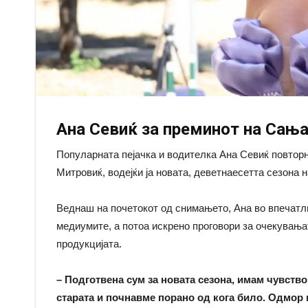
Ана Севиќ за преминот на Сања
Популарната пејачка и водителка Ана Севиќ повторн
Митровиќ, водeјќи ја новата, деветнаесетта сезона 
Веднаш на почетокот од снимањето, Ана во впечатл
медиумите, а потоа искрено проговори за очекувањат
продукцијата.
– Подготвена сум за новата сезона, имам чувство
старата и почнавме порано од кога било. Одмор и