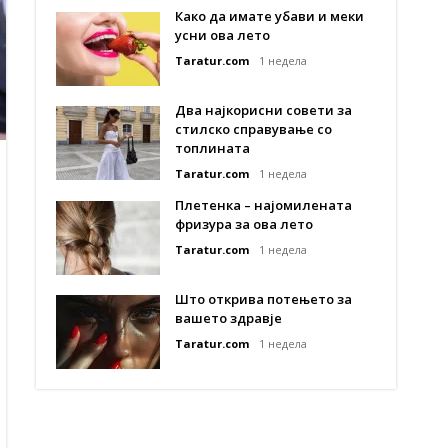
Како да имате убави и меки
усни ова лето
Taratur.com
1 недела
Два најкорисни совети за
стилско справување со
топлината
Taratur.com
1 недела
Плетенка – најомилената
фризура за ова лето
Taratur.com
1 недела
Што открива потењето за
вашето здравје
Taratur.com
1 недела