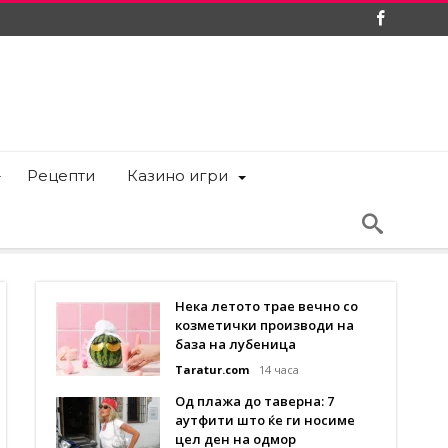
Рецепти
Казино игри
Нека летото трае вечно со
козметички производи на
база на лубеница
Taratur.com
14 часа
Од плажа до таверна: 7
аутфити што ќе ги носиме
цел ден на одмор