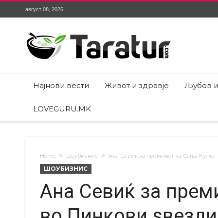
август 08, 2026
Најнови вести
Живот и здравје
Љубов и
LOVEGURU.MK
Home
Шоубизнис
Ана Севиќ за преминот на Сања Кужет
ШОУБИЗНИС
Ана Севиќ за прем
во Пинкови ѕвезди