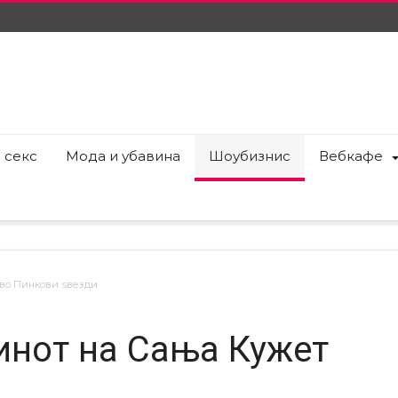
 секс
Мода и убавина
Шоубизнис
Вебкафе
 во Пинкови ѕвезди
инот на Сања Кужет