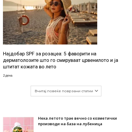
Најдобар SPF за розацеа: 5 фаворити на
дерматолозите што го смируваат црвенилото и ја
штитат кожата во лето
2 дена
Вчитај повеќе поврзани статии
Нека летото трае вечно со козметички
производи на база на лубеница