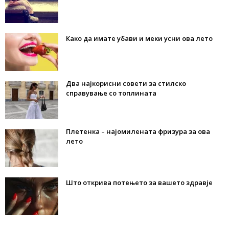
Како да имате убави и меки усни ова лето
Два најкорисни совети за стилско
справување со топлината
Плетенка – најомилената фризура за ова
лето
Што открива потењето за вашето здравје