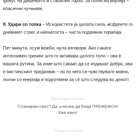
фокус на дишењето и стабилен торзо. За полесна верзија –
класични чучњеви.
8. Удари со топка
– Искористете ја целата сила, исфрлете го
дневниот стрес и напнатоста – чиста подвижна терапија.
Пет минути, осум вежби, нула изговори. Ако сакате
интензивен тренинг што го активира целото тело – ова е
вашата рутина. За оние што сакаат да се издишат добро, ова
е вистинскиот предизвик – но по него се чувствувате моќно,
полни со енергија и подготвени за сè што следува во денот!
Претходна статија
Планиран секс? Да, и може да биде ПРЕЖЕЖОК!
Еве како!
Следна статија