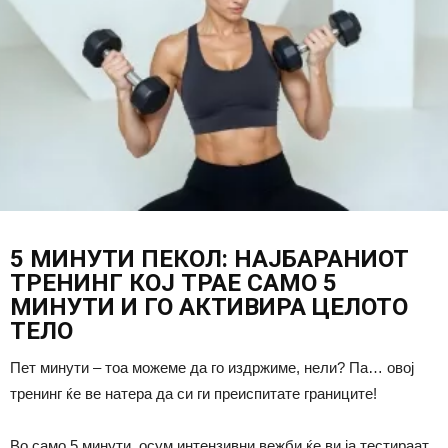
5 МИНУТИ ПЕКОЛ: НАЈБАРАНИОТ
ТРЕНИНГ КОЈ ТРАЕ САМО 5
МИНУТИ И ГО АКТИВИРА ЦЕЛОТО
ТЕЛО
Пет минути – тоа можеме да го издржиме, нели? Па… овој
тренинг ќе ве натера да си ги преиспитате границите!
Во само 5 минути, осум интензивни вежби ќе ви ја тестираат