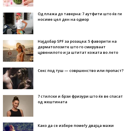
Од плажа до таверна: 7 аутфити што ќе ги
носиме цел ден на одмор
Најдобар SPF за розацеа: 5 фаворити на
дерматолозите што го смируваат
црвенилото и ја штитат кожата во лето
Секс под туш — совршенство или пропаст?
7 стилски и брзи фризури што ќе ве спасат
од жештината
Како да се избере помеѓу двајца мажи