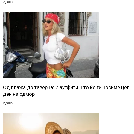
2 дена
Од плажа до таверна: 7 аутфити што ќе ги носиме цел
ден на одмор
2 дена