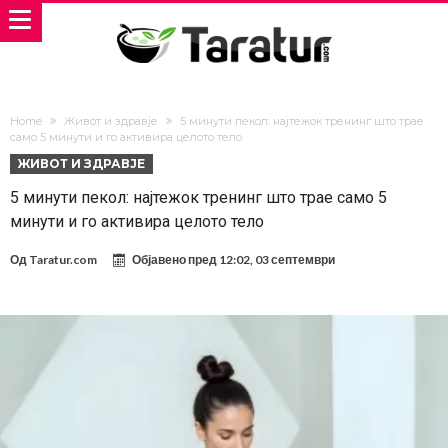
Home
Живот и здравје
5 минути пекол: најтежок тренинг што трае
само 5 минути и го активира целото тело
ЖИВОТ И ЗДРАВЈЕ
5 минути пекол: најтежок тренинг што трае само 5
минути и го активира целото тело
Од
Taratur.com
Објавено пред
12:02, 03 септември