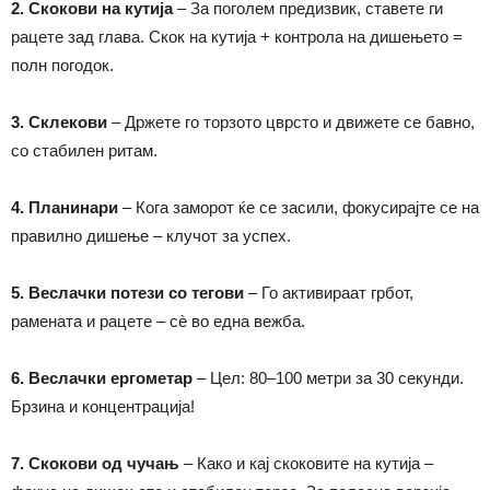
2. Скокови на кутија
– За поголем предизвик, ставете ги
рацете зад глава. Скок на кутија + контрола на дишењето =
полн погодок.
3. Склекови
– Држете го торзото цврсто и движете се бавно,
со стабилен ритам.
4. Планинари
– Кога заморот ќе се засили, фокусирајте се на
правилно дишење – клучот за успех.
5. Веслачки потези со тегови
– Го активираат грбот,
рамената и рацете – сè во една вежба.
6. Веслачки ергометар
– Цел: 80–100 метри за 30 секунди.
Брзина и концентрација!
7. Скокови од чучањ
– Како и кај скоковите на кутија –