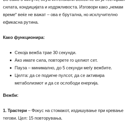
силата, кондицијата и издржливоста. Изговори како „немам
време“ веќе не важат – ова е брутална, но исклучително
ефикасна рутина.
Како функционира:
Секоја вежба трае 30 секунди.
Ако имате сила, повторете го целиот сет.
Пауза – минимално, до 5 секунди меѓу вежбите.
Целта: да се подигне пулсот, да се активира
метаболизмот и да се ослободи енергија.
Вежби:
1. Трастери
– Фокус на стомакот, издишување при кревање
тегови. Цел: 15 повторувања.