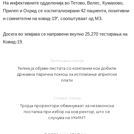
На инфективните одделенија во Тетово, Велес, Куманово,
Прилеп и Охрид се хоспитализирани 42 пациенти, позитивни
и сомнителни на ковид-19“, соопштуваат од МЗ.
Досега во земјава се направени вкупно 25.270 тестирања на
Ковид-19.
Претходна статија
Телма ја објави листата со компании кои добиле
државна парична помош за исплаќање априлски
плати
Следна статија
Тројца проректори обвинуваат за незаконска
постапка при избор на нов ректор, што се
случува на УКИМ?