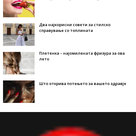
Два најкорисни совети за стилско
справување со топлината
Плетенка – најомилената фризура за ова
лето
Што открива потењето за вашето здравје