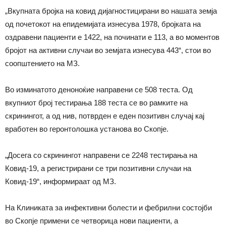
„Вкупната бројка на ковид дијагностицирани во нашата земја
од почетокот на епидемијата изнесува 1978, бројката на
оздравени пациенти е 1422, на починати е 113, а во моментов
бројот на активни случаи во земјата изнесува 443“, стои во
соопштението на МЗ.
Во изминатото деноноќие направени се 508 теста. Од
вкупниот број тестирања 188 теста се во рамките на
скринингот, а од нив, потврден е еден позитивн случај кај
вработен во геронтолошка установа во Скопје.
„Досега со скринингот направени се 2248 тестирања на
Ковид-19, а регистрирани се три позитивни случаи на
Ковид-19“, информираат од МЗ.
На Клиниката за инфективни болести и фебрилни состојби
во Скопје примени се четворица нови пациенти, а