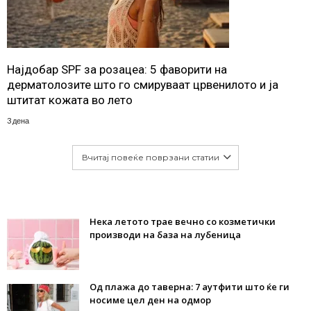
Најдобар SPF за розацеа: 5 фаворити на
дерматолозите што го смируваат црвенилото и ја
штитат кожата во лето
3 дена
Вчитај повеќе поврзани статии
Нека летото трае вечно со козметички
производи на база на лубеница
Од плажа до таверна: 7 аутфити што ќе ги
носиме цел ден на одмор