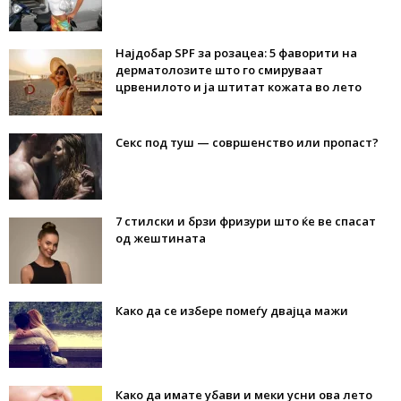
Најдобар SPF за розацеа: 5 фаворити на
дерматолозите што го смируваат
црвенилото и ја штитат кожата во лето
Секс под туш — совршенство или пропаст?
7 стилски и брзи фризури што ќе ве спасат
од жештината
Како да се избере помеѓу двајца мажи
Како да имате убави и меки усни ова лето