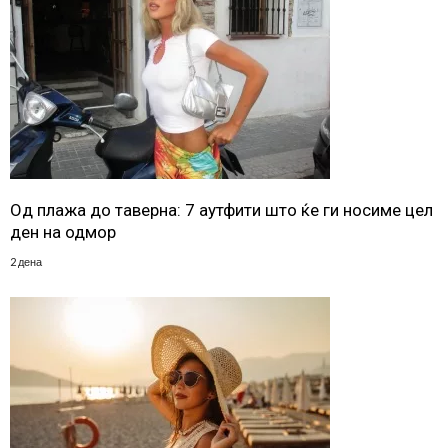
Од плажа до таверна: 7 аутфити што ќе ги носиме цел
ден на одмор
2 дена