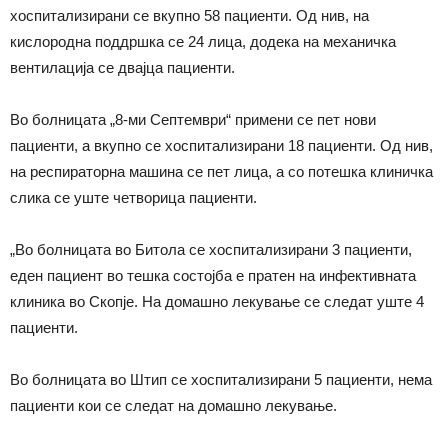
хоспитализирани се вкупно 58 пациенти. Од нив, на
кислородна поддршка се 24 лица, додека на механичка
вентилација се двајца пациенти.
Во болницата „8-ми Септември“ примени се пет нови
пациенти, а вкупно се хоспитализирани 18 пациенти. Од нив,
на респираторна машина се пет лица, a со потешка клиничка
слика се уште четворица пациенти.
„Во болницата во Битола се хоспитализирани 3 пациенти,
еден пациент во тешка состојба е пратен на инфективната
клиника во Скопје. На домашно лекување се следат уште 4
пациенти.
Во болницата во Штип се хоспитализирани 5 пациенти, нема
пациенти кои се следат на домашно лекување.