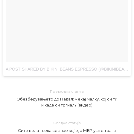
A POST SHARED BY BIKINI BEANS ESPRESSO (@BIKINIBEANSESPRESSO)
Претходна статија
Обезбедувањето до Надал: Чекај малку, кој си ти
и каде си тргнал? (видео)
Следна статија
Сите велат дека се знае кој е, а МВР уште трага