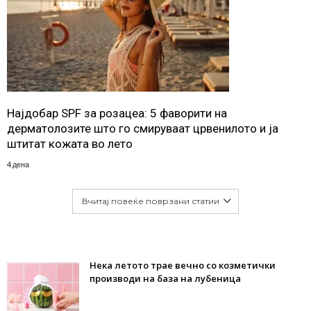
Најдобар SPF за розацеа: 5 фаворити на
дерматолозите што го смируваат црвенилото и ја
штитат кожата во лето
4 дена
Вчитај повеќе поврзани статии
Нека летото трае вечно со козметички
производи на база на лубеница