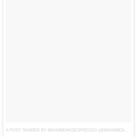
A POST SHARED BY BIKINIBEANSESPRESSO (@BIKINIBEANSESPRESSOKENT)