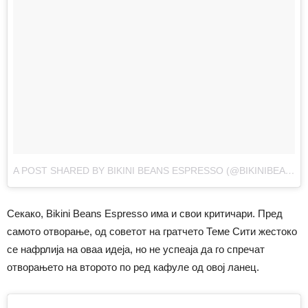
A POST SHARED BY BIKINI BEANS ESPRESSO (@BIKINIBEANSESPRESSO)
Секако, Bikini Beans Espresso има и свои критичари. Пред
самото отворање, од советот на гратчето Теме Сити жестоко
се нафрлија на оваа идеја, но не успеаја да го спречат
отворањето на второто по ред кафуле од овој ланец.