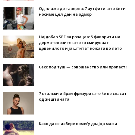
Од плажа до таверна: 7 аутфити што ќе ги
носиме цел ден на одмор
Најдобар SPF за розацеа: 5 фаворити на
дерматолозите што го смируваат
црвенилото и ја штитат кожата во лето
Секс под туш — совршенство или пропаст?
7 стилски и брзи фризури што ќе ве спасат
од жештината
Како да се избере помеѓу двајца мажи