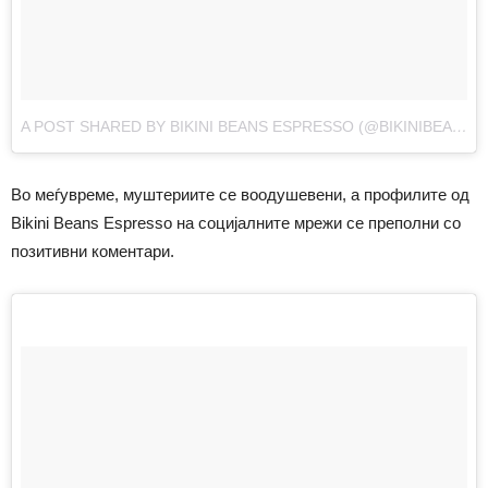
A POST SHARED BY BIKINI BEANS ESPRESSO (@BIKINIBEANSESPRESSO)
Во меѓувреме, муштериите се воодушевени, а профилите од
Bikini Beans Espresso на социјалните мрежи се преполни со
позитивни коментари.