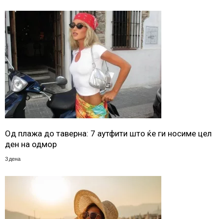
Од плажа до таверна: 7 аутфити што ќе ги носиме цел
ден на одмор
3 дена