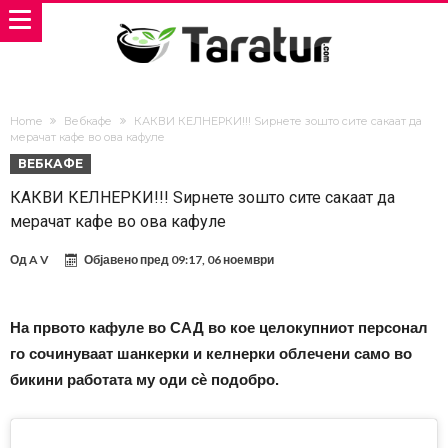
Home
Вебкафе
КАКВИ КЕЛНЕРКИ!!! Ѕирнете зошто сите сакаат да
мерачат кафе во ова кафуле
ВЕБКАФЕ
КАКВИ КЕЛНЕРКИ!!! Ѕирнете зошто сите сакаат да
мерачат кафе во ова кафуле
Од
A V
Објавено пред
09:17, 06 ноември
На првото кафуле во САД во кое целокупниот персонал
го сочинуваат шанкерки и келнерки облечени само во
бикини работата му оди сè подобро.