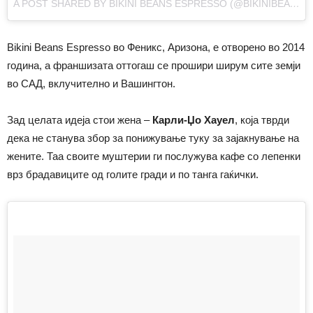
A POST SHARED BY BIKINI BEANS ESPRESSO (@BIKINIBEANSESPRESSO)
Bikini Beans Espresso во Феникс, Аризона, е отворено во 2014
година, а франшизата оттогаш се прошири ширум сите земји
во САД, вклучително и Вашингтон.
Зад целата идеја стои жена –
Карли-Џо Хауел
, која тврди
дека не станува збор за понижување туку за зајакнување на
жените. Таа своите муштерии ги послужува кафе со лепенки
врз брадавиците од голите гради и по танга гаќички.