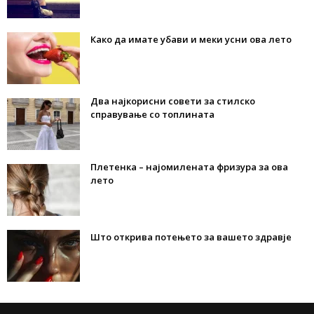
Како да имате убави и меки усни ова лето
Два најкорисни совети за стилско
справување со топлината
Плетенка – најомилената фризура за ова
лето
Што открива потењето за вашето здравје