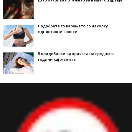
Што открива потењето за вашето здравје
Подобрете го варењето со неколку
едноставни совети
5 придобивки од кризата на средните
години кај жените