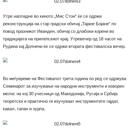
Утре напладне во киното „Мис Стон“ ќе се одржи
реконструкција на стар градски обичај „Тајане Бојане“ по
повод празникот Иванден, обичај со длабоки корени во
традицијата на прилепскиот крај. Утревечер од 18 часот на
Рудина кај Долнени ќе се одржи втората фестивалска вечер.
Во меѓувреме на Фестивалот трета година по ред се одржува
Семинарот за изучување на народни инструменти и изворен
мелос на кој 30 учесници од Македонија, Русија и Србија
теоретски и практично ги изучуваат инструментите гајдат,
кавал, тапан и зурла.