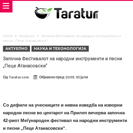
Home
Актуелно
Започна Фестивалот на народни инструменти и
песни „Пеце Атанасовски“
АКТУЕЛНО
НАУКА И ТЕХОНОЛОГИЈА
Започна Фестивалот на народни инструменти и песни
„Пеце Атанасовски“
Од
Taratur.com
Објавено пред
10:03, 02 јули
Со дефиле на учесниците и нивна изведба на изворни
народни песни во центарот на Прилеп вечерва започна
42-риот Меѓународен фестивал на народни инструменти
и песни „Пеце Атанасовски“.