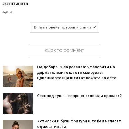
жештината
6 дена
Вчитај повеќе поврзани статии
CLICK TO COMMENT
Најдобар SPF за розацеа: 5 фаворити на
дерматолозите што го смируваат
црвенилото и ја штитат кожата во лето
Секс под туш — совршенство или пропаст?
7 стилски и брзи фризури што ќе ве спасат
од жештината