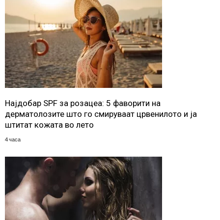
Најдобар SPF за розацеа: 5 фаворити на
дерматолозите што го смируваат црвенилото и ја
штитат кожата во лето
4 часа