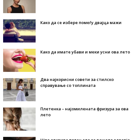
Како да се избере помеѓу двајца мажи
Како да имате убави и меки усни ова лето
Два најкорисни совети за стилско
справување со топлината
Плетенка – најомилената фризура за ова
лето