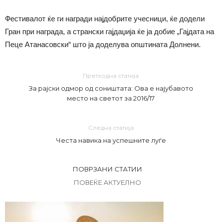
Фестивалот ќе ги награди најдобрите учесници, ќе додели
Гран при награда, а странски гајдаџија ќе ја добие „Гајдата на
Пеце Атанасовски“ што ја доделува општината Долнени.
Претходна статија
За рајски одмор од соништата: Ова е најубавото
место на светот за 2016/17
Следна статија
Честа навика на успешните луѓе
ПОВРЗАНИ СТАТИИ
ПОВЕЌЕ АКТУЕЛНО