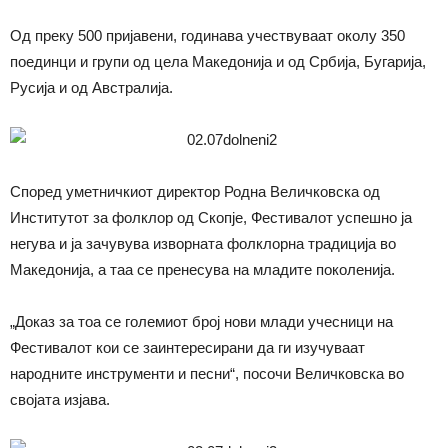
Од преку 500 пријавени, годинава учествуваат околу 350
поединци и групи од цела Македонија и од Србија, Бугарија,
Русија и од Австралија.
Според уметничкиот директор Родна Величковска од
Институтот за фолклор од Скопје, Фестивалот успешно ја
негува и ја зачувува изворната фолклорна традиција во
Македонија, а таа се пренесува на младите поколенија.
„Доказ за тоа се големиот број нови млади учесници на
Фестивалот кои се заинтересирани да ги изучуваат
народните инструменти и песни“, посочи Величковска во
својата изјава.