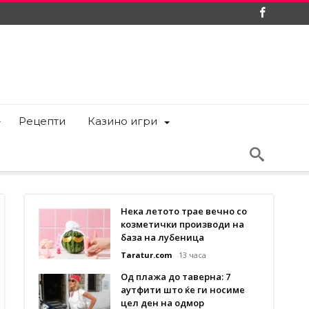
Рецепти
Казино игри
Нека летото трае вечно со
козметички производи на
база на лубеница
Taratur.com
13 часа
Од плажа до таверна: 7
аутфити што ќе ги носиме
цел ден на одмор