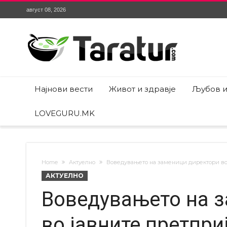
август 08, 2026
Најнови вести
Живот и здравје
Љубов и
LOVEGURU.MK
Home
Актуелно
Воведувањето на заменици директори во ј
АКТУЕЛНО
Воведувањето на 
во јавните претприј