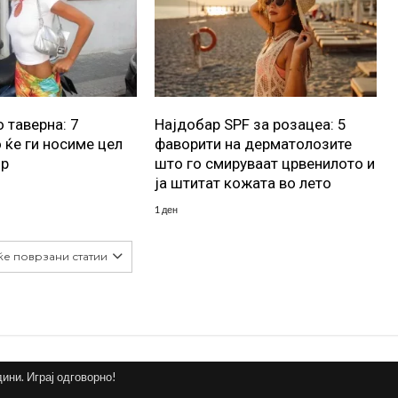
 таверна: 7
Најдобар SPF за розацеа: 5
 ќе ги носиме цел
фаворити на дерматолозите
ор
што го смируваат црвенилото и
ја штитат кожата во лето
1 ден
ќе поврзани статии
дини. Играј одговорно!