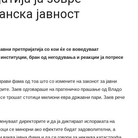
анска јавност
јавни претпријатија со кои ќе се воведуваат
институции, бран од негодувања и реакции ја потресе
прави фама од тоа што со измените на законот за јавни
орите. Заев одговараше на пратеничко прашање од Владо
е се трошат стотици милиони евра државни пари. Заев рече
енуваат директорите и да ја диктираат испораката на
ошоци се минорни ако ефектите бидат задоволителни, а
и ваква јавна фама и да се говори за некаква катастрофа.