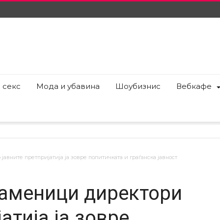
 секс
Мода и убавина
Шоубизнис
Вебкафе
авните претпријатија ја зовре политичката и граѓанска јавност
заменици директори
атија ја зовре