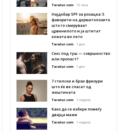
Taratur.com
13 часа
Најдобар SPF за розацеа: 5
фаворити на дерматолозите
што го смируваат
црвенилото и ја штитат
кожата во лето
Taratur.com
1 ден
Секс под туш — совршенство
или пропаст?
Taratur.com
1 ден
7 стилски и брзи фризури
што ќе ве спасат од
жештината
Taratur.com
1 недела
Како да се избере помеѓу
двајца мажи
Taratur.com
1 недела