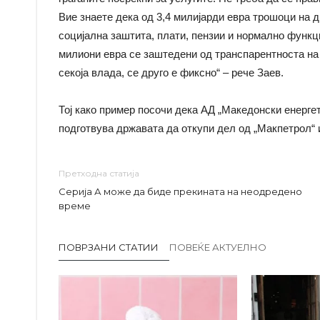
Вие знаете дека од 3,4 милијарди евра трошоци на д
социјална заштита, плати, пензии и нормално функ
милиони евра се заштедени од транспарентноста на
секоја влада, се друго е фиксно“ – рече Заев.
Тој како пример посочи дека АД „Македонски енерге
подготвува државата да откупи дел од „Макпетрол“ 
Претходна статија
Серија А може да биде прекината на неодредено
време
ПОВРЗАНИ СТАТИИ
ПОВЕЌЕ АКТУЕЛНО