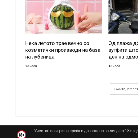
Нека летото трае вечно со
Од плажа до
козметички производи на база
аутфити што
на лубеница
ден на одм
13 часа
13 часа
Вчитај пове
Учество во игри на среќа е дозволено за лица со 18+ го