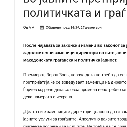
политичката и граѓ
Од
A V
Објавено пред
14:39, 27 декември
После најавата за законски измени во законот за 
задолжителни заменици директори во сите јавни 
македонската граѓанска и политичка јавност.
Премиерот, Зоран Заев, порача дека не треба да се 
претпријатија ќе се воведуваат заменици на директ
Ѓорчев кој рече дека со оваа промена непотребно ќ
дека намерата е искрена.
„Целта ни е замениците директори целосно да ги зам
јавните услуги за граѓаните. Апсолутно ваквите тр
граѓаните посреќни за услугите. Не треба да се прав