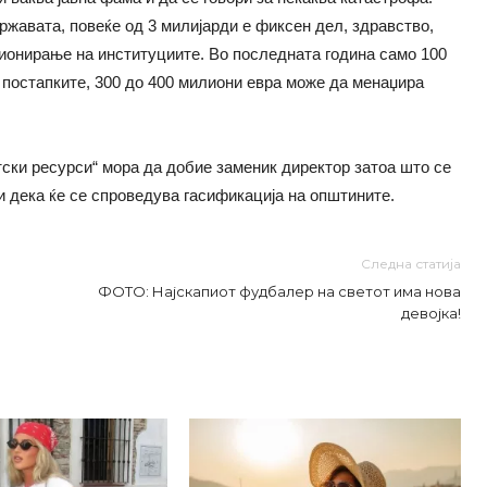
ржавата, повеќе од 3 милијарди е фиксен дел, здравство,
ционирање на институциите. Во последната година само 100
 постапките, 300 до 400 милиони евра може да менаџира
тски ресурси“ мора да добие заменик директор затоа што се
и дека ќе се спроведува гасификација на општините.
Следна статија
ФОТО: Најскапиот фудбалер на светот има нова
девојка!