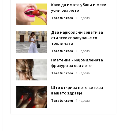
Како да имате убави и меки
усни ова лето
Taratur.com
1 недела
Два најкорисни совети за
стилско справување со
топлината
Taratur.com
1 недела
Плетенка – најомилената
фризура за ова лето
Taratur.com
1 недела
Што открива потењето за
вашето здравје
Taratur.com
1 недела