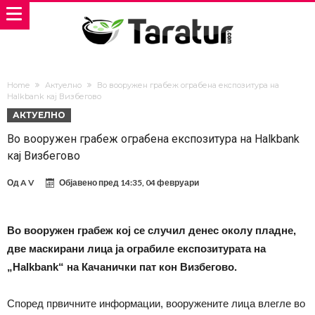
Home
Актуелно
Во вооружен грабеж ограбена експозитура на
Halkbank кај Визбегово
АКТУЕЛНО
Во вооружен грабеж ограбена експозитура на Halkbank
кај Визбегово
Од
A V
Објавено пред
14:35, 04 февруари
Во вооружен грабеж кој се случил денес околу пладне,
две маскирани лица ја ограбиле експозитурата на
„Halkbank“ на Качанички пат кон Визбегово.
Според првичните информации, вооружените лица влегле во