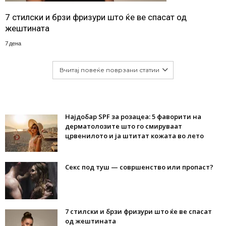
7 стилски и брзи фризури што ќе ве спасат од
жештината
7 дена
Вчитај повеќе поврзани статии
Најдобар SPF за розацеа: 5 фаворити на
дерматолозите што го смируваат
црвенилото и ја штитат кожата во лето
Секс под туш — совршенство или пропаст?
7 стилски и брзи фризури што ќе ве спасат
од жештината