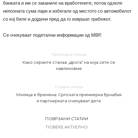
банката и им се заканиле на вработените, потоа одзеле
непозната сума пари и избегале од местото со автомобилот
со кој биле и дојдени пред да го извршат грабежот.
Се очекуваат подетални информации од МВР.
Претходна статија
Како сериите станаа „дрога“ на која сите се
навлековме
Следна статија
Милица е бремена: Српската премиерка Брнабиќ
и партнерката очекуваат дете
ПОВРЗАНИ СТАТИИ
ПОВЕЌЕ АКТУЕЛНО