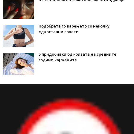
Подобрете го варењето со неколку
едноставни совети
5 придобивки од кризата на средните
години кај жените