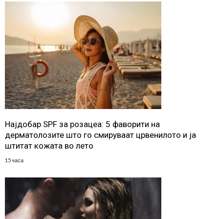
Најдобар SPF за розацеа: 5 фаворити на
дерматолозите што го смируваат црвенилото и ја
штитат кожата во лето
15 часа