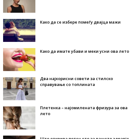
Како да се избере помеѓу двајца мажи
Како да имате убави и меки усни ова лето
Два најкорисни совети за стилско
справување со топлината
Плетенка – најомилената фризура за ова
лето
Што открива потењето за вашето здравје