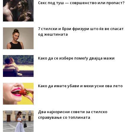
Секс под туш — совршенство или пропаст?
7 стилски и брзи фризури што ќе ве спасат
од жештината
Како да се избере помеѓу двајца мажи
Како да имате убави и меки усни ова лето
Два најкорисни совети за стилско
справување со топлината