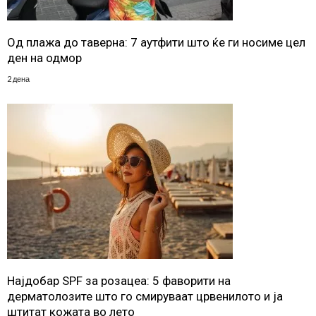
Од плажа до таверна: 7 аутфити што ќе ги носиме цел
ден на одмор
2 дена
Најдобар SPF за розацеа: 5 фаворити на
дерматолозите што го смируваат црвенилото и ја
штитат кожата во лето