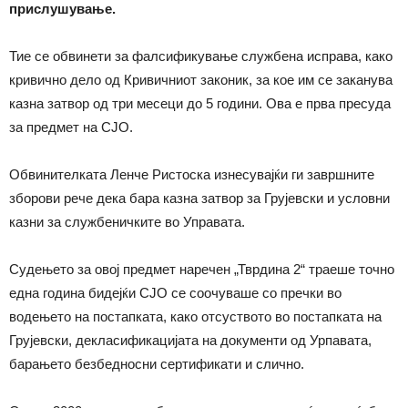
прислушување.
Тие се обвинети за фалсификување службена исправа, како
кривично дело од Кривичниот законик, за кое им се заканува
казна затвор од три месеци до 5 години. Ова е прва пресуда
за предмет на СЈО.
Обвинителката Ленче Ристоска изнесувајќи ги завршните
зборови рече дека бара казна затвор за Грујевски и условни
казни за службеничките во Управата.
Судењето за овој предмет наречен „Тврдина 2“ траеше точно
една година бидејќи СЈО се соочуваше со пречки во
водењето на постапката, како отсуството во постапката на
Грујевски, декласификацијата на документи од Урпавата,
барањето безбедносни сертификати и слично.