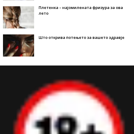
Плетенка – најомилената фризура за ова
лето
Што открива потењето за вашето здравје