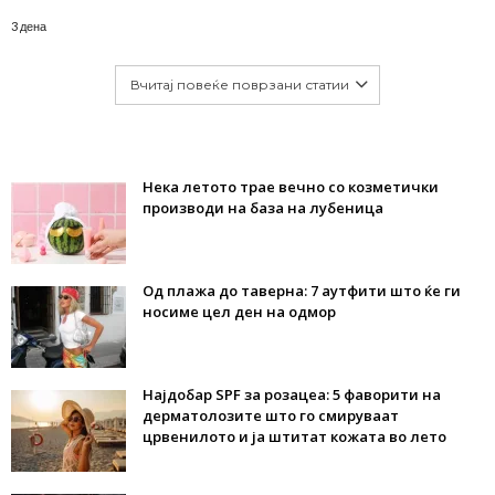
3 дена
Вчитај повеќе поврзани статии
Нека летото трае вечно со козметички
производи на база на лубеница
Од плажа до таверна: 7 аутфити што ќе ги
носиме цел ден на одмор
Најдобар SPF за розацеа: 5 фаворити на
дерматолозите што го смируваат
црвенилото и ја штитат кожата во лето