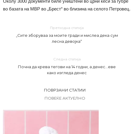
Околу 3000 документи биле уништени во црни ќеси за ѓубре
во базата на МВР во „Брест“ во близина на селото Петровец.
Претходна статија
„Сите зборуваа за моите гради и мислеа дека сум
лесна девојка“
Следна статија
Почна да крева тегови на 14 годни, а денес…еве
како изгледа денес
ПОВРЗАНИ СТАТИИ
ПОВЕЌЕ АКТУЕЛНО