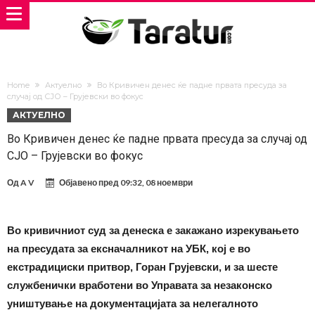
Home
Актуелно
Во Кривичен денес ќе падне првата пресуда за
случај од СЈО – Грујевски во фокус
АКТУЕЛНО
Во Кривичен денес ќе падне првата пресуда за случај од
СЈО – Грујевски во фокус
Од
A V
Објавено пред
09:32, 08 ноември
Во кривичниот суд за денеска е закажано изрекувањето
на пресудата за ексначалникот на УБК, кој е во
екстрадициски притвор, Горан Грујевски, и за шесте
службенички вработени во Управата за незаконско
уништување на документацијата за нелегалното