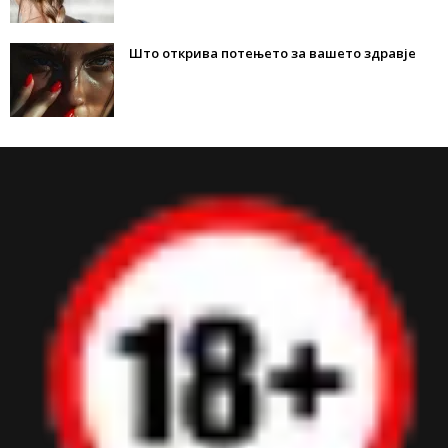
Што открива потењето за вашето здравје