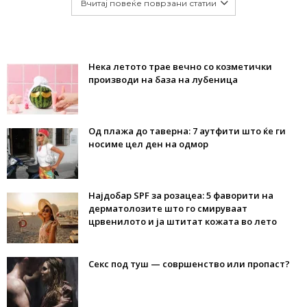
Вчитај повеќе поврзани статии
Нека летото трае вечно со козметички
производи на база на лубеница
Од плажа до таверна: 7 аутфити што ќе ги
носиме цел ден на одмор
Најдобар SPF за розацеа: 5 фаворити на
дерматолозите што го смируваат
црвенилото и ја штитат кожата во лето
Секс под туш — совршенство или пропаст?