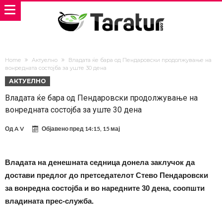
Home
Актуелно
Владата ќе бара од Пендаровски продолжување на
вонредната состојба за уште 30 дена
АКТУЕЛНО
Владата ќе бара од Пендаровски продолжување на
вонредната состојба за уште 30 дена
Од
A V
Објавено пред
14:15, 15 мај
Владата на денешната седница донела заклучок да
достави предлог до претседателот Стево Пендаровски
за вонредна состојба и во наредните 30 дена, соопшти
владината прес-служба.