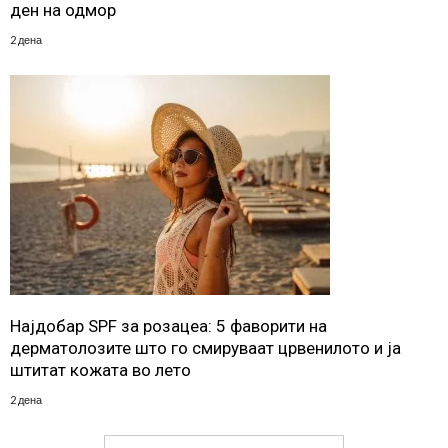
ден на одмор
2 дена
Најдобар SPF за розацеа: 5 фаворити на
дерматолозите што го смируваат црвенилото и ја
штитат кожата во лето
2 дена