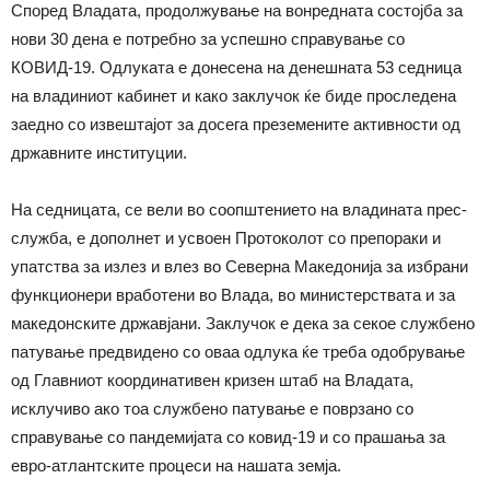
Според Владата, продолжување на вонредната состојба за
нови 30 дена е потребно за успешно справување со
КОВИД-19. Одлуката е донесена на денешната 53 седница
на владиниот кабинет и како заклучок ќе биде проследена
заедно со извештајот за досега преземените активности од
државните институции.
На седницата, се вели во соопштението на владината прес-
служба, е дополнет и усвоен Протоколот со препораки и
упатства за излез и влез во Северна Македонија за избрани
функционери вработени во Влада, во министерствата и за
македонските државјани. Заклучок е дека за секое службено
патување предвидено со оваа одлука ќе треба одобрување
од Главниот координативен кризен штаб на Владата,
исклучиво ако тоа службено патување е поврзано со
справување со пандемијата со ковид-19 и со прашања за
евро-атлантските процеси на нашата земја.