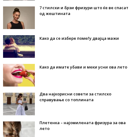
7 стилски и брзи фризури што ќе ве спасат
од жештината
Како да се избере помеѓу двајца мажи
Како да имате убави и меки усни ова лето
Два најкорисни совети за стилско
справување со топлината
Плетенка – најомилената фризура за ова
лето