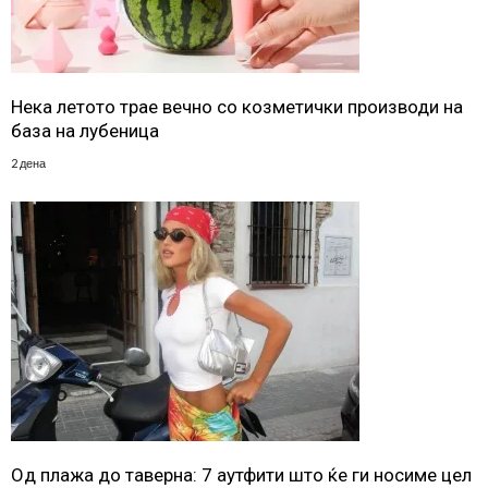
Нека летото трае вечно со козметички производи на
база на лубеница
2 дена
Од плажа до таверна: 7 аутфити што ќе ги носиме цел