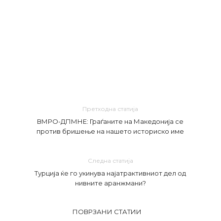
Претходна статија
ВМРО-ДПМНЕ: Граѓаните на Македонија се
против бришење на нашето историско име
Следна статија
Турција ќе го укинува најатрактивниот дел од
нивните аранжмани?
ПОВРЗАНИ СТАТИИ