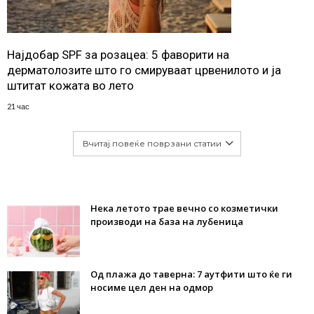
Најдобар SPF за розацеа: 5 фаворити на
дерматолозите што го смируваат црвенилото и ја
штитат кожата во лето
21 час
Вчитај повеќе поврзани статии
Нека летото трае вечно со козметички
производи на база на лубеница
Од плажа до таверна: 7 аутфити што ќе ги
носиме цел ден на одмор