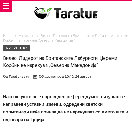
Home
Актуелно
Видео: Лидерот на Британските Лабуристи, Џереми
Корбин не нарекува „Северна Македонија“
АКТУЕЛНО
Видео: Лидерот на Британските Лабуристи, Џереми
Корбин не нарекува „Северна Македонија“
Од
Taratur.com
Објавено пред
10:42, 24 август
Иако се уште не е спроведен референдумот, ниту пак се
направени уставни измени, одредени светски
политичари веќе почнаа да не нарекуваат со името што и
одговара на Грција.