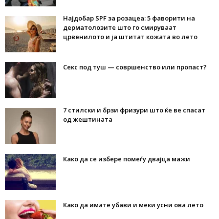
Најдобар SPF за розацеа: 5 фаворити на
дерматолозите што го смируваат
црвенилото и ја штитат кожата во лето
Секс под туш — совршенство или пропаст?
7 стилски и брзи фризури што ќе ве спасат
од жештината
Како да се избере помеѓу двајца мажи
Како да имате убави и меки усни ова лето