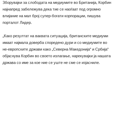
Зборувајки за слободата на медиумите во Британија, Корбин
најнапред забележува дека тие се наоѓаат под огромно
влијание на мал број супер-богати корпорации, пишува
порталот Лидер.
„Како резултат на ваквата ситуација, британските медиуми
имаат најмала доверба споредено дури и со медиумите во
не-европските држави како „Северна Македонија“ и Србија“
објаснува Корбин во своето излагање, нарекувајки ја нашата
држава со име за кое ние се уште не сме се изјасниле.