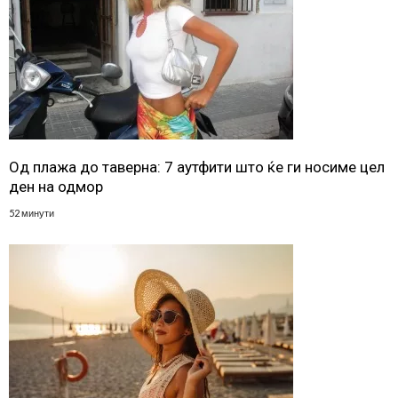
Од плажа до таверна: 7 аутфити што ќе ги носиме цел
ден на одмор
52 минути