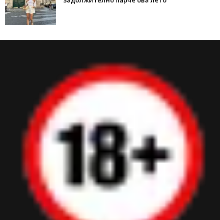
задолжително парче ова лето