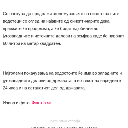
Се очекува да продолжи зголемувањето на нивото на сите
водотеци со оглед на најавите од синоптичарите дека
врнежите ќе продолжат, а ќе бидат најобилни во
југозападните и источните делови на земјава каде ќе наврнат
60 литри на метар квадратен.
Најголеми покачувања на водостоите ќе има во западните и
југозападните делови од државата, а во текот на наредните
24 часа и на останатиот дел од државата.
Извор и фото:
Фактор.мк
Претходна статија