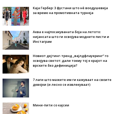
Каја Гербер: 3 фустани што нè воодушевија
за време на промотивната турнеја
Аква е најпосакуваната боја на летото:
нијансата што ги освојува модните писти и
Инстаграм
Новиот дејтинг-тренд „вајлдфлауеринг“ го
освојува светот: дали токму тој е крајот на
врските без дефиниција?
7 лаги што мажите им ги кажуваат на своите
девојки (и лесно се извлекуваат)
Мини-пити со кајсии