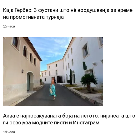
Каја Гербер: 3 фустани што нè воодушевија за време
на промотивната турнеја
15 часа
Аква е најпосакуваната боја на летото: нијансата што
ги освојува модните писти и Инстаграм
15 часа