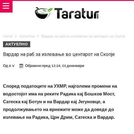
Home
Актуелно
Вардар на раб за излевање во центарот на Скопје
АКТУЕЛНО
Вардар на раб за излевање во центарот на Скопје
Од
A V
Објавено пред
12:24, 01 декември
Според податоците на УХМР, најголеми промени на
водостојот има на реките Радика кај Бошков Мост,
Сатеска кај Ботун и на Вардар кај Јегуновце, а
продолжувањето на врнежите може да доведе до
излевање на Радика, Црн Дрим, Сатеска и Вардар.