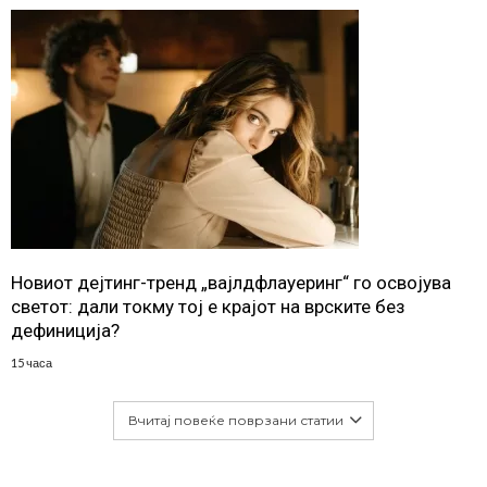
Новиот дејтинг-тренд „вајлдфлауеринг“ го освојува
светот: дали токму тој е крајот на врските без
дефиниција?
15 часа
Вчитај повеќе поврзани статии