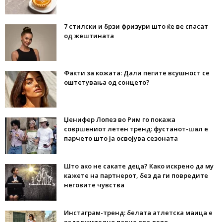
7 стилски и брзи фризури што ќе ве спасат
од жештината
Факти за кожата: Дали пегите всушност се
оштетувања од сонцето?
Џенифер Лопез во Рим го покажа
совршениот летен тренд: фустанот-шал е
парчето што ја освојува сезоната
Што ако не сакате деца? Како искрено да му
кажете на партнерот, без да ги повредите
неговите чувства
Инстаграм-тренд: белата атлетска маица е