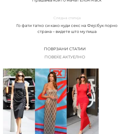
Прашања кои го мачат Елон Маск
Следна статија
Го фати татко си како нуди секс на Фејсбук порно
страна – видете што му пиша
ПОВРЗАНИ СТАТИИ
ПОВЕЌЕ АКТУЕЛНО