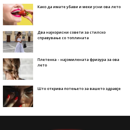
Како да имате убави и меки усни ова лето
Два најкорисни совети за стилско
справување со топлината
Плетенка – најомилената фризура за ова
лето
Што открива потењето за вашето здравје