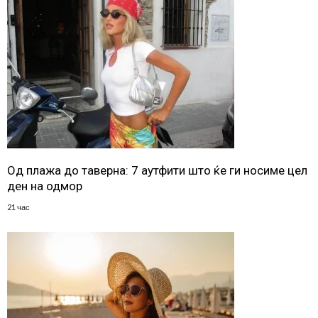
Од плажа до таверна: 7 аутфити што ќе ги носиме цел
ден на одмор
21 час