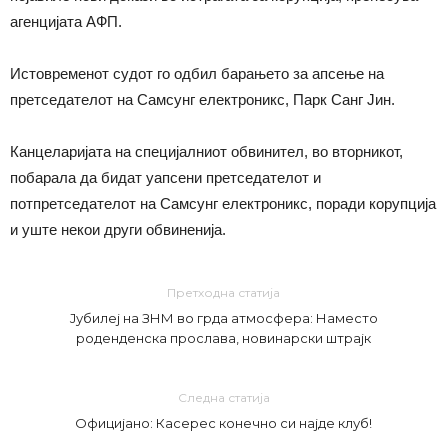
агенцијата АФП.
Истовременот судот го одбил барањето за апсење на
претседателот на Самсунг електроникс, Парк Санг Јин.
Канцеларијата на специјалниот обвинител, во вторникот,
побарала да бидат уапсени претседателот и
потпретседателот на Самсунг електроникс, поради корупција
и уште некои други обвиненија.
Претходна статија
Јубилеј на ЗНМ во грда атмосфера: Наместо
роденденска прослава, новинарски штрајк
Следна статија
Официјано: Касерес конечно си најде клуб!