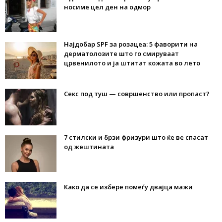
носиме цел ден на одмор
Најдобар SPF за розацеа: 5 фаворити на
дерматолозите што го смируваат
црвенилото и ја штитат кожата во лето
Секс под туш — совршенство или пропаст?
7 стилски и брзи фризури што ќе ве спасат
од жештината
Како да се избере помеѓу двајца мажи