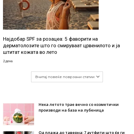
Најдобар SPF за розацеа: 5 фаворити на
дерматолозите што го смируваат црвенилото и ја
штитат кожата во лето
2 дена
Вчитај повеќе поврзани статии
Нека летото трае вечно со козметички
производи на база на лубеница
Од плажа до таверна: 7 аутфити што ќе ги