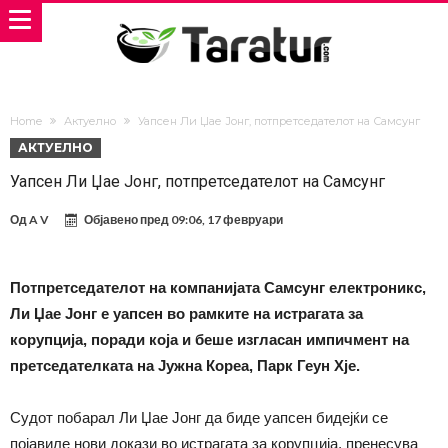
Home
Актуелно
Уапсен Ли Џае Јонг, потпретседателот на Самсунг
АКТУЕЛНО
Уапсен Ли Џае Јонг, потпретседателот на Самсунг
Од
A V
Објавено пред
09:06, 17 февруари
Потпретседателот на компанијата Самсунг електроникс,
Ли Џае Јонг е уапсен во рамките на истрагата за
корупција, поради која и беше изгласан импичмент на
претседателката на Јужна Кореа, Парк Геун Хје.
Судот побарал Ли Џае Јонг да биде уапсен бидејќи се
појавиле нови докази во истрагата за корупција, пренесува