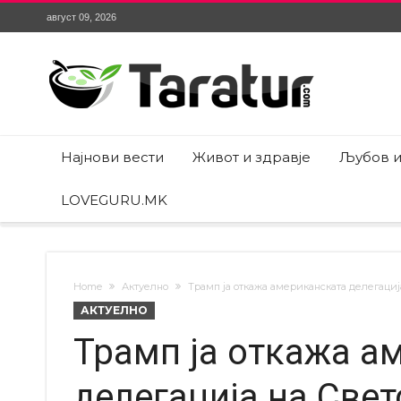
август 09, 2026
Најнови вести
Живот и здравје
Љубов и
LOVEGURU.MK
Home
Актуелно
Трамп ја откажа американската делегациј
АКТУЕЛНО
Трамп ја откажа а
делегација на Све