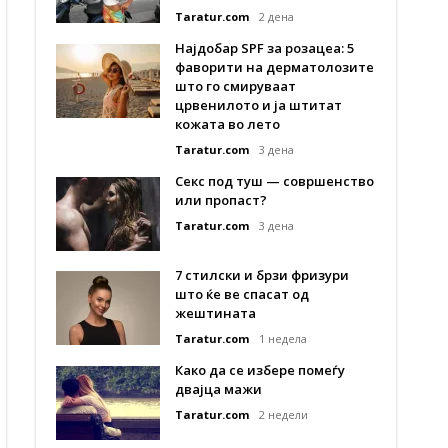
Taratur.com
2 дена
Најдобар SPF за розацеа: 5
фаворити на дерматолозите
што го смируваат
црвенилото и ја штитат
кожата во лето
Taratur.com
3 дена
Секс под туш — совршенство
или пропаст?
Taratur.com
3 дена
7 стилски и брзи фризури
што ќе ве спасат од
жештината
Taratur.com
1 недела
Како да се избере помеѓу
двајца мажи
Taratur.com
2 недели