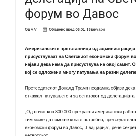
форум во Давос
Од
A V
Објавено пред
08:01, 18 јануари
Американските претставници од администрацијат
присуствуваат на Светскиот економски форум во Д
најави дека нема да присуствува на овој самит. 
кој се одложени многу патувања на разни делег
Претседателот Доналд Трамп неодамна објави дека н
откажал патувањето и за остатокот од делегацијата 
„Од почит кон 800.000 прекрасни американски работн
тим може да помогне кога е потребно, претседателот
економски форум во Давос, Швајцарија”, рече секрет
четвртокот.