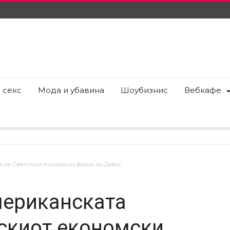
 секс
Мода и убавина
Шоубизнис
Вебкафе
а на Светскиот економски форум во Давос
мериканската
тскиот економски