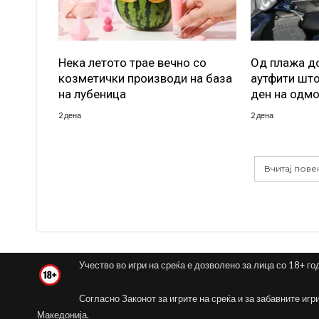
Нека летото трае вечно со
Од плажа до
козметички производи на база
аутфити што
на лубеница
ден на одм
2 дена
2 дена
Вчитај пове
Учество во игри на среќа е дозволено за лица со 18+ го
Согласно Законот за игрите на среќа и за забавните игр
Македонија.