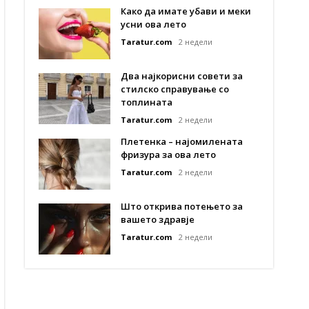
Како да имате убави и меки
усни ова лето
Taratur.com
2 недели
Два најкорисни совети за
стилско справување со
топлината
Taratur.com
2 недели
Плетенка – најомилената
фризура за ова лето
Taratur.com
2 недели
Што открива потењето за
вашето здравје
Taratur.com
2 недели