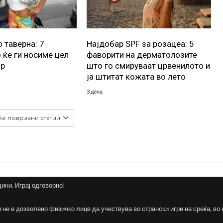
 таверна: 7
Најдобар SPF за розацеа: 5
 ќе ги носиме цел
фаворити на дерматолозите
ор
што го смируваат црвенилото и
ја штитат кожата во лето
3 дена
ќе поврзани статии
дини. Играј одговорно!
и не е дозволено физичко лице да учествува во странски игри на среќа, во 