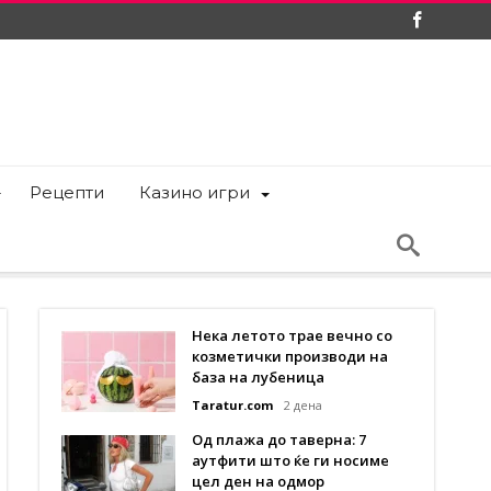
Рецепти
Казино игри
Нека летото трае вечно со
козметички производи на
база на лубеница
Taratur.com
2 дена
Од плажа до таверна: 7
аутфити што ќе ги носиме
цел ден на одмор