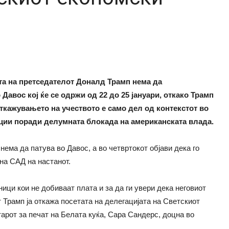
а на претседателот Доналд Трамп нема да
авос кој ќе се одржи од 22 до 25 јануари, откако Трамп
Откажувањето на учеството е само дел од контекстот во
ации поради делумната блокада на американската влада.
ема да патува во Давос, а во четвртокот објави дека го
на САД на настанот.
ици кои не добиваат плата и за да ги увери дека неговиот
 Трамп ја откажа посетата на делегацијата на Светскиот
арот за печат на Белата куќа, Сара Сандерс, доцна во