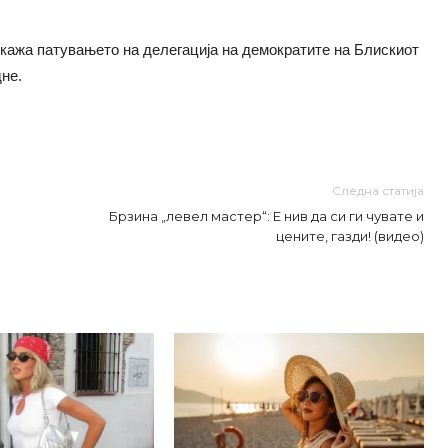
откажа патувањето на делегација на демократите на Блискиот
дне.
Следна статија
Брзина „левел мастер“: Е нив да си ги чувате и
цените, газди! (видео)