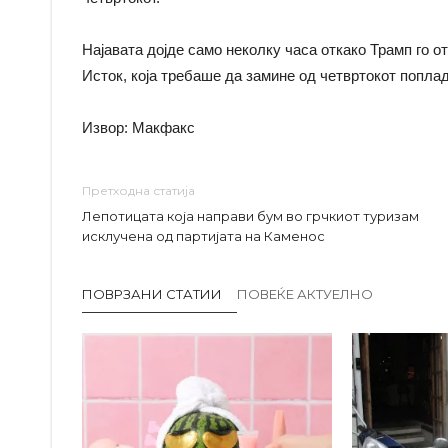
Најавата дојде само неколку часа откако Трамп го 
Исток, која требаше да замине од четвртокот попла
Извор: Макфакс
Претходна статија
Лепотицата која направи бум во грчкиот туризам
исклучена од партијата на Каменос
ПОВРЗАНИ СТАТИИ
ПОВЕЌЕ АКТУЕЛНО