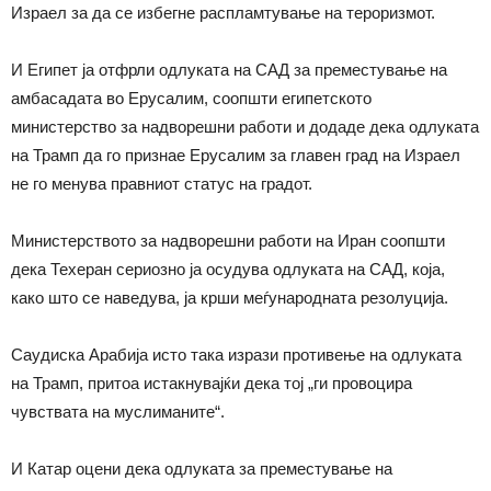
Израел за да се избегне распламтување на тероризмот.
И Египет ја отфрли одлуката на САД за преместување на
амбасадата во Ерусалим, соопшти египетското
министерство за надворешни работи и додаде дека одлуката
на Трамп да го признае Ерусалим за главен град на Израел
не го менува правниот статус на градот.
Министерството за надворешни работи на Иран соопшти
дека Техеран сериозно ја осудува одлуката на САД, која,
како што се наведува, ја крши меѓународната резолуција.
Саудиска Арабија исто така изрази противење на одлуката
на Трамп, притоа истакнувајќи дека тој „ги провоцира
чувствата на муслиманите“.
И Катар оцени дека одлуката за преместување на