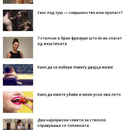
Секс под туш — совршенство или пропаст?
7 стилски и брзи фризури што ќе ве спасат
од жештината
Како да се избере помеѓу двајца мажи
Како да имате убави и меки усни ова лето
Два најкорисни совети за стилско
справување со топлината