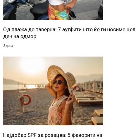
Од плажа до таверна: 7 аутфити што ќе ги носиме цел
ден на одмор
2 дена
Најдобар SPF за розацеа: 5 фаворити на