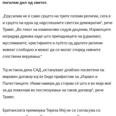
поголем дел од светот.
„Ерусалим не е само срцето на трите големи религии, сега е
и срцето на една од најуспешните светски демократии“, рече
Трамп. „Во текот на изминативе седум децении, Израелците
изградија држава каде што припадниците на јудаизмот,
муслиманите, христијаните и луѓето од другите религии
живеат слободно и можат да се молат според нивните
сопствени верувања.“
Тој истакна дека САД „остануваат длабоко посветени на
мировен договор кој ќе биде прифатлив за „Израел и
Палестинците. Имам намера да сторам сè што е во моја моќ
за да помогнам во постигнување на таков договор“, рече
Трамп.
Британската премиерка Тереза Меј не се согласува со