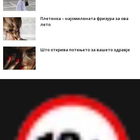
Плетенка – најомилената фризура за ова
лето
Што открива потењето за вашето здравје