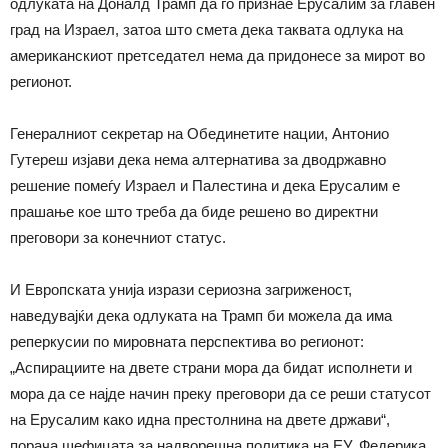
одлуката на Доналд Трамп да го признае Ерусалим за главен
град на Израел, затоа што смета дека таквата одлука на
американскиот претседател нема да придонесе за мирот во
регионот.
Генералниот секретар на Обединетите нации, Антонио
Гутереш изјави дека нема алтернатива за дводржавно
решение помеѓу Израел и Палестина и дека Ерусалим е
прашање кое што треба да биде решено во директни
преговори за конечниот статус.
И Европската унија изрази сериозна загриженост,
наведувајќи дека одлуката на Трамп би можела да има
реперкусии по мировната перспектива во регионот:
„Аспирациите на двете страни мора да бидат исполнети и
мора да се најде начин преку преговори да се реши статусот
на Ерусалим како идна престолнина на двете држави“,
порача шефицата за надворешна политика на ЕУ, Федерика