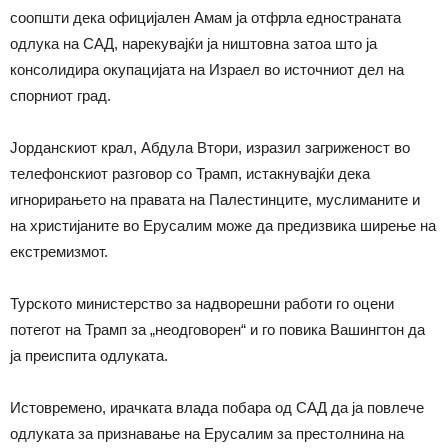
соопшти дека официјален Амам ја отфрла едностраната
одлука на САД, нарекувајќи ја ништовна затоа што ја
консолидира окупацијата на Израел во источниот дел на
спорниот град.
Јорданскиот крал, Абдула Втори, изразил загриженост во
телефонскиот разговор со Трамп, истакнувајќи дека
игнорирањето на правата на Палестинците, муслиманите и
на христијаните во Ерусалим може да предизвика ширење на
екстремизмот.
Турското министерство за надворешни работи го оцени
потегот на Трамп за „неодговорен“ и го повика Вашингтон да
ја преиспита одлуката.
Истовремено, ирачката влада побара од САД да ја повлече
одлуката за признавање на Ерусалим за престолнина на