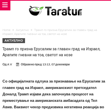
Home
Актуелно
Трамп го призна Ерусалим за главен град на
Израел, Арапите гневни на тоа, светот на нозе
АКТУЕЛНО
Трамп го призна Ерусалим за главен град на Израел,
Арапите гневни на тоа, светот на нозе
Од
A V
Објавено пред
13:13, 07 декември
Со официјалната одлука за признавање на Ерусалим за
главен град на Израел, американскиот претседател
Доналд Трамп изјави дека започнува процесот на
преместување на американската амбасадата од Тел
Авив. Ваквиот чекор предизвика негативна реакција во