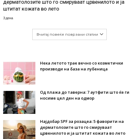
дерматолозите што го смируваат црвенилото и ја
штитат кожата во лето
3 дена
Вчитај повеќе поврзани статии
Нека летото трае вечно со козметички
производи на база на лубеница
Од плажа до таверна: 7 аутфити што ќе ги
носиме цел ден на одмор
Најдобар SPF за розацеа: 5 фаворити на
дерматолозите што го смируваат
црвенилото и ја штитат кожата во лето