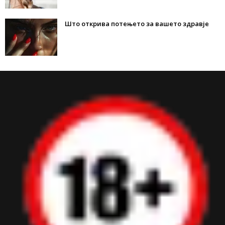
Што открива потењето за вашето здравје