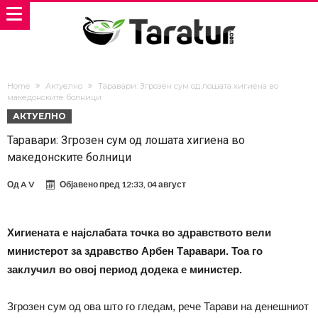
Home
Актуелно
Таравари: Згрoзен сум од лошата хигиена во
македонските болници
АКТУЕЛНО
Таравари: Згрoзен сум од лошата хигиена во
македонските болници
Од
A V
Објавено пред
12:33, 04 август
Хигиената е најслабата точка во здравството вели
министерот за здравство Арбен Таравари. Тоа го
заклучил во овој период додека е министер.
Згрозен сум од ова што го гледам, рече Тарави на денешниот