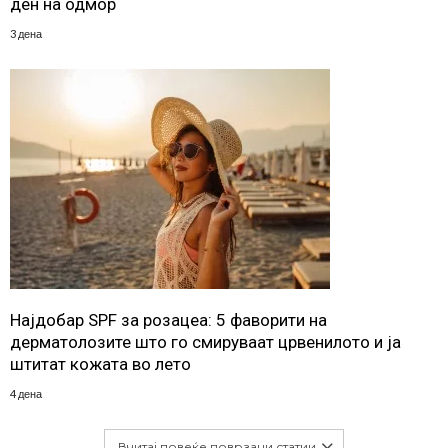
ден на одмор
3 дена
Најдобар SPF за розацеа: 5 фаворити на
дерматолозите што го смируваат црвенилото и ја
штитат кожата во лето
4 дена
Вчитај повеќе поврзани статии