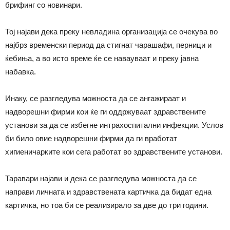
брифинг со новинари.
Тој најави дека преку невладина организација се очекува во
најбрз временски период да стигнат чарашафи, перници и
ќебиња, а во исто време ќе се навауваат и преку јавна
набавка.
Инаку, се разгледува можноста да се ангажираат и
надворешни фирми кои ќе ги оддржуваат здравствените
установи за да се избегне интрахоспитални инфекции. Услов
би било овие надворешни фирми да ги вработат
хигиеничарките кои сега работат во здравствените установи.
Таравари најави и дека се разгледува можноста да се
направи личната и здравствената картичка да бидат една
картичка, но тоа би се реализирало за две до три години.