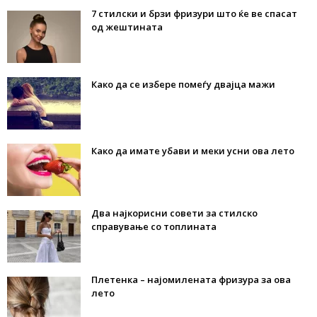
7 стилски и брзи фризури што ќе ве спасат
од жештината
Како да се избере помеѓу двајца мажи
Како да имате убави и меки усни ова лето
Два најкорисни совети за стилско
справување со топлината
Плетенка – најомилената фризура за ова
лето