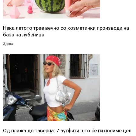
Нека летото трае вечно со козметички производи на
база на лубеница
3 дена
Од плажа до таверна: 7 аутфити што ќе ги носиме цел