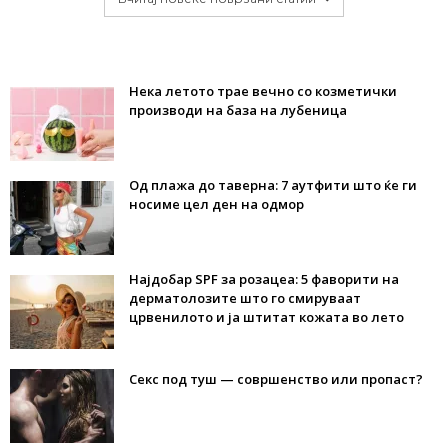
Нека летото трае вечно со козметички
производи на база на лубеница
Од плажа до таверна: 7 аутфити што ќе ги
носиме цел ден на одмор
Најдобар SPF за розацеа: 5 фаворити на
дерматолозите што го смируваат
црвенилото и ја штитат кожата во лето
Секс под туш — совршенство или пропаст?