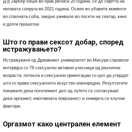
Д-р Јарбер беше во брак речиси 20 години, сè до смртта на
неговата сопруга во 2021 година. Освен во убавите моменти
во спалната соба, заедно уживале во посети на театар, кино
и долги прошетки.
Што го прави сексот добар, според
истражувањето?
Истражувачи од Државниот универзитет во Мисури спровеле
интервјуа со 78 сексуално активни учесници од различни
возрасти, потекла и сексуални ориентации со цел да утврдат
што го прави сексуалното искуство извонредно. Резултатите
покажале дека поголемиот дел од луѓето се согласуваат
дека оргазмот, емотивната поврзаност и хемијата се клучни
фактори.
Оргазмот како централен елемент