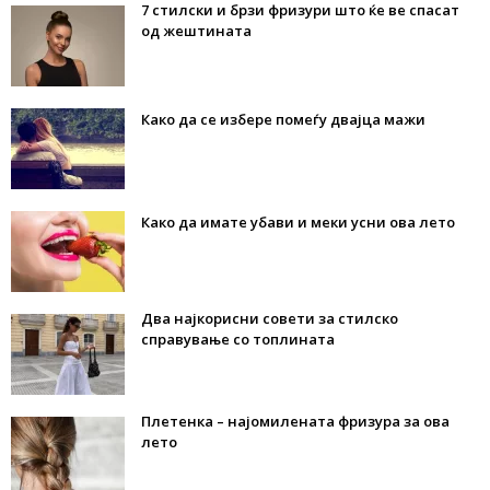
7 стилски и брзи фризури што ќе ве спасат
од жештината
Како да се избере помеѓу двајца мажи
Како да имате убави и меки усни ова лето
Два најкорисни совети за стилско
справување со топлината
Плетенка – најомилената фризура за ова
лето