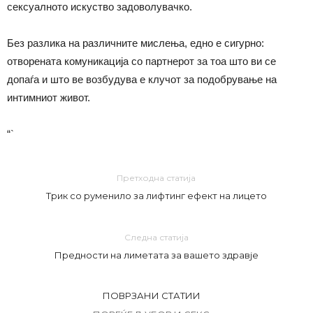
сексуалното искуство задоволувачко.
Без разлика на различните мислења, едно е сигурно:
отворената комуникација со партнерот за тоа што ви се
допаѓа и што ве возбудува е клучот за подобрување на
интимниот живот.
“`
Претходна статија
Трик со руменило за лифтинг ефект на лицето
Следна статија
Предности на лиметата за вашето здравје
ПОВРЗАНИ СТАТИИ