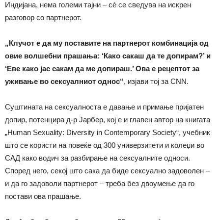
Индијана, нема големи тајни – сè се сведува на искрен
разговор со партнерот.
„Клучот е да му поставите на партнерот комбинација од
овие волшебни прашања: ‘Како сакаш да те допирам?’ и
‘Еве како јас сакам да ме допираш.’ Ова е рецептот за
уживање во сексуалниот однос“
, изјави тој за CNN.
Суштината на сексуалноста е давање и примање пријатен
допир, потенцира д-р Јарбер, кој е и главен автор на книгата
„Human Sexuality: Diversity in Contemporary Society“, учебник
што се користи на повеќе од 300 универзитети и колеџи во
САД како водич за разбирање на сексуалните односи.
Според него, секој што сака да биде сексуално задоволен –
и да го задоволи партнерот – треба без двоумење да го
постави ова прашање.