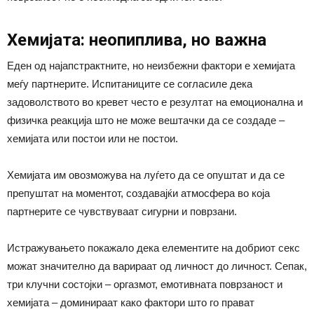
Хемијата: неопиплива, но важна
Еден од најапстрактните, но неизбежни фактори е хемијата
меѓу партнерите. Испитаниците се согласиле дека
задоволството во кревет често е резултат на емоционална и
физичка реакција што не може вештачки да се создаде –
хемијата или постои или не постои.
Хемијата им овозможува на луѓето да се опуштат и да се
препуштат на моментот, создавајќи атмосфера во која
партнерите се чувствуваат сигурни и поврзани.
Истражувањето покажало дека елементите на добриот секс
можат значително да варираат од личност до личност. Сепак,
три клучни состојки – оргазмот, емотивната поврзаност и
хемијата – доминираат како фактори што го прават