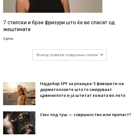
7 стилски и брзи фризури што ќе ве спасат од
жештината
6 дена
Вчитај повеќе поврзани статии
Најдобар SPF за розацеа: 5 фаворити на
дерматолозите што го смируваат
црвенилото и ја штитат кожата во лето
Секс под туш — совршенство или пропаст?