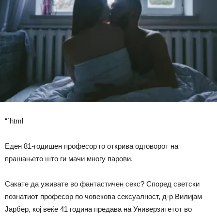
“`html
Еден 81-годишен професор го открива одговорот на
прашањето што ги мачи многу парови.
Сакате да уживате во фантастичен секс? Според светски
познатиот професор по човекова сексуалност, д-р Вилијам
Јарбер, кој веќе 41 година предава на Универзитетот во