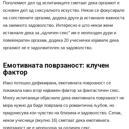
Поголемиот дел од испитаниците сметаат дека оргазмот е
основен дел од сексуалното искуство. Некои се фокусирале
на сопствените оргазми, додека други ја истакнале важноста
на заемното задоволство. Интересно е што некои жени
истакнале дека за „одличен секс“ им е неопходен дури и
повеќекратен оргазам, додека 20 учеснички изјавиле дека
оргазмот не е задолжителен за задоволство.
Емотивната поврзаност: клучен
фактор
Иако потешко дефинирана, емотивната поврзаност се
покажала како втор најважен фактор за фантастичен секс.
Многу испитаници објасниле дека емотивната поврзаност не
мора нужно да биде поврзана со романтична љубов, но
придонесува кон чувство на близина и задоволство. Сепак,
некои учесници (вкупно 16) сметаат дека емотивната
поврзаност не е неопходна за одличен секс.