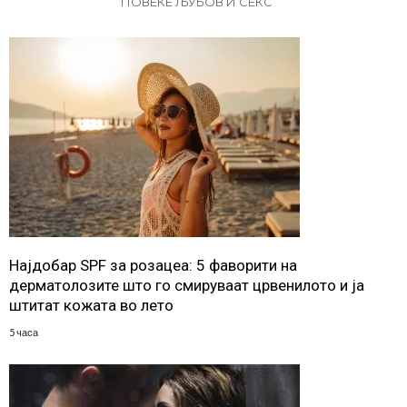
ПОВЕЌЕ ЉУБОВ И СЕКС
Најдобар SPF за розацеа: 5 фаворити на
дерматолозите што го смируваат црвенилото и ја
штитат кожата во лето
5 часа