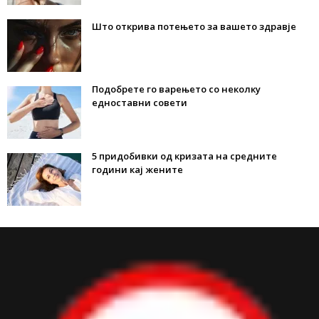
Што открива потењето за вашето здравје
Подобрете го варењето со неколку
едноставни совети
5 придобивки од кризата на средните
години кај жените