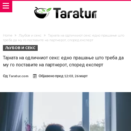
Home
Љубов и секс
Тајната на одличниот секс: едно прашање што
треба да му го поставите на партнерот, според експерт
ЉУБОВ И СЕКС
Тајната на одличниот секс: едно прашање што треба да
му го поставите на партнерот, според експерт
Од
Taratur.com
Објавено пред
12:03, 26 март