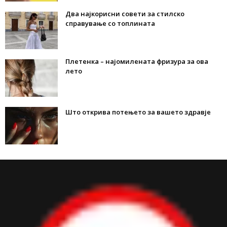
Два најкорисни совети за стилско
справување со топлината
Плетенка – најомилената фризура за ова
лето
Што открива потењето за вашето здравје