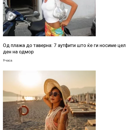
Од плажа до таверна: 7 аутфити што ќе ги носиме цел
ден на одмор
9 часа