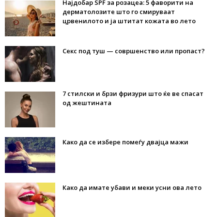
Најдобар SPF за розацеа: 5 фаворити на
дерматолозите што го смируваат
црвенилото и ја штитат кожата во лето
Секс под туш — совршенство или пропаст?
7 стилски и брзи фризури што ќе ве спасат
од жештината
Како да се избере помеѓу двајца мажи
Како да имате убави и меки усни ова лето