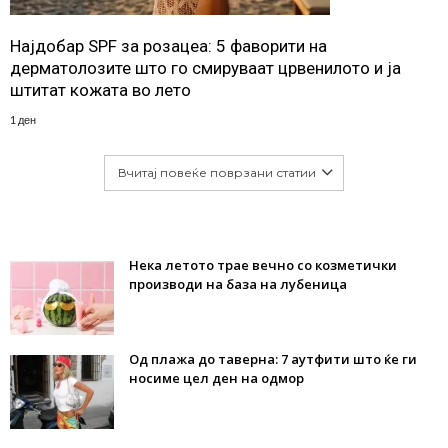
Најдобар SPF за розацеа: 5 фаворити на
дерматолозите што го смируваат црвенилото и ја
штитат кожата во лето
1 ден
Вчитај повеќе поврзани статии
Нека летото трае вечно со козметички
производи на база на лубеница
Од плажа до таверна: 7 аутфити што ќе ги
носиме цел ден на одмор