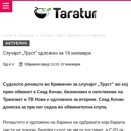
Home
Актуелно
Случајот „Труст“ одложен за 14 ноември
АКТУЕЛНО
Случајот „Труст“ одложен за 14 ноември
Од
A V
Објавено пред
13:35, 07 ноември
Судското рочиште во Кривичен за случајот „Труст“ во кој
прво обвинет е Сеад Кочан, бизнисмен и сопственик на
Трансмет и ТВ Нова е одложено за вторник. Сеад Кочан
денеска за прв пат седна во обвинителна клупа.
Рочиштето е одложено на барање на одбраната која барала
листа на докази, бидејќи судот не им ги доставил, а СЈО ги