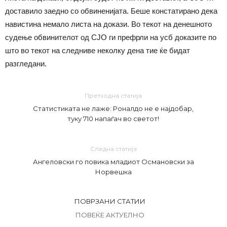
доставило заедно со обвиненијата. Беше констатирано дека
навистина немало листа на докази. Во текот на денешното
судење обвинителот од СЈО ги префрли на усб доказите по
што во текот на следниве неколку дена тие ќе бидат
разгледани.
Претходна статија
Статистиката не лаже: Роналдо не е најдобар,
туку 710 напаѓач во светот!
Следна статија
Ангеловски го повика младиот Османовски за
Норвешка
ПОВРЗАНИ СТАТИИ
ПОВЕЌЕ АКТУЕЛНО