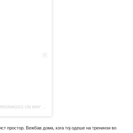
ORGINAGIO)
ON
MAY 29, 2020 AT 3:39AM PDT
ст простор. Вежбав дома, кога тој одеше на тренинзи во