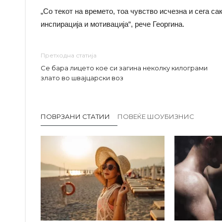
„Со текот на времето, тоа чувство исчезна и сега са
инспирација и мотивација“, рече Георгина.
Претходна статија
Се бара лицето кое си загина неколку килограми
злато во швајцарски воз
ПОВРЗАНИ СТАТИИ
ПОВЕЌЕ ШОУБИЗНИС