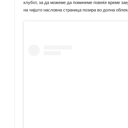
клубот, за да можеме да поминеме повеќе време заед
на чијшто насловна страница позира во долна облек