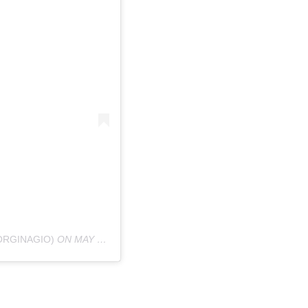
ORGINAGIO)
ON
MAY 26, 2020 AT 9:10AM PDT