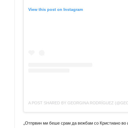
View this post on Instagram
A POST SHARED BY GEORGINA RODRÍGUEZ (@GE
„Отпрвин ми беше срам да вежбам со Кристиано во и