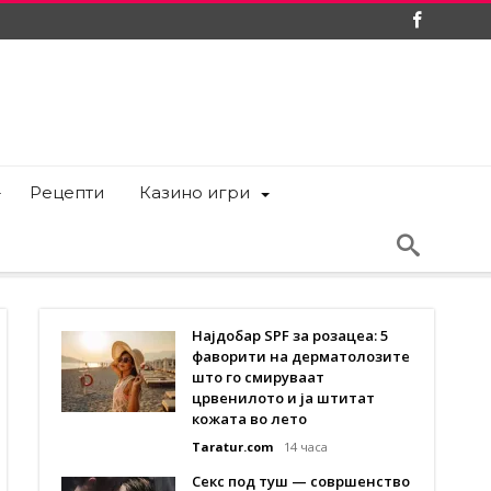
Рецепти
Казино игри
Најдобар SPF за розацеа: 5
фаворити на дерматолозите
што го смируваат
црвенилото и ја штитат
кожата во лето
Taratur.com
14 часа
Секс под туш — совршенство