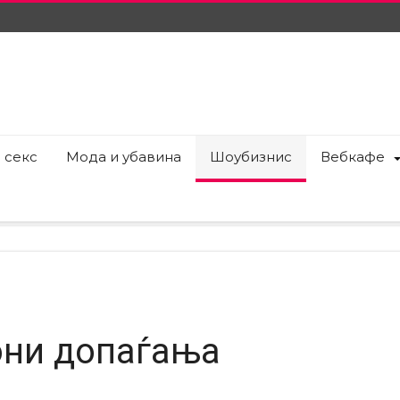
 секс
Мода и убавина
Шоубизнис
Вебкафе
они допаѓања