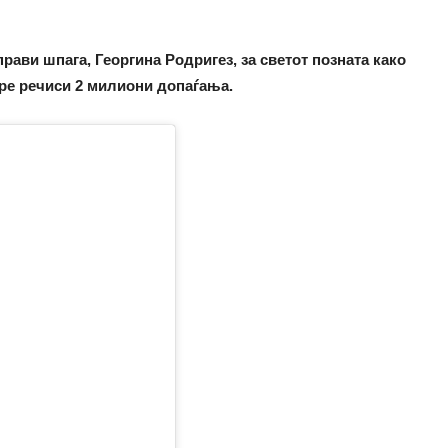
прави шпага, Георгина Родригез, за светот позната како
ере речиси 2 милиони допаѓања.