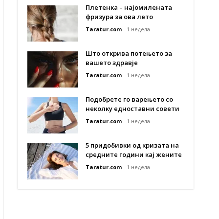
Плетенка – најомилената
фризура за ова лето
Taratur.com
1 недела
Што открива потењето за
вашето здравје
Taratur.com
1 недела
Подобрете го варењето со
неколку едноставни совети
Taratur.com
1 недела
5 придобивки од кризата на
средните години кај жените
Taratur.com
1 недела