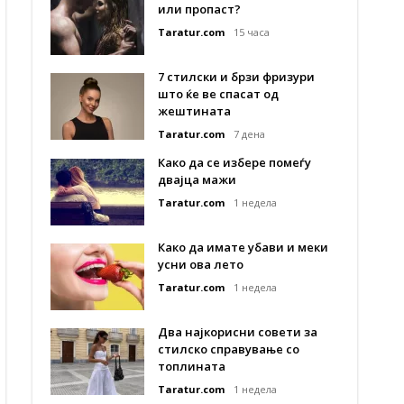
или пропаст?
Taratur.com
15 часа
7 стилски и брзи фризури
што ќе ве спасат од
жештината
Taratur.com
7 дена
Како да се избере помеѓу
двајца мажи
Taratur.com
1 недела
Како да имате убави и меки
усни ова лето
Taratur.com
1 недела
Два најкорисни совети за
стилско справување со
топлината
Taratur.com
1 недела