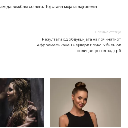
кам да вежбам со него. Тој стана мојата најголема
Следна статија
Резултати од обдукцијата на починатиот
Афроамериканец Рејшард Брукс: Убиен од
полицаецот од зад грб