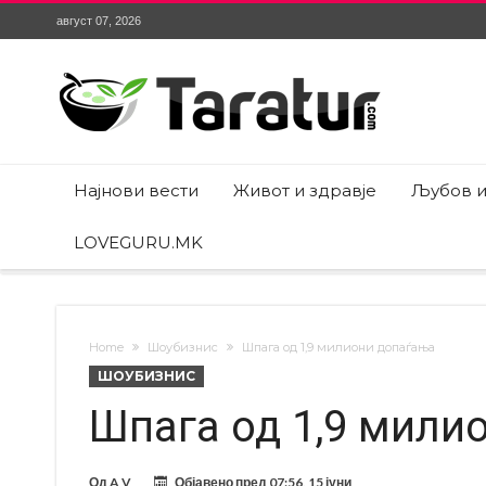
август 07, 2026
Најнови вести
Живот и здравје
Љубов и
LOVEGURU.MK
Home
Шоубизнис
Шпага од 1,9 милиони допаѓања
ШОУБИЗНИС
Шпага од 1,9 мили
Од
A V
Објавено пред
07:56, 15 јуни