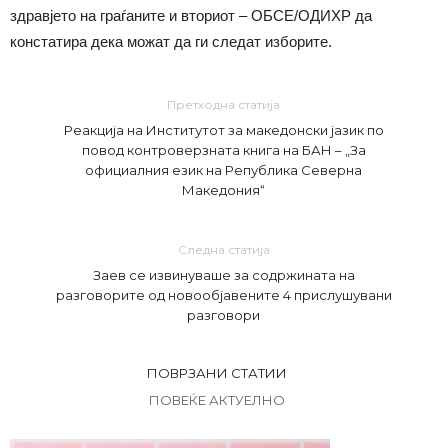
здравјето на граѓаните и вториот – ОБСЕ/ОДИХР да
констатира дека можат да ги следат изборите.
Претходна статија
Реакција на Институтот за македонски јазик по
повод контроверзната книга на БАН – „За
официалния език на Република Северна
Македония“
Следна статија
Заев се извинуваше за содржината на
разговорите од новообјавените 4 прислушувани
разговори
ПОВРЗАНИ СТАТИИ
ПОВЕЌЕ АКТУЕЛНО