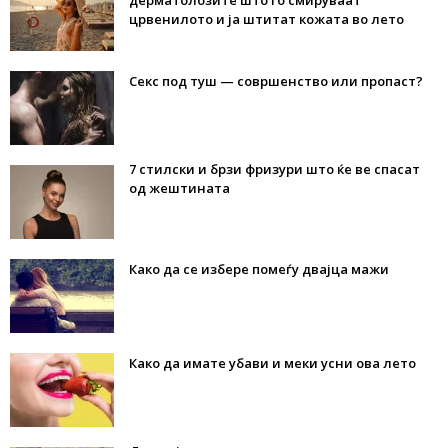
дерматолозите што го смируваат
црвенилото и ја штитат кожата во лето
Секс под туш — совршенство или пропаст?
7 стилски и брзи фризури што ќе ве спасат
од жештината
Како да се избере помеѓу двајца мажи
Како да имате убави и меки усни ова лето