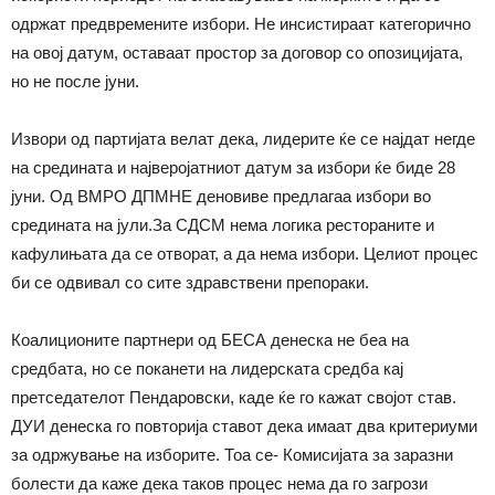
одржат предвремените избори. Не инсистираат категорично
на овој датум, оставаат простор за договор со опозицијата,
но не после јуни.
Извори од партијата велат дека, лидерите ќе се најдат негде
на средината и најверојатниот датум за избори ќе биде 28
јуни. Од ВМРО ДПМНЕ деновиве предлагаа избори во
средината на јули.За СДСМ нема логика рестораните и
кафулињата да се отворат, а да нема избори. Целиот процес
би се одвивал со сите здравствени препораки.
Коалиционите партнери од БЕСА денеска не беа на
средбата, но се поканети на лидерската средба кај
претседателот Пендаровски, каде ќе го кажат својот став.
ДУИ денеска го повторија ставот дека имаат два критериуми
за одржување на изборите. Тоа се- Комисијата за заразни
болести да каже дека таков процес нема да го загрози