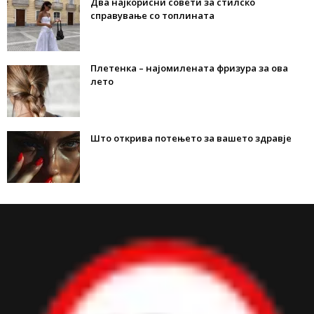
Два најкорисни совети за стилско
справување со топлината
Плетенка – најомилената фризура за ова
лето
Што открива потењето за вашето здравје