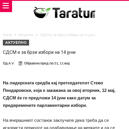
Home
Актуелно
СДСМ е за брзи избори на 14 јуни
АКТУЕЛНО
СДСМ е за брзи избори на 14 јуни
Од
A V
Објавено пред
06:51, 11 мај
На лидерската средба кај претседателот Стево
Пендаровски, која е закажана за овој вторник, 12 мај,
СДСМ ќе го предложи 14 јуни како датум за
предвремените парламентарни избори.
На вчерашниот состанок заклучиле дека треба да се
искористи периодот на олабавување на мерките и да се