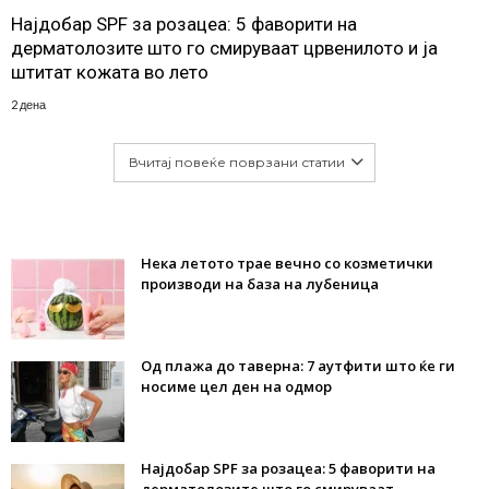
Најдобар SPF за розацеа: 5 фаворити на
дерматолозите што го смируваат црвенилото и ја
штитат кожата во лето
2 дена
Вчитај повеќе поврзани статии
Нека летото трае вечно со козметички
производи на база на лубеница
Од плажа до таверна: 7 аутфити што ќе ги
носиме цел ден на одмор
Најдобар SPF за розацеа: 5 фаворити на