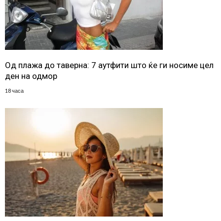
Од плажа до таверна: 7 аутфити што ќе ги носиме цел
ден на одмор
18 часа