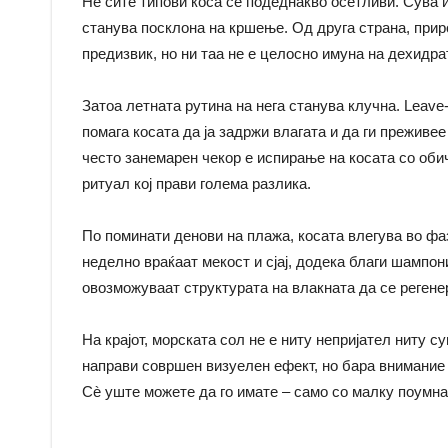
Не сите типови коса се подеднакво осетливи. Сува и 
станува посклона на кршење. Од друга страна, прир
предизвик, но ни таа не е целосно имуна на дехидра
Затоа летната рутина на нега станува клучна. Leave
помага косата да ја задржи влагата и да ги преживе
често занемарен чекор е испирање на косата со оби
ритуал кој прави голема разлика.
По поминати денови на плажа, косата влегува во ф
неделно враќаат мекост и сјај, додека благи шампон
овозможуваат структурата на влакната да се регене
На крајот, морската сол не е ниту непријател ниту с
направи совршен визуелен ефект, но бара внимание и 
Сè уште можете да го имате – само со малку поумна