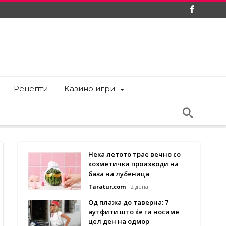
Рецепти
Казино игри
Нека летото трае вечно со
козметички производи на
база на лубеница
Taratur.com
2 дена
Од плажа до таверна: 7
аутфити што ќе ги носиме
цел ден на одмор