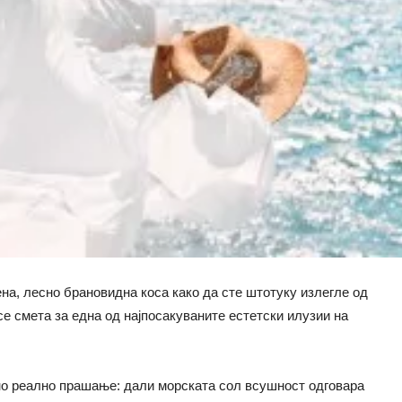
ена, лесно брановидна коса како да сте штотуку излегле од
се смета за една од најпосакуваните естетски илузии на
чно реално прашање: дали морската сол всушност одговара