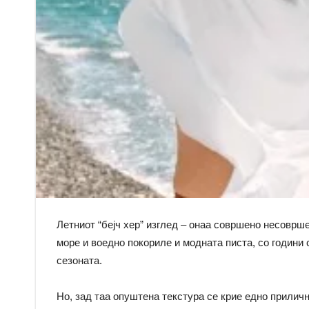
Летниот “бејч хер” изглед – онаа совршено несоврш
море и воедно покориле и модната писта, со години 
сезоната.
Но, зад таа опуштена текстура се крие едно прили