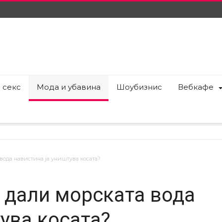
 секс
Мода и убавина
Шоубизнис
Вебкафе
вода навистина ја уништува косата?
: дали морската вода
ува косата?