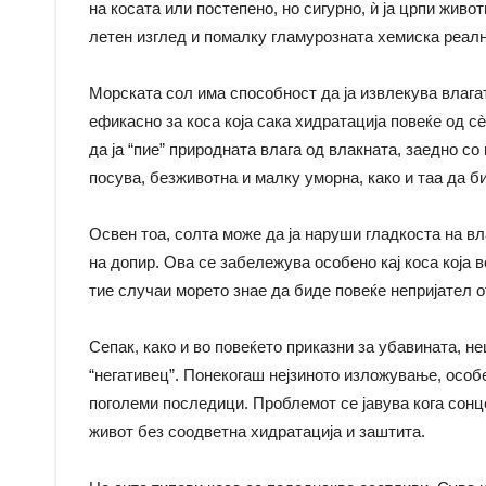
на косата или постепено, но сигурно, ѝ ја црпи жив
летен изглед и помалку гламурозната хемиска реалн
Морската сол има способност да ја извлекува влага
ефикасно за коса која сака хидратација повеќе од с
да ја “пие” природната влага од влакната, заедно со
посува, безживотна и малку уморна, како и таа да би
Освен тоа, солта може да ја наруши гладкоста на вла
на допир. Ова се забележува особено кај коса која 
тие случаи морето знае да биде повеќе непријател о
Сепак, како и во повеќето приказни за убавината, н
“негативец”. Понекогаш нејзиното изложување, особ
поголеми последици. Проблемот се јавува кога сонце
живот без соодветна хидратација и заштита.