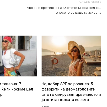
Следна статија
Ако ви е претешко на 35 степени, ова веднаш
внесете во вашата исхрана
 таверна: 7
Најдобар SPF за розацеа: 5
 ќе ги носиме цел
фаворити на дерматолозите
ор
што го смируваат црвенилото и
ја штитат кожата во лето
3 дена