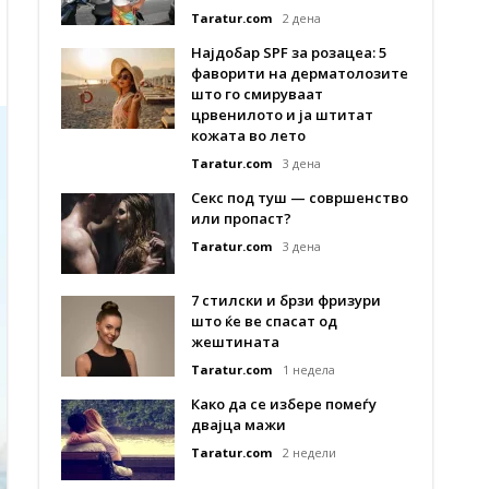
Taratur.com
2 дена
Најдобар SPF за розацеа: 5
фаворити на дерматолозите
што го смируваат
црвенилото и ја штитат
кожата во лето
Taratur.com
3 дена
Секс под туш — совршенство
или пропаст?
Taratur.com
3 дена
7 стилски и брзи фризури
што ќе ве спасат од
жештината
Taratur.com
1 недела
Како да се избере помеѓу
двајца мажи
Taratur.com
2 недели