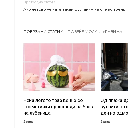
Претходна статија
Ако летово немате вакви фустани – не сте во тренд
ПОВРЗАНИ СТАТИИ
ПОВЕЌЕ МОДА И УБАВИНА
Нека летото трае вечно со
Од плажа до
козметички производи на база
аутфити што
на лубеница
ден на одм
2 дена
2 дена