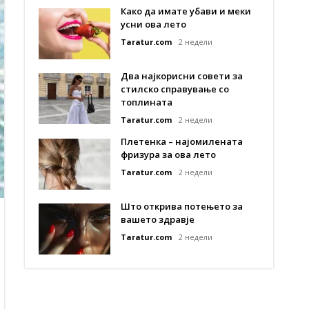
Како да имате убави и меки
усни ова лето
Taratur.com
2 недели
Два најкорисни совети за
стилско справување со
топлината
Taratur.com
2 недели
Плетенка – најомилената
фризура за ова лето
Taratur.com
2 недели
Што открива потењето за
вашето здравје
Taratur.com
2 недели