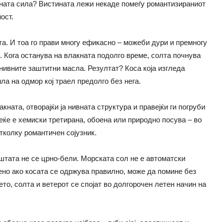
отната сила? Вистината лежи некаде помеѓу романтизираниот
ост.
та. И тоа го прави многу ефикасно – можеби дури и премногу
è. Кога останува на влакната подолго време, солта почнува
 нивните заштитни масла. Резултат? Коса која изгледа
ла на одмор кој траел предолго без нега.
кната, отворајќи ја нивната структура и правејќи ги погруби
веќе е хемиски третирана, обоена или природно посува – во
тколку романтичен сојузник.
ештата не се црно-бели. Морската сол не е автоматски
ено ако косата се одржува правилно, може да помине без
то, солта и ветерот се спојат во долгорочен летен начин на