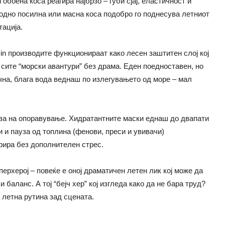
обоена коса реагира најбрзо – губи сјај, еластичност и
одно посилна или масна коса подобро го поднесува летниот
тација.
-in производите функционираат како лесен заштитен слој кој
е сите “морски авантури” без драма. Еден поедноставен, но
чна, блага вода веднаш по излегувањето од море – мал
аза на опоравување. Хидратантните маски еднаш до двапати
и и пауза од топлина (фенови, преси и увивачи)
рира без дополнителен стрес.
уперхерој – повеќе е оној драматичен летен лик кој може да
баланс. А тој “бејч хер” кој изгледа како да не бара труд?
 летна рутина зад сцената.