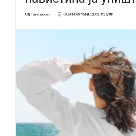
Од
Taratur.com
Објавено пред
12:03, 01 јули