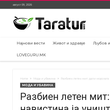
август 09, 2026
Најнови вести
Живот и здравје
Љубов и
LOVEGURU.MK
Home
Мода и убавина
Разбиен летен мит: дали морската 
МОДА И УБАВИНА
Разбиен летен мит
навистина ја уништ