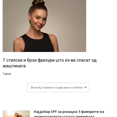
7 стилски и брзи фризури што ќе ве спасат од
жештината
7 дена
Вчитај повеќе поврзани статии
Најдобар SPF за розацеа: 5 фаворити на
дерматолозите што го смируваат