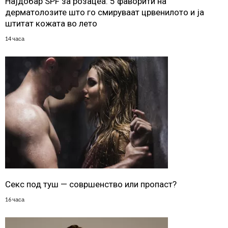
Најдобар SPF за розацеа: 5 фаворити на
дерматолозите што го смируваат црвенилото и ја
штитат кожата во лето
14 часа
Секс под туш — совршенство или пропаст?
16 часа