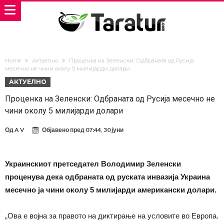
Home
Актуелно
Проценка на Зеленски: Одбраната од Русија
месечно не чини околу 5 милијарди долари
АКТУЕЛНО
Проценка на Зеленски: Одбраната од Русија месечно не
чини околу 5 милијарди долари
Од
A V
Објавено пред
07:44, 30 јуни
Украинскиот претседател Володимир Зеленски
проценува дека одбраната од руската инвазија Украина
месечно ја чини околу 5 милијарди американски долари.
„Ова е војна за правото на диктирање на условите во Европа.