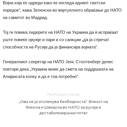
Војна која ќе одреди како ќе изгледа идниот светски
поредок“, кажа Зеленски во виртуелното обраќање до НАТО
на самитот во Мадрид.
Тој ги повика лидерите на НАТО на Украина да ѝ испраќаат
уште повеќе оружје и пари и со санкции „да ја спречат
способноста на Русија да ја финансира војната“.
Генералниот секретар на НАТО Јенс Столтенберг денес
повтори дека „Украина може да смета на поддршката на
Алијансата колку и да е тоа потребно“.
Претходна статија
„Ова не ја зголемува безбедноста“: Влезот на
Финска и Шведска во НАТО за русија е
дестабилизирачки потег