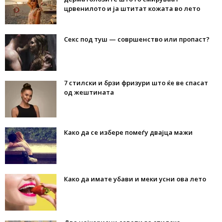
црвенилото и ја штитат кожата во лето
Секс под туш — совршенство или пропаст?
7 стилски и брзи фризури што ќе ве спасат
од жештината
Како да се избере помеѓу двајца мажи
Како да имате убави и меки усни ова лето