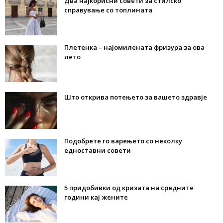
Два најкорисни совети за стилско
справување со топлината
Плетенка – најомилената фризура за ова
лето
Што открива потењето за вашето здравје
Подобрете го варењето со неколку
едноставни совети
5 придобивки од кризата на средните
години кај жените