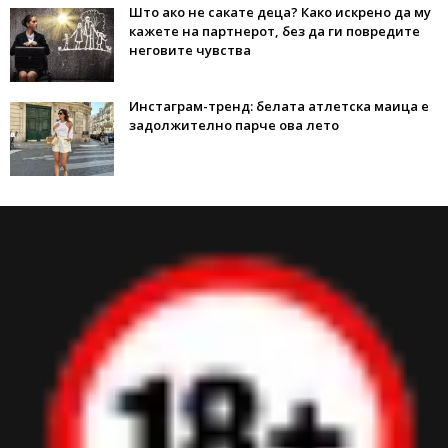
Што ако не сакате деца? Како искрено да му
кажете на партнерот, без да ги повредите
неговите чувства
Инстаграм-тренд: белата атлетска маица е
задолжително парче ова лето