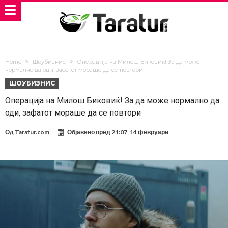
Home
Шоубизнис
Оперaција на Милош Биковиќ! За да може
нормално да оди, зафатот мораше да се повтори
ШОУБИЗНИС
Оперaција на Милош Биковиќ! За да може нормално да
оди, зафатот мораше да се повтори
Од
Taratur.com
Објавено пред
21:07, 14 февруари