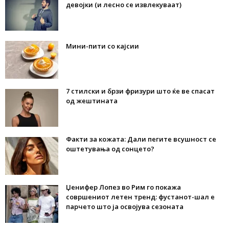
девојки (и лесно се извлекуваат)
Мини-пити со кајсии
7 стилски и брзи фризури што ќе ве спасат
од жештината
Факти за кожата: Дали пегите всушност се
оштетувања од сонцето?
Џенифер Лопез во Рим го покажа
совршениот летен тренд: фустанот-шал е
парчето што ја освојува сезоната