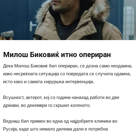
Милош Биковиќ итно опериран
Дека Милош Биковиќ бил опериран, се дозна само неодамна,
иако несреќната ситуација со повредата се случила одамна,
исто како и самата хируршка интервенција.
Всушност, актерот, кој со години наназад работи во две
држави, во декември го скршил коленото.
Веднаш бил примен во една од најдобрите клиники во
Русија, каде што немало дилема дали е потребна