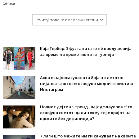
16 часа
Вчитај повеќе поврзани статии
Каја Гербер: 3 фустани што нè воодушевија
за време на промотивната турнеја
Аква е најпосакуваната боја на летото:
нијансата што ги освојува модните писти и
Инстаграм
Новиот дејтинг-тренд „вајлдфлауеринг“ го
освојува светот: дали токму тој е крајот на
врските без дефиниција?
7 лаги што мажите им ги кажуваат на своите