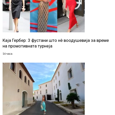
Каја Гербер: 3 фустани што нè воодушевија за време
на промотивната турнеја
16 часа