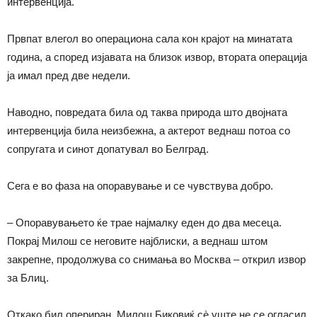
интервенција.
Првпат влегол во операциона сала кон крајот на минатата
година, а според изјавата на близок извор, втората операција
ја имал пред две недели.
Наводно, повредата била од таква природа што двојната
интервенција била неизбежна, а актерот веднаш потоа со
сопругата и синот допатувал во Белград.
Сега е во фаза на опоравување и се чувствува добро.
– Опоравувањето ќе трае најмалку еден до два месеца.
Покрај Милош се неговите најблиски, а веднаш штом
закрепне, продолжува со снимања во Москва – открил извор
за Блиц.
Откако бил опериран, Милош Биковиќ сè уште не се огласил.