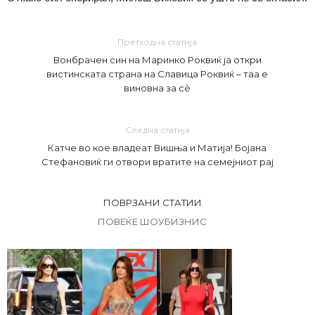
Претходна статија
Вонбрачен син на Маринко Роквиќ ја откри
вистинската страна на Славица Роквиќ – таа е
виновна за сè
Следна статија
Катче во кое владеат Вишња и Матија! Бојана
Стефановиќ ги отвори вратите на семејниот рај
ПОВРЗАНИ СТАТИИ
ПОВЕЌЕ ШОУБИЗНИС