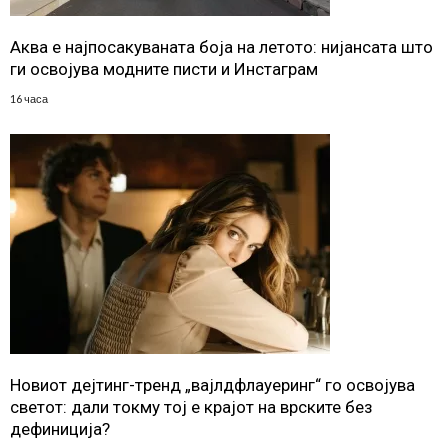
Аква е најпосакуваната боја на летото: нијансата што
ги освојува модните писти и Инстаграм
16 часа
Новиот дејтинг-тренд „вајлдфлауеринг“ го освојува
светот: дали токму тој е крајот на врските без
дефиниција?