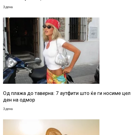
3 дена
Од плажа до таверна: 7 аутфити што ќе ги носиме цел
ден на одмор
3 дена