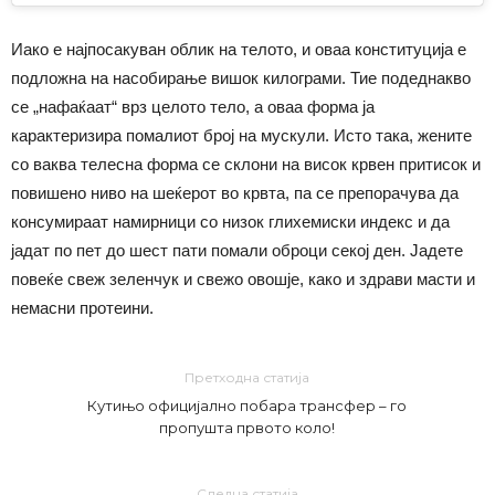
Иако е најпосакуван облик на телото, и оваа конституција е
подложна на насобирање вишок килограми. Тие подеднакво
се „нафаќаат“ врз целото тело, а оваа форма ја
карактеризира помалиот број на мускули. Исто така, жените
со ваква телесна форма се склони на висок крвен притисок и
повишено ниво на шеќерот во крвта, па се препорачува да
консумираат намирници со низок глихемиски индекс и да
јадат по пет до шест пати помали оброци секој ден. Јадете
повеќе свеж зеленчук и свежо овошје, како и здрави масти и
немасни протеини.
Претходна статија
Кутињо официјално побара трансфер – го
пропушта првото коло!
Следна статија