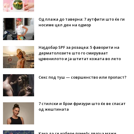
Од плажа до таверна: 7 аутфити што ќе ги
носиме цел ден на одмор
Најдобар SPF за розацеа: 5 фаворити на
дерматолозите што го смируваат
црвенилото и ја штитат кожата во лето
Секс под туш — совршенство или пропаст?
7 стилски и брзи фризури што ќе ве спасат
од жештината
Како да се избере помеѓу двајца мажи