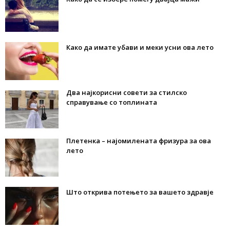
Како да имате убави и меки усни ова лето
Два најкорисни совети за стилско
справување со топлината
Плетенка – најомилената фризура за ова
лето
Што открива потењето за вашето здравје