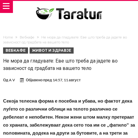
Home
Вебкафе
Не мора да гладувате: Еве што треба да јадете во
зависност од градбата на вашето тело
ВЕБКАФЕ
ЖИВОТ И ЗДРАВЈЕ
Не мора да гладувате: Еве што треба да јадете во
зависност од градбата на вашето тело
Од
A V
Објавено пред
14:57, 11 август
Секоја телесна форма е посебна и убава, но фактот дека
луѓето со различни облици на телото различно се
дебелеат е непобитен. Некои жени штом малку претераат
со храната, забележуваат дека сето тоа им се „фатило“ за
половината, додека на други за бутовите, а на трети за