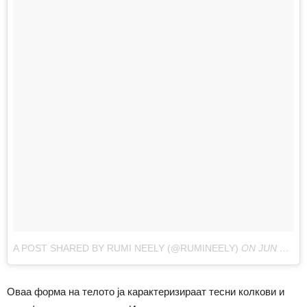
A POST SHARED BY RUMI NEELY (@RUMINEELY)
ON
JUN 3, 2017 AT 6:11PM PDT
Оваа форма на телото ја карактеризираат тесни колкови и