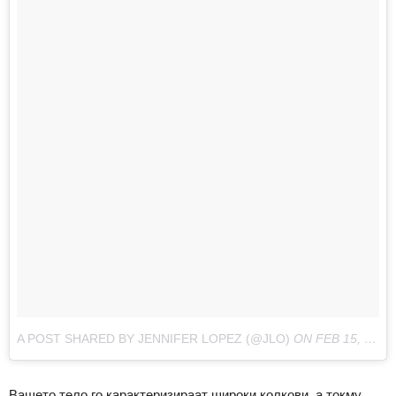
A POST SHARED BY JENNIFER LOPEZ (@JLO)
ON
FEB 15, 2017 AT 12:52PM PST
Вашето тело го карактеризираат широки колкови, а токму