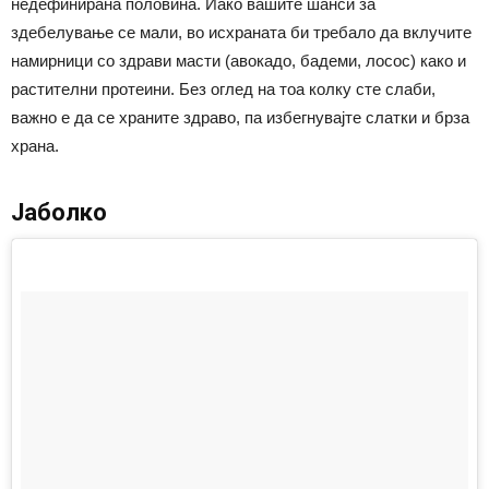
недефинирана половина. Иако вашите шанси за
здебелување се мали, во исхраната би требало да вклучите
намирници со здрави масти (авокадо, бадеми, лосос) како и
растителни протеини. Без оглед на тоа колку сте слаби,
важно е да се храните здраво, па избегнувајте слатки и брза
храна.
Јаболко