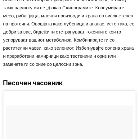
таму најмногу ви се „фаќаат“ килограмите. Консумирајте
месо, риба, јајца, млечни производи и храна со висок степен
на протеини. Овошјата како лубеница и ананас, исто така, се
добри за вас, бидејќи ги отстрануваат токсините кои го
успоруваат вашиот метаболиза. Комбинирајте ги со
растителни чаеви, како зелениот. Избегнувајте солена храна
и преработени намирници како тестенини и ориз или
заменете ги со оние со целосни зрна.
Песочен часовник