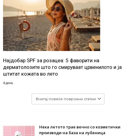
Најдобар SPF за розацеа: 5 фаворити на
дерматолозите што го смируваат црвенилото и ја
штитат кожата во лето
4 дена
Вчитај повеќе поврзани статии
Нека летото трае вечно со козметички
производи на база на лубеница