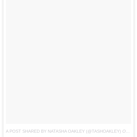
A POST SHARED BY NATASHA OAKLEY (@TASHOAKLEY)
ON
JUL