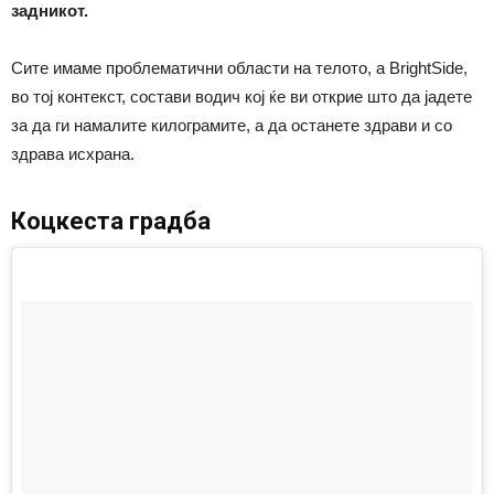
задникот.
Сите имаме проблематични области на телото, а BrightSide,
во тој контекст, состави водич кој ќе ви открие што да јадете
за да ги намалите килограмите, а да останете здрави и со
здрава исхрана.
Коцкеста градба