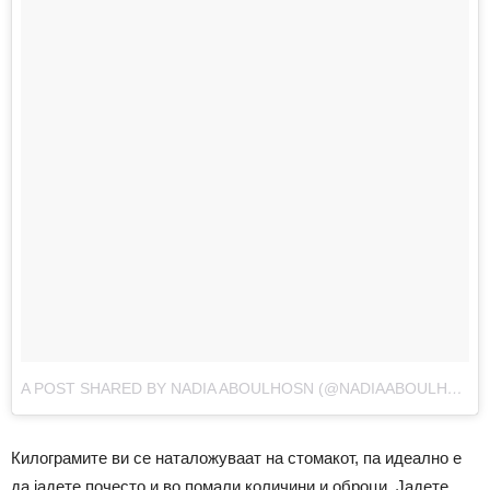
A POST SHARED BY NADIA ABOULHOSN (@NADIAABOULHOSN)
Килограмите ви се наталожуваат на стомакот, па идеално е
да јадете почесто и во помали количини и оброци. Јадете