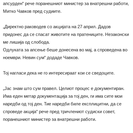
апсурден“ рече поранешниот министер за внатрешни работи,
Митко Чавков пред судиите.
„Директно раководев со акцијата на 27 април. Дадов
придонес да се спасат животите на пратениците. Незаконски
ме лишија од слобода.
Одлуката за апсење беше донесена во мај, а спроведена во
ноември. Невин сум“ додаде Чавков.
Тој нагласи дека не го интересираат кои се сведоците.
„Јас знам што сум правел. Целиот процес е документиран.
Има еден метар документација за тој ден, ги има сите мои
наредби од тој ден. Тие наредби биле експлицитни, да се
спроведе акција“ рече пред тричлениот судиски совет,
поранешниот министер за внатрешни работи.