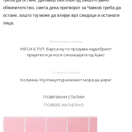
обвинителство, смета дека притворот за Чавков треба да
остане, зошто тој може да влијае врз сведоци и останати
лица.
Претходна статија
МЕСИ Е ЛУТ: Барса му го продава најдобриот
пријател и ја носи сензацијата од Ајакс
Следна статија
Колумна: Мултикултурализмот мора да умре!
ПОВРЗАНИ СТАТИИ
ПОВЕЌЕ АКТУЕЛНО