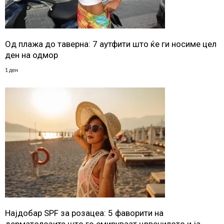
Од плажа до таверна: 7 аутфити што ќе ги носиме цел
ден на одмор
1 ден
Најдобар SPF за розацеа: 5 фаворити на