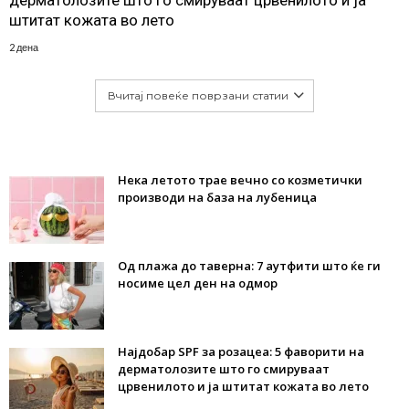
дерматолозите што го смируваат црвенилото и ја
штитат кожата во лето
2 дена
Вчитај повеќе поврзани статии
Нека летото трае вечно со козметички
производи на база на лубеница
Од плажа до таверна: 7 аутфити што ќе ги
носиме цел ден на одмор
Најдобар SPF за розацеа: 5 фаворити на
дерматолозите што го смируваат
црвенилото и ја штитат кожата во лето