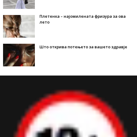
Плетенка – најомилената фризура за ова
лето
Што открива потењето за вашето здравје