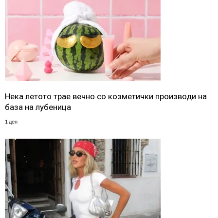
Нека летото трае вечно со козметички производи на
база на лубеница
1 ден