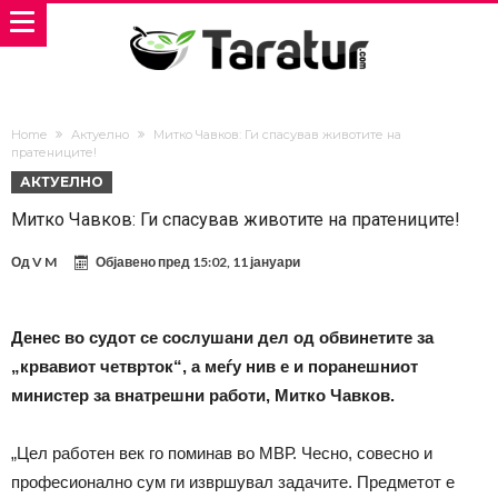
Home
Актуелно
Митко Чавков: Ги спасував животите на
пратениците!
АКТУЕЛНО
Митко Чавков: Ги спасував животите на пратениците!
Од
V M
Објавено пред
15:02, 11 јануари
Денес во судот се сослушани дел од обвинетите за
„крвавиот четврток“, а меѓу нив е и поранешниот
министер за внатрешни работи, Митко Чавков.
„Цел работен век го поминав во МВР. Чесно, совесно и
професионално сум ги извршувал задачите. Предметот е