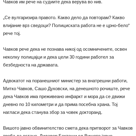
Чавков им рече на судиите дека верува во нив.
„Се вулгаризира правото. Какво дело да повторам? Какво
влијание врз сведоци? Полициската работа не е црно-бело“
рече тој.
Чавков рече дека не познава никој од осомничените, освен
неколку полицајци и дека цели 30 години работел за
безбедноста на државата.
Адвокатот на поранешниот министер за внатрешни работи,
Митко Чавков, Сашо Дуковски, на денешното рочиште, рече
дека Чавков има преживеано инфаркт и мора да се движи
дневно по 10 километри и да прима посебна храна. Тој
нагласи дека станува збор за човек докторанд.
Вишото јавно обвинителство смета дека притворот за Чавков
треба да остане. Дилавер Бектеши од Вишото јавно