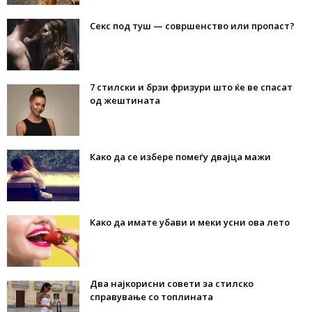
Секс под туш — совршенство или пропаст?
7 стилски и брзи фризури што ќе ве спасат
од жештината
Како да се избере помеѓу двајца мажи
Како да имате убави и меки усни ова лето
Два најкорисни совети за стилско
справување со топлината