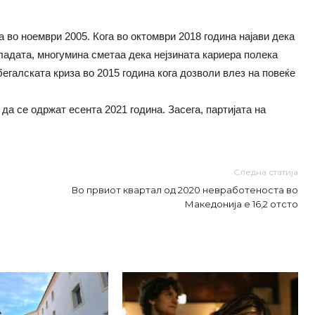
 во ноември 2005. Кога во октомври 2018 година најави дека
ладата, многумина сметаа дека нејзината кариера полека
бегалската криза во 2015 година кога дозволи влез на повеќе
а се одржат есента 2021 година. Засега, партијата на
Следна статија
Во првиот квартал од 2020 невработеноста во
Македонија е 16,2 отсто