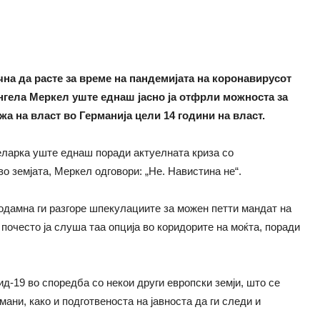
чна да расте за време на пандемијата на коронавирусот
Ангела Меркел уште еднаш јасно ја отфрли можноста за
жа на власт во Германија цели 14 години на власт.
ларка уште еднаш поради актуелната криза со
о земјата, Меркел одговори: „Не. Навистина не“.
дамна ги разгоре шпекулациите за можен петти мандат на
 почесто ја слуша таа опција во коридорите на моќта, поради
ид-19 во споредба со некои други европски земји, што се
ани, како и подготвеноста на јавноста да ги следи и