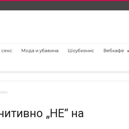
 секс
Мода и убавина
Шоубизнис
Вебкафе
иката
итивно „НЕ“ на