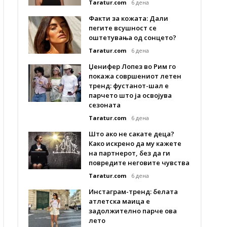
Taratur.com
6 дена
Факти за кожата: Дали
пегите всушност се
оштетувања од сонцето?
Taratur.com
6 дена
Џенифер Лопез во Рим го
покажа совршениот летен
тренд: фустанот-шал е
парчето што ја освојува
сезоната
Taratur.com
6 дена
Што ако не сакате деца?
Како искрено да му кажете
на партнерот, без да ги
повредите неговите чувства
Taratur.com
6 дена
Инстаграм-тренд: белата
атлетска маица е
задолжително парче ова
лето