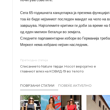
Сега 65-годишната канцеларка ја презема функцијата
тоа ќе биде нејзиниот последен мандат на чело на в
завршува. Најголемите критики ги доби за време на 
од еден милион бегалци во земјата.
Следните парламентарни избори во Германија треба д
Меркел нема избрано нејзин наследник.
Претходна статија
Списанието Nature тврди: Носот веројатно е
главниот влез на КОВИД-19 во телото
ПОВРЗАНИ СТАТИИ
ПОВЕЌЕ АКТУЕЛНО