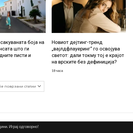
осакуваната боја на
Новиот дејтинг-тренд
ансата што ги
„вајлдфлауеринг“ го освојува
дните писти и
светот: дали токму тој е крајот
на врските без дефиниција?
18 часа
ќе поврзани статии
дини. Играј одговорно!