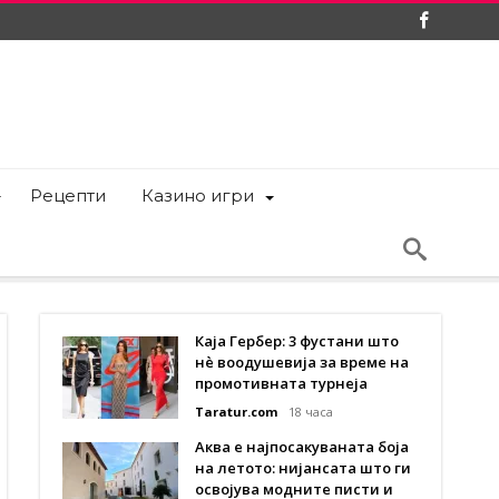
Рецепти
Казино игри
Каја Гербер: 3 фустани што
нè воодушевија за време на
промотивната турнеја
Taratur.com
18 часа
Аква е најпосакуваната боја
на летото: нијансата што ги
освојува модните писти и