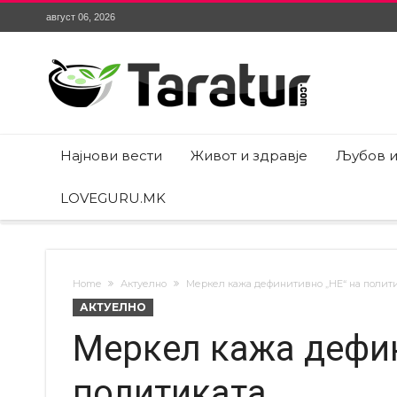
август 06, 2026
Најнови вести
Живот и здравје
Љубов и
LOVEGURU.MK
Home
Актуелно
Меркел кажа дефинитивно „НЕ“ на полит
АКТУЕЛНО
Меркел кажа дефин
политиката