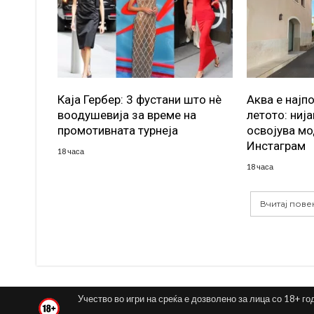
Каја Гербер: 3 фустани што нè
Аква е најп
воодушевија за време на
летото: ниј
промотивната турнеја
освојува мо
Инстаграм
18 часа
18 часа
Вчитај пове
Учество во игри на среќа е дозволено за лица со 18+ го