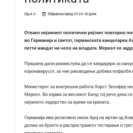
Од
A V
Објавено пред
07:19, 05 јуни
Откако нејзиниот политички рејтинг повторно по
во Германија и светот, германската канцеларка 
петти мандат на чело на владата. Меркел се задр
Прашана дали размислува да се кандидира за канце
коронавирусот, за чие раководење добива пофалби в
Министерот за внатрешни работи Хорст Зехофер нео
Меркел. Во изјава за весникот Билд тој рече дека се
нејзиното лидерство за време на кризата.
Германија има релативно низок број на жртви од Ков
должи на брзото и распространето тестирање и третм
почитува советите.