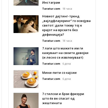
Инстаграм
Taratur.com
18 часа
Новиот дејтинг-тренд
„вајлдфлауеринг“ го освојува
светот: дали токму тој е
крајот на врските без
дефиниција?
Taratur.com
18 часа
7 лаги што мажите им ги
кажуваат на своите девојки
(и лесно се извлекуваат)
Taratur.com
6 дена
Мини-пити со кајсии
Taratur.com
6 дена
7 стилски и брзи фризури
што ќе ве спасат од
жештината