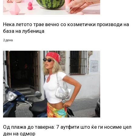
Нека летото трае вечно со козметички производи на
база на лубеница
2 дена
Од плажа до таверна: 7 аутфити што ќе ги носиме цел
ден на одмор