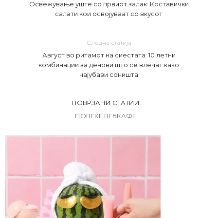
Освежување уште со првиот залак: Крставички
салати кои освојуваат со вкусот
Следна статија
Август во ритамот на сиестата: 10 летни
комбинации за денови што се влечат како
најубави соништа
ПОВРЗАНИ СТАТИИ
ПОВЕЌЕ ВЕБКАФЕ