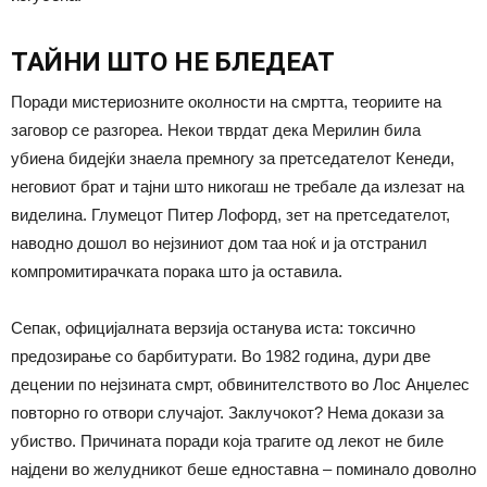
ТАЙНИ ШТО НЕ БЛЕДЕАТ
Поради мистериозните околности на смртта, теориите на
заговор се разгореа. Некои тврдат дека Мерилин била
убиена бидејќи знаела премногу за претседателот Кенеди,
неговиот брат и тајни што никогаш не требале да излезат на
виделина. Глумецот Питер Лофорд, зет на претседателот,
наводно дошол во нејзиниот дом таа ноќ и ја отстранил
компромитирачката порака што ја оставила.
Сепак, официјалната верзија останува иста: токсично
предозирање со барбитурати. Во 1982 година, дури две
децении по нејзината смрт, обвинителството во Лос Анџелес
повторно го отвори случајот. Заклучокот? Нема докази за
убиство. Причината поради која трагите од лекот не биле
најдени во желудникот беше едноставна – поминало доволно