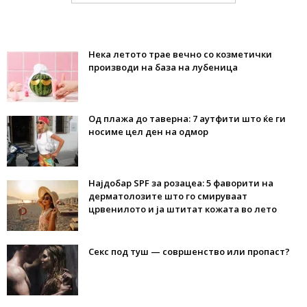
Нека летото трае вечно со козметички
производи на база на лубеница
Од плажа до таверна: 7 аутфити што ќе ги
носиме цел ден на одмор
Најдобар SPF за розацеа: 5 фаворити на
дерматолозите што го смируваат
црвенилото и ја штитат кожата во лето
Секс под туш — совршенство или пропаст?