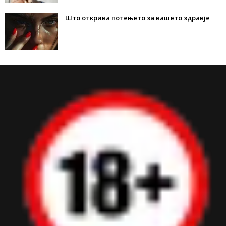
Што открива потењето за вашето здравје