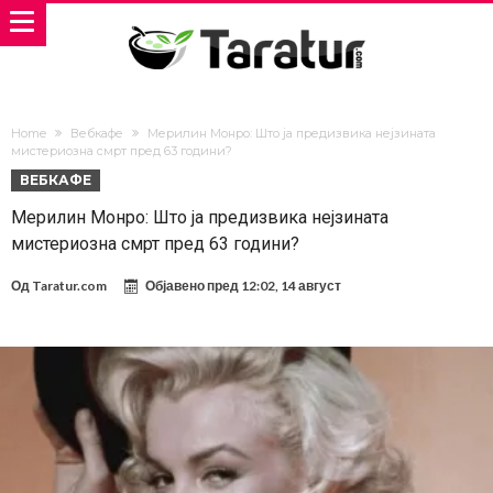
Home
Вебкафе
Мерилин Монро: Што ја предизвика нејзината
мистериозна смрт пред 63 години?
ВЕБКАФЕ
Мерилин Монро: Што ја предизвика нејзината
мистериозна смрт пред 63 години?
Од
Taratur.com
Објавено пред
12:02, 14 август