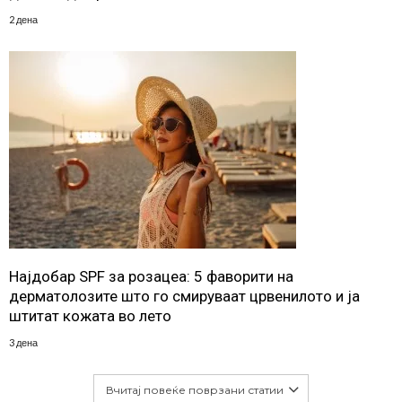
2 дена
Најдобар SPF за розацеа: 5 фаворити на
дерматолозите што го смируваат црвенилото и ја
штитат кожата во лето
3 дена
Вчитај повеќе поврзани статии