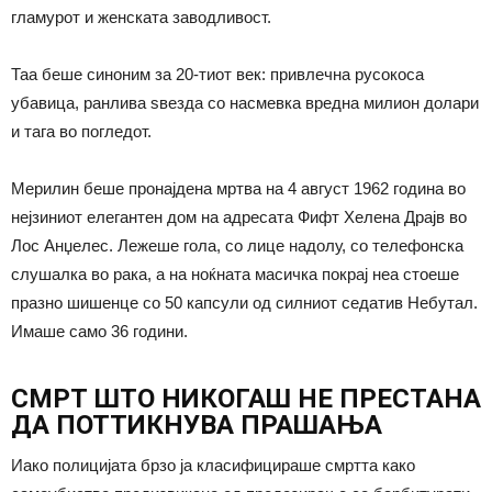
гламурот и женската заводливост.
Таа беше синоним за 20-тиот век: привлечна русокоса
убавица, ранлива ѕвезда со насмевка вредна милион долари
и тага во погледот.
Мерилин беше пронајдена мртва на 4 август 1962 година во
нејзиниот елегантен дом на адресата Фифт Хелена Драјв во
Лос Анџелес. Лежеше гола, со лице надолу, со телефонска
слушалка во рака, а на ноќната масичка покрај неа стоеше
празно шишенце со 50 капсули од силниот седатив Небутал.
Имаше само 36 години.
СМРТ ШТО НИКОГАШ НЕ ПРЕСТАНА
ДА ПОТТИКНУВА ПРАШАЊА
Иако полицијата брзо ја класифицираше смртта како