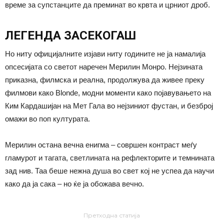
време за супстанците да преминат во крвта и црниот дроб.
ЛЕГЕНДА ЗАСЕКОГАШ
Но ниту официјалните изјави ниту годините не ја намалија
опсесијата со светот наречен Мерилин Монро. Нејзината
приказна, филмска и реална, продолжува да живее преку
филмови како Blonde, модни моменти како појавувањето на
Ким Кардашијан на Мет Гала во нејзиниот фустан, и безброј
омажи во поп културата.
Мерилин остана вечна енигма – совршен контраст меѓу
гламурот и тагата, светлината на рефлекторите и темнината
зад нив. Таа беше нежна душа во свет кој не успеа да научи
како да ја сака – но ќе ја обожава вечно.
Претходна статија