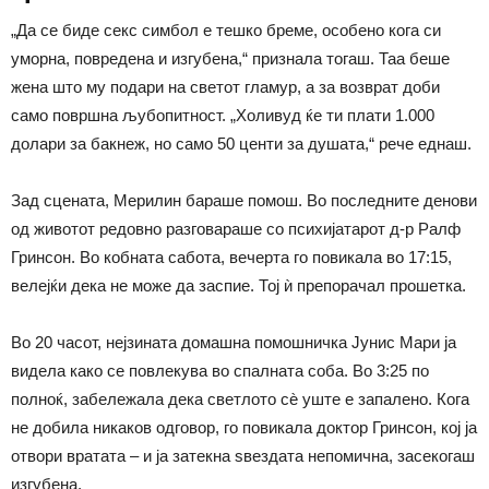
„Да се биде секс симбол е тешко бреме, особено кога си
уморна, повредена и изгубена,“ признала тогаш. Таа беше
жена што му подари на светот гламур, а за возврат доби
само површна љубопитност. „Холивуд ќе ти плати 1.000
долари за бакнеж, но само 50 центи за душата,“ рече еднаш.
Зад сцената, Мерилин бараше помош. Во последните денови
од животот редовно разговараше со психијатарот д-р Ралф
Гринсон. Во кобната сабота, вечерта го повикала во 17:15,
велејќи дека не може да заспие. Тој ѝ препорачал прошетка.
Во 20 часот, нејзината домашна помошничка Јунис Мари ја
видела како се повлекува во спалната соба. Во 3:25 по
полноќ, забележала дека светлото сѐ уште е запалено. Кога
не добила никаков одговор, го повикала доктор Гринсон, кој ја
отвори вратата – и ја затекна ѕвездата непомична, засекогаш
изгубена.