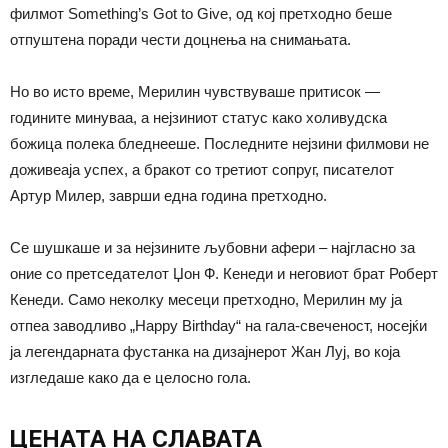
филмот Something’s Got to Give, од кој претходно беше
отпуштена поради чести доцнења на снимањата.
Но во исто време, Мерилин чувствуваше притисок —
годините минуваа, а нејзиниот статус како холивудска
божица полека бледнееше. Последните нејзини филмови не
доживеаја успех, а бракот со третиот сопруг, писателот
Артур Милер, заврши една година претходно.
Се шушкаше и за нејзините љубовни афери – најгласно за
оние со претседателот Џон Ф. Кенеди и неговиот брат Роберт
Кенеди. Само неколку месеци претходно, Мерилин му ја
отпеа заводливо „Happy Birthday“ на гала-свеченост, носејќи
ја легендарната фустанка на дизајнерот Жан Луј, во која
изгледаше како да е целосно гола.
ЦЕНАТА НА СЛАВАТА