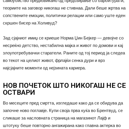
самоубиство предизвикано од предозирање со барбитурати,
теориите на заговор никогаш не стивнаа. Дали беше жртва на
сопствените емоции, политички релации или само уште еден
скршен бисер на Холивуд?
Зад сјајниот имиџ се криеше Норма Џин Бејкер — девојче со
несреќно детство, нестабилна мајка и живот по домови и кај
злоупотребувачки старатели. Раните од тој период ја следеа
во текот на целиот живот, фрлајќи сенка дури и врз
најсјајните моменти од нејзината кариера.
НОВ ПОЧЕТОК ШТО НИКОГАШ НЕ СЕ
ОСТВАРИ
Во месеците пред смртта, изгледаше како да се обидува да
започне ново поглавје. Купи своја прва куќа во Брентвуд, се
сликаше за насловната страница на магазинот Лајф и
штотуку беше повторно ангажирана како главна актерка во