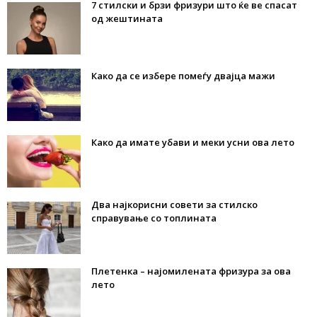
7 стилски и брзи фризури што ќе ве спасат
од жештината
Како да се избере помеѓу двајца мажи
Како да имате убави и меки усни ова лето
Два најкорисни совети за стилско
справување со топлината
Плетенка – најомилената фризура за ова
лето