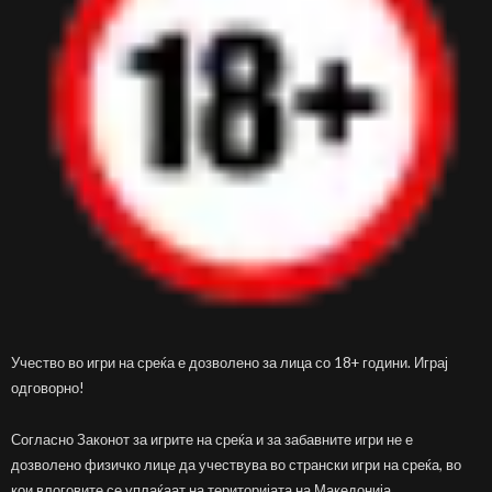
Учество во игри на среќа е дозволено за лица со 18+ години. Играј
одговорно!
Согласно Законот за игрите на среќа и за забавните игри не е
дозволено физичко лице да учествува во странски игри на среќа, во
кои влоговите се уплаќаат на територијата на Македонија.