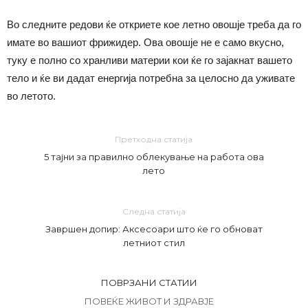
Во следните редови ќе откриете кое летно овошје треба да го
имате во вашиот фрижидер. Ова овошје не е само вкусно,
туку е полно со хранливи материи кои ќе го зајакнат вашето
тело и ќе ви дадат енергија потребна за целосно да уживате
во летото.
Претходна статија
5 тајни за правилно облекување на работа ова
лето
Следна статија
Завршен допир: Аксесоари што ќе го обноват
летниот стил
ПОВРЗАНИ СТАТИИ
ПОВЕЌЕ ЖИВОТ И ЗДРАВЈЕ