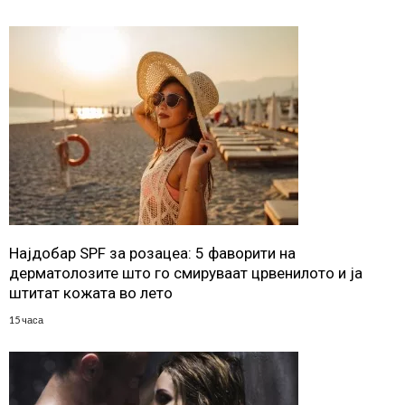
Најдобар SPF за розацеа: 5 фаворити на
дерматолозите што го смируваат црвенилото и ја
штитат кожата во лето
15 часа