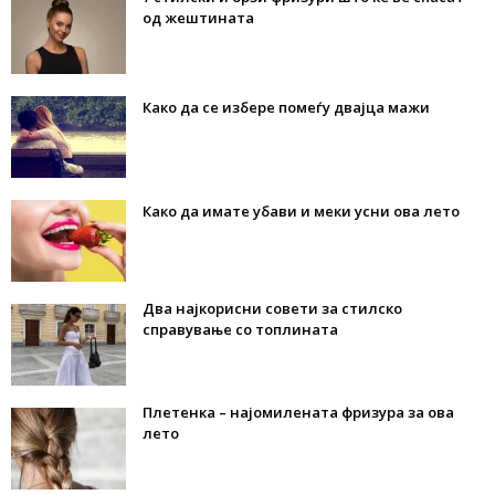
од жештината
Како да се избере помеѓу двајца мажи
Како да имате убави и меки усни ова лето
Два најкорисни совети за стилско
справување со топлината
Плетенка – најомилената фризура за ова
лето