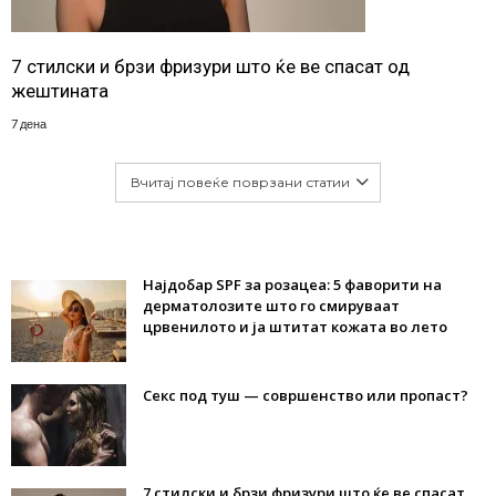
7 стилски и брзи фризури што ќе ве спасат од
жештината
7 дена
Вчитај повеќе поврзани статии
Најдобар SPF за розацеа: 5 фаворити на
дерматолозите што го смируваат
црвенилото и ја штитат кожата во лето
Секс под туш — совршенство или пропаст?
7 стилски и брзи фризури што ќе ве спасат