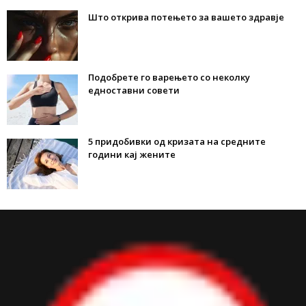
Што открива потењето за вашето здравје
Подобрете го варењето со неколку
едноставни совети
5 придобивки од кризата на средните
години кај жените