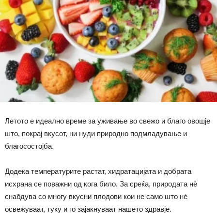
Летото е идеално време за уживање во свежо и благо овошје
што, покрај вкусот, ни нуди природно подмладување и
благосостојба.
Додека температурите растат, хидратацијата и добрата
исхрана се поважни од кога било. За среќа, природата нè
снабдува со многу вкусни плодови кои не само што нè
освежуваат, туку и го зајакнуваат нашето здравје.