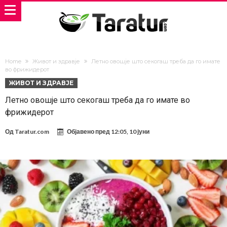
Home
Живот и здравје
Летно овошје што секогаш треба да го имате
во фрижидерот
ЖИВОТ И ЗДРАВЈЕ
Летно овошје што секогаш треба да го имате во
фрижидерот
Од
Taratur.com
Објавено пред
12:05, 10 јуни