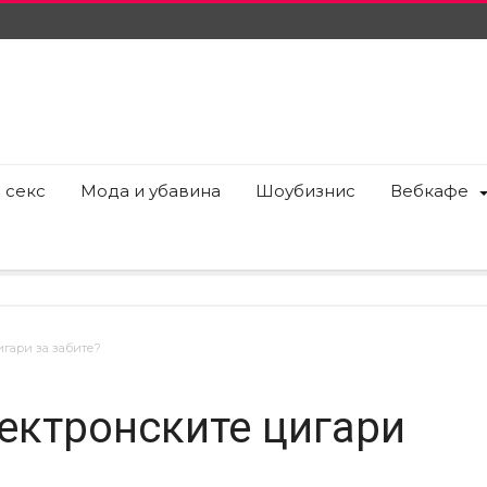
 секс
Мода и убавина
Шоубизнис
Вебкафе
игари за забите?
лектронските цигари