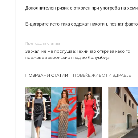
Дополнителен ризик е откриен при употреба на хемис
Е-цигарите исто така содржат никотин, познат факто
Претходна статија
За жал, не ме послушаа: Техничар открива како го
преживеа авионскиот пад во Колумбија
ПОВРЗАНИ СТАТИИ
ПОВЕЌЕ ЖИВОТ И ЗДРАВЈЕ