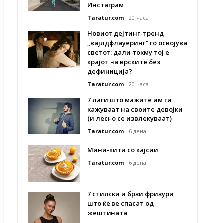
Инстаграм
Taratur.com
20 часа
Новиот дејтинг-тренд
„вајлдфлауеринг“ го освојува
светот: дали токму тој е
крајот на врските без
дефиниција?
Taratur.com
20 часа
7 лаги што мажите им ги
кажуваат на своите девојки
(и лесно се извлекуваат)
Taratur.com
6 дена
Мини-пити со кајсии
Taratur.com
6 дена
7 стилски и брзи фризури
што ќе ве спасат од
жештината