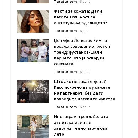
Taratur.com
6 дена
Факти за кожата: Дали
пегите всушност се
оштетувања од сонцето?
Taratur.com
6 дена
Џенифер Лопез во Рим го
покажа совршениот летен
тренд: фустанот-шал е
парчето што ја освојува
сезоната
Taratur.com
6 дена
Што ако не сакате деца?
Како искрено да му кажете
на партнерот, без да ги
повредите неговите чувства
Taratur.com
6 дена
Инстаграм-тренд: белата
атлетска маица е
задолжително парче ова
лето