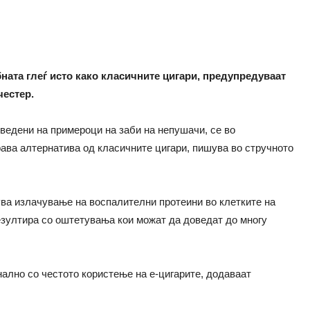
бната глеѓ исто како класичните цигари, предупредуваат
честер.
ведени на примероци на заби на непушачи, се во
рава алтернатива од класичните цигари, пишува во стручното
ува излачување на воспалителни протеини во клетките на
езултира со оштетувања кои можат да доведат до многу
ално со честото користење на е-цигарите, додаваат