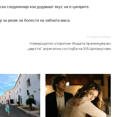
ки соединенија кои додаваат вкус на е-цигарите.
р за ризик на болести на забната маса.
Следна статија
Неверојатно откритие: Водата преминува во
„цврста“ агрегатна состојба на 105 Целзиусови