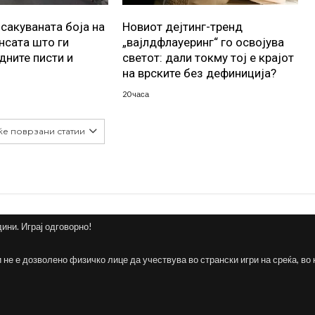
осакуваната боја на
Новиот дејтинг-тренд
ансата што ги
„вајлдфлауеринг“ го освојува
дните писти и
светот: дали токму тој е крајот
на врските без дефиниција?
20 часа
ќе поврзани статии
дини. Играј одговорно!
и не е дозволено физичко лице да учествува во странски игри на среќа, во 