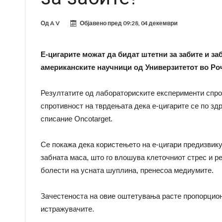
Од
A V
Објавено пред
09:28, 04 декември
Е-цигарите можат да бидат штетни за забите и за
американските научници од Универзитетот во Ро
Резултатите од лабораториските експерименти спро
спротивност на тврдењата дека е-цигарите се по зд
списание Oncotarget.
Се покажа дека користењето на е-цигари предизвик
забната маса, што го влошува клеточниот стрес и р
болести на усната шуплина, пренесоа медиумите.
Зачестеноста на овие оштетувања расте пропорцион
истражувачите.