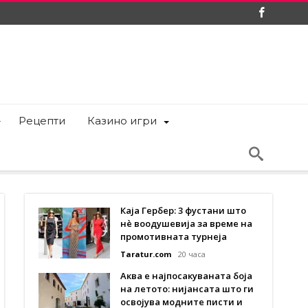
Рецепти
Казино игри
Каја Гербер: 3 фустани што
нè воодушевија за време на
промотивната турнеја
Taratur.com
20 часа
Аква е најпосакуваната боја
на летото: нијансата што ги
освојува модните писти и