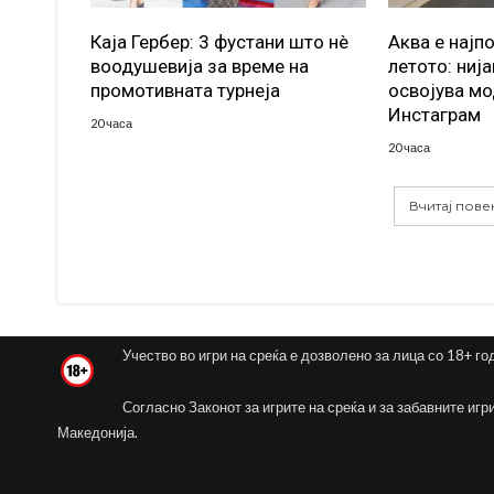
Каја Гербер: 3 фустани што нè
Аква е најп
воодушевија за време на
летото: ниј
промотивната турнеја
освојува мо
Инстаграм
20 часа
20 часа
Вчитај пове
Учество во игри на среќа е дозволено за лица со 18+ го
Согласно Законот за игрите на среќа и за забавните игр
Македонија.