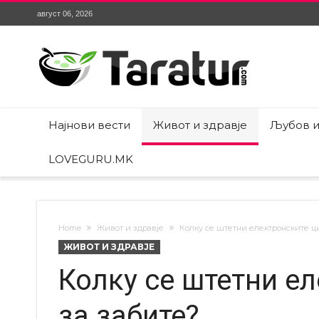
август 06, 2026
Најнови вести
Живот и здравје
Љубов и
LOVEGURU.MK
Home
Живот и здравје
Колку се штетни електронските ц
ЖИВОТ И ЗДРАВЈЕ
Колку се штетни е
за забите?