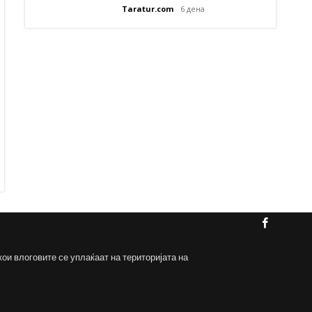
Taratur.com
6 дена
кои влоговите се уплаќаат на територијата на