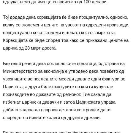
одлука, нема да има цена повисока од 100 денари.
Тој додаде дека корекцијата ќе биде процентуално, односно,
колку се зголемени цените на увозот на одредени производи,
процентуално ќе се зголеми и цената која е замрзната.
Корекцијата ќе биде според тоа како се прикажани цените на
царина од 28 март досега.
Бектеши рече и дека согласно сите податоци, од страна на
Министерството за економија е утврдено дека повеќето од
увозниците во последните месеци давале едни фактури во
Царината, а други биле фактурите со кои ги купувале
производите во државите од регионот. Тие сакале да
избегнат царински давачки и затоа Царинската управа
добила задача да направи детални контроли и да ги
споредат со нивните колеги од другите држави.
Во однос на евентуалните двојни фактури од увозниците,