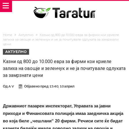
Home
Актуелно
Казни од 800 до 10.000 евра за фирми кои криеле
залиха на овошје и зеленчук и не ја почитувале одлуката за замрзнати
цени
АКТУЕЛНО
Казни од 800 до 10.000 евра за фирми кои криеле
залиха на овошје и зеленчук и не ја почитувале одлуката
за замрзнати цени
Од
A V
Објавено пред
15:40, 10 април
Државниот пазарен инспекторат, Управата за јавни
приходи и Финансовата полиција имаа заедничка акција
во која биле „чешлани“ 20 фирми. Речиси сите ќе бидат
казнети бидејќи имале доволно залихи на овошје и