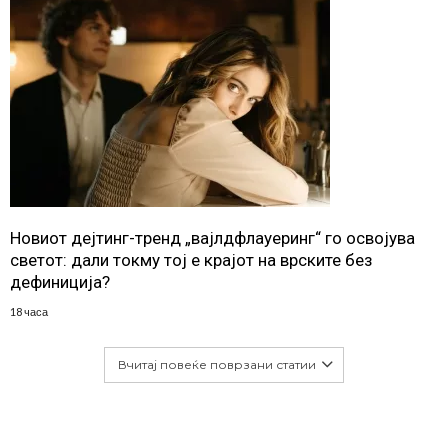
Новиот дејтинг-тренд „вајлдфлауеринг“ го освојува
светот: дали токму тој е крајот на врските без
дефиниција?
18 часа
Вчитај повеќе поврзани статии