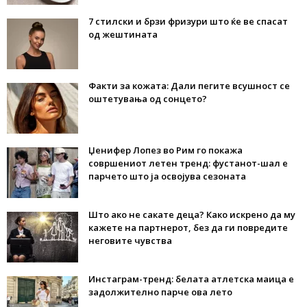
7 стилски и брзи фризури што ќе ве спасат
од жештината
Факти за кожата: Дали пегите всушност се
оштетувања од сонцето?
Џенифер Лопез во Рим го покажа
совршениот летен тренд: фустанот-шал е
парчето што ја освојува сезоната
Што ако не сакате деца? Како искрено да му
кажете на партнерот, без да ги повредите
неговите чувства
Инстаграм-тренд: белата атлетска маица е
задолжително парче ова лето