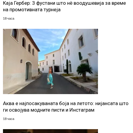
Каја Гербер: 3 фустани што нè воодушевија за време
на промотивната турнеја
18 часа
Аква е најпосакуваната боја на летото: нијансата што
ги освојува модните писти и Инстаграм
18 часа