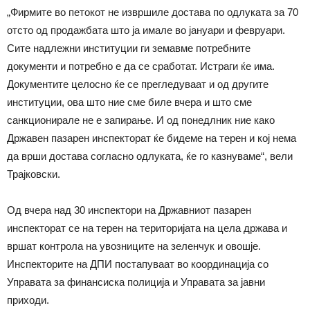
„Фирмите во петокот не извршиле достава по одлуката за 70
отсто од продажбата што ја имале во јануари и февруари.
Сите надлежни институции ги земавме потребните
документи и потребно е да се сработат. Истраги ќе има.
Документите целосно ќе се прегледуваат и од другите
институции, ова што ние сме биле вчера и што сме
санкционирале не е запирање. И од понедлник ние како
Државен пазарен инспекторат ќе бидеме на терен и кој нема
да врши достава согласно одлуката, ќе го казнуваме“, вели
Трајковски.
Од вчера над 30 инспектори на Државниот пазарен
инспекторат се на терен на територијата на цела држава и
вршат контрола на увозниците на зеленчук и овошје.
Инспекторите на ДПИ постапуваат во координација со
Управата за финансиска полиција и Управата за јавни
приходи.