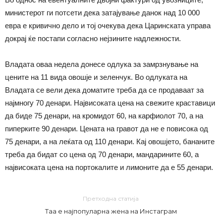
министерот ги потсети дека затајување данок над 10 000
евра е кривично дело и тој очекува дека Царинската управа
докрај ќе постапи согласно нејзините надлежности.
Владата оваа недела донесе одлука за замрзнување на
цените на 11 вида овошје и зеленчук. Во одлуката на
Владата се вели дека доматите треба да се продаваат за
најмногу 70 денари. Највисоката цена на свежите краставици
да биде 75 денари, на кромидот 60, на карфиолот 70, а на
пиперките 90 денари. Цената на гравот да не е повисока од
75 денари, а на леќата од 110 денари. Кај овошјето, бананите
треба да бидат со цена од 70 денари, мандарините 60, а
највисоката цена на портокалите и лимоните да е 55 денари.
Претходна статија
Таа е најпопуларна жена на Инстаграм