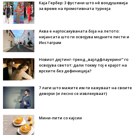
Каја Гербер: 3 фустани што нè воодушевија
за време на промотивната турнеја
Аква е најпосакуваната боја на летото:
нијансата што ги освојува модните писти и
Инстаграм
Новиот дејтинг-тренд „вајлдфлауеринг“ го
освојува светот: дали токму тој е крајот на
врските без дефиниција?
7 лаги што мажите им ги кажуваат на своите
девојки (и лесно се извлекуваат)
Мини-пити со кајсии