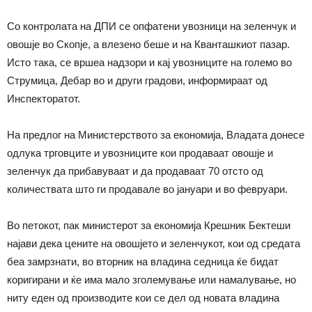
Со контролата на ДПИ се опфатени увозници на зеленчук и
овошје во Скопје, а влезено беше и на Кванташкиот пазар.
Исто така, се вршеа надзори и кај увозниците на големо во
Струмица, Дебар во и други градови, информираат од
Инспекторатот.
На предлог на Министерството за економија, Владата донесе
одлука трговците и увозниците кои продаваат овошје и
зеленчук да прибавуваат и да продаваат 70 отсто од
количествата што ги продавале во јануари и во февруари.
Во петокот, пак министерот за економија Крешник Бектеши
најави дека цените на овошјето и зеленчукот, кои од средата
беа замрзнати, во вторник на владина седница ќе бидат
коригирани и ќе има мало зголемување или намалување, но
ниту еден од производите кои се дел од новата владина