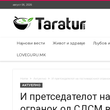
август 06, 2026
Најнови вести
Живот и здравје
Љубов и
LOVEGURU.MK
Home
Актуелно
И претседателот на гостиварскиот огран
АКТУЕЛНО
И претседателот н
огранок од СДСМ 