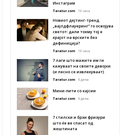
Инстаграм
Taratur.com
16 часа
Новиот дејтинг-тренд
„вајлдфлауеринг“ го освојува
светот: дали токму тој е
крајот на врските без
дефиниција?
Taratur.com
16 часа
7 лаги што мажите им ги
кажуваат на своите девојки
(и лесно се извлекуваат)
Taratur.com
6 дена
Мини-пити со кајсии
Taratur.com
6 дена
7 стилски и брзи фризури
што ќе ве спасат од
жештината