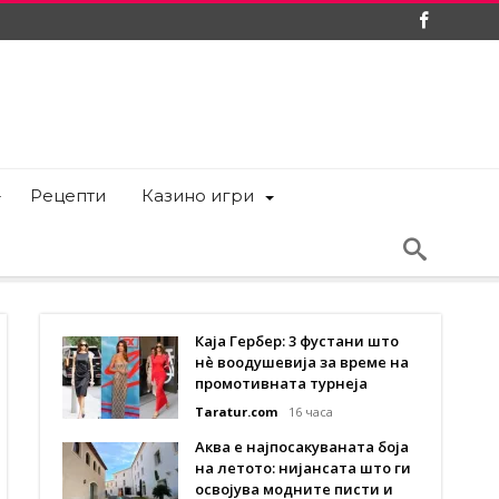
Рецепти
Казино игри
Каја Гербер: 3 фустани што
нè воодушевија за време на
промотивната турнеја
Taratur.com
16 часа
Аква е најпосакуваната боја
на летото: нијансата што ги
освојува модните писти и