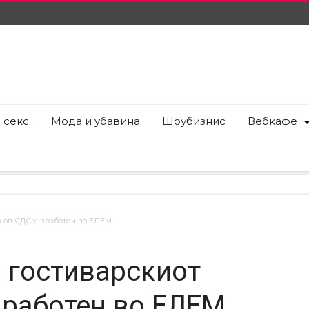
 секс
Мода и убавина
Шоубизнис
Вебкафе
ок од СДСМ вработен во ЕЛЕМ
а гостиварскиот
вработен во ЕЛЕМ