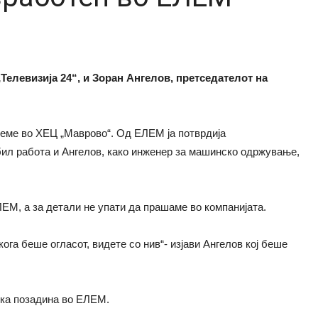
елевизија 24“, и Зоран Ангелов, претседателот на
време во ХЕЦ „Маврово“. Од ЕЛЕМ ја потврдија
бил работа и Ангелов, како инженер за машинско одржување,
ЛЕМ, а за детали не упати да прашаме во компанијата.
кога беше огласот, видете со нив“- изјави Ангелов кој беше
ска позадина во ЕЛЕМ.