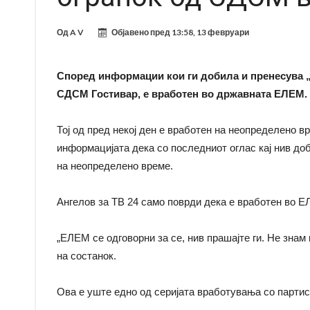
Од
A V
Објавено пред
13:58, 13 февруари
Според информации кои ги добила и пренесува „Т
СДСМ Гостивар, е вработен во државната ЕЛЕМ.
Тој од пред некој ден е вработен на неопределено 
информацијата дека со последниот оглас кај нив до
на неопределено време.
Ангелов за ТВ 24 само поврди дека е вработен во Е
„ЕЛЕМ се одговорни за се, нив прашајте ги. Не знам 
на состанок.
Ова е уште едно од серијата вработувања со парти