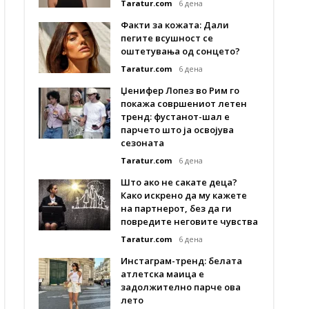
Taratur.com
6 дена
Факти за кожата: Дали
пегите всушност се
оштетувања од сонцето?
Taratur.com
6 дена
Џенифер Лопез во Рим го
покажа совршениот летен
тренд: фустанот-шал е
парчето што ја освојува
сезоната
Taratur.com
6 дена
Што ако не сакате деца?
Како искрено да му кажете
на партнерот, без да ги
повредите неговите чувства
Taratur.com
6 дена
Инстаграм-тренд: белата
атлетска маица е
задолжително парче ова
лето