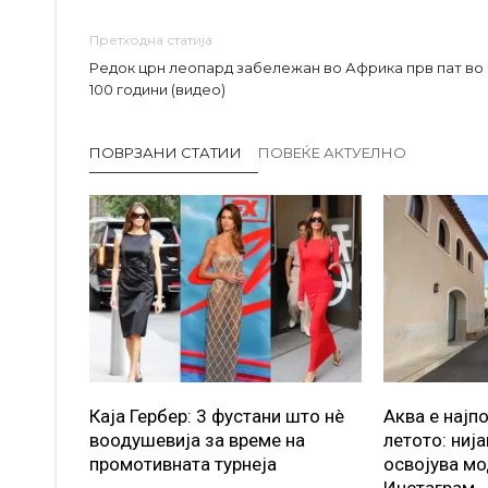
Претходна статија
Редок црн леопард забележан во Африка прв пат во
100 години (видео)
ПОВРЗАНИ СТАТИИ
ПОВЕЌЕ АКТУЕЛНО
Каја Гербер: 3 фустани што нè
Аква е најп
воодушевија за време на
летото: ниј
промотивната турнеја
освојува мо
Инстаграм