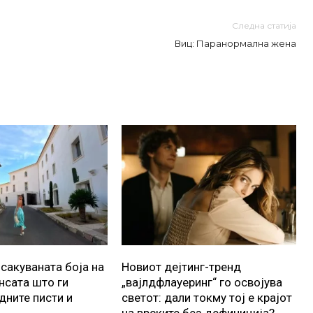
Следна статија
Виц: Паранормална жена
осакуваната боја на
Новиот дејтинг-тренд
ансата што ги
„вајлдфлауеринг“ го освојува
дните писти и
светот: дали токму тој е крајот
на врските без дефиниција?