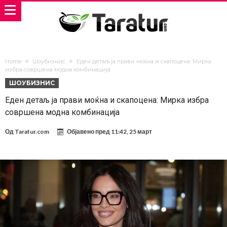
Home
Шоубизнис
Еден детаљ ја прави моќна и скапоцена: Мирка
избра совршена модна комбинација
ШОУБИЗНИС
Еден детаљ ја прави моќна и скапоцена: Мирка избра
совршена модна комбинација
Од
Taratur.com
Објавено пред
11:42, 25 март