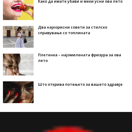
Како да имате убави и меки усни ова лето
Два најкорисни совети за стилско
справување со топлината
Плетенка – најомилената фризура за ова
лето
Што открива потењето за вашето здравје