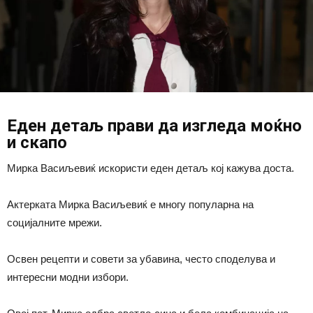
Еден детаљ прави да изгледа моќно
и скапо
Мирка Васиљевиќ искористи еден детаљ кој кажува доста.
Актерката Мирка Васиљевиќ е многу популарна на
социјалните мрежи.
Освен рецепти и совети за убавина, често споделува и
интересни модни избори.