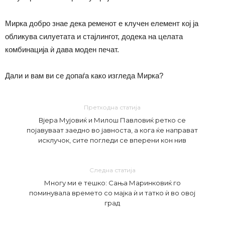
Мирка добро знае дека ременот е клучен елемент кој ја
обликува силуетата и стајлингот, додека на целата
комбинација ѝ дава моден печат.
Дали и вам ви се допаѓа како изгледа Мирка?
Претходна статија
Вјера Мујовиќ и Милош Павловиќ ретко се
појавуваат заедно во јавноста, а кога ќе направат
исклучок, сите погледи се вперени кон нив
Следна статија
Многу ми е тешко: Сања Маринковиќ го
поминувала времето со мајка ѝ и татко ѝ во овој
град