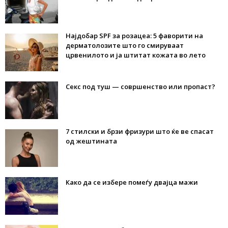
Најдобар SPF за розацеа: 5 фаворити на
дерматолозите што го смируваат
црвенилото и ја штитат кожата во лето
Секс под туш — совршенство или пропаст?
7 стилски и брзи фризури што ќе ве спасат
од жештината
Како да се избере помеѓу двајца мажи