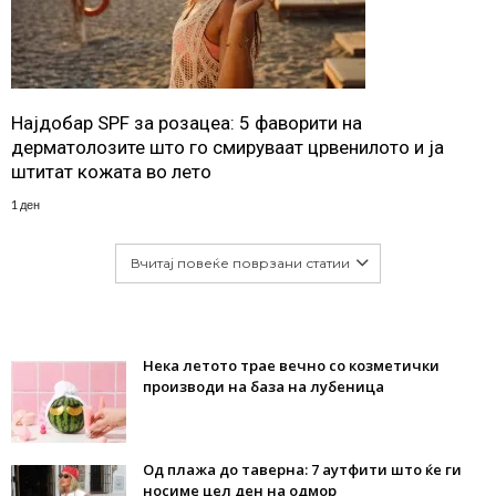
Најдобар SPF за розацеа: 5 фаворити на
дерматолозите што го смируваат црвенилото и ја
штитат кожата во лето
1 ден
Вчитај повеќе поврзани статии
Нека летото трае вечно со козметички
производи на база на лубеница
Од плажа до таверна: 7 аутфити што ќе ги
носиме цел ден на одмор