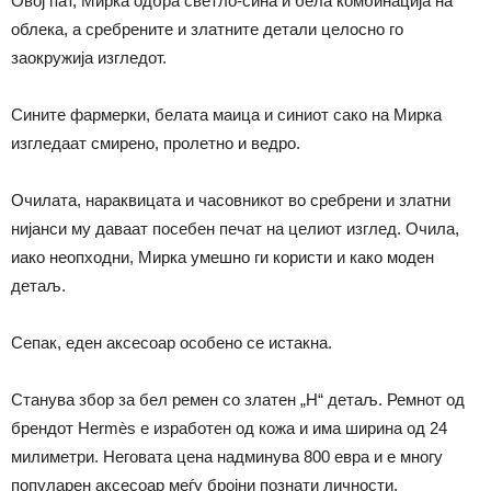
Овој пат, Мирка одбра светло-сина и бела комбинација на
облека, а сребрените и златните детали целосно го
заокружија изгледот.
Сините фармерки, белата маица и синиот сако на Мирка
изгледаат смирено, пролетно и ведро.
Очилата, нараквицата и часовникот во сребрени и златни
нијанси му даваат посебен печат на целиот изглед. Очила,
иако неопходни, Мирка умешно ги користи и како моден
детаљ.
Сепак, еден аксесоар особено се истакна.
Станува збор за бел ремен со златен „H“ детаљ. Ремнот од
брендот Hermès е изработен од кожа и има ширина од 24
милиметри. Неговата цена надминува 800 евра и е многу
популарен аксесоар меѓу бројни познати личности.