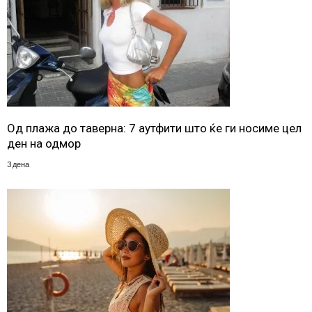
Од плажа до таверна: 7 аутфити што ќе ги носиме цел
ден на одмор
3 дена