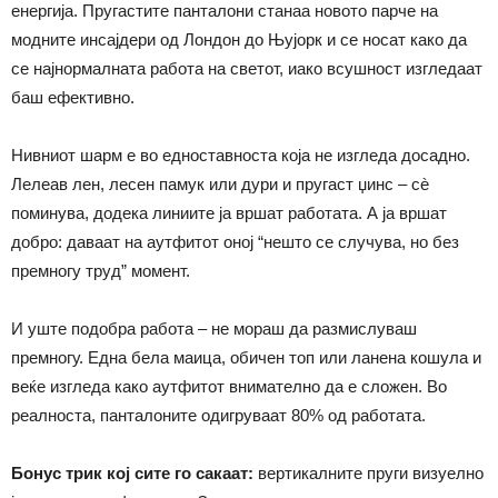
енергија. Пругастите панталони станаа новото парче на
модните инсајдери од Лондон до Њујорк и се носат како да
се најнормалната работа на светот, иако всушност изгледаат
баш ефективно.
Нивниот шарм е во едноставноста која не изгледа досадно.
Лелеав лен, лесен памук или дури и пругаст џинс – сè
поминува, додека линиите ја вршат работата. А ја вршат
добро: даваат на аутфитот оној “нешто се случува, но без
премногу труд” момент.
И уште подобра работа – не мораш да размислуваш
премногу. Една бела маица, обичен топ или ланена кошула и
веќе изгледа како аутфитот внимателно да е сложен. Во
реалноста, панталоните одигруваат 80% од работата.
Бонус трик кој сите го сакаат:
вертикалните пруги визуелно