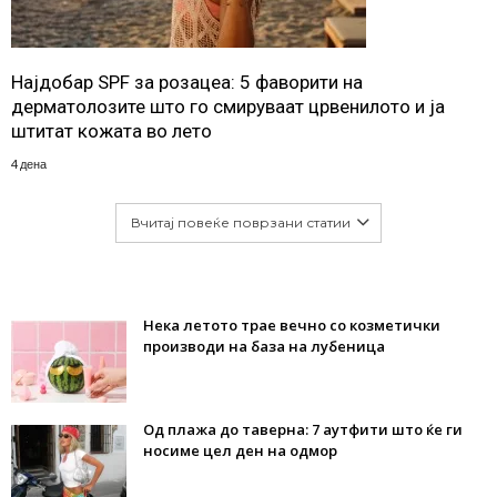
Најдобар SPF за розацеа: 5 фаворити на
дерматолозите што го смируваат црвенилото и ја
штитат кожата во лето
4 дена
Вчитај повеќе поврзани статии
Нека летото трае вечно со козметички
производи на база на лубеница
Од плажа до таверна: 7 аутфити што ќе ги
носиме цел ден на одмор