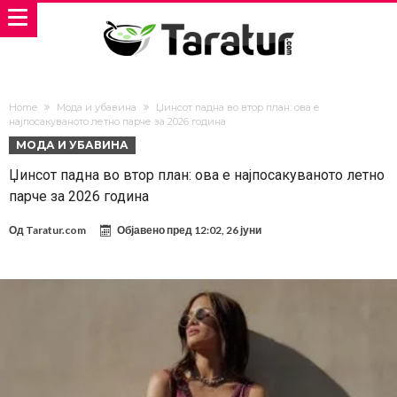
Home
Мода и убавина
Џинсот падна во втор план: ова е
најпосакуваното летно парче за 2026 година
МОДА И УБАВИНА
Џинсот падна во втор план: ова е најпосакуваното летно
парче за 2026 година
Од
Taratur.com
Објавено пред
12:02, 26 јуни