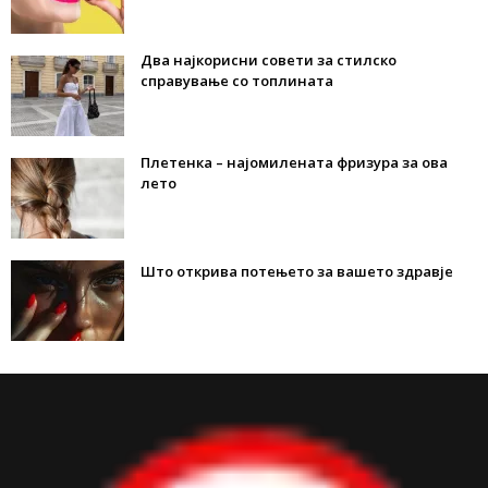
Два најкорисни совети за стилско
справување со топлината
Плетенка – најомилената фризура за ова
лето
Што открива потењето за вашето здравје