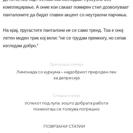
комплицирање. А оние кои сакаат помирен стил дозволуваат
панталоните да бидат главен акцент со неутрални парчиња.
На крај, пругастите панталони не се само тренд. Тоа е оној
летен моден трик кој вели: “не се трудам премногу, но сепак
изгледам добро.”
Претходна статија
Лимонада со куркума – најдобриот природен лек
за депресија
Следна статија
Успехот под лупа: зошто добрата работа
понекогаш се толкува погрешно
ПОВРЗАНИ СТАТИИ