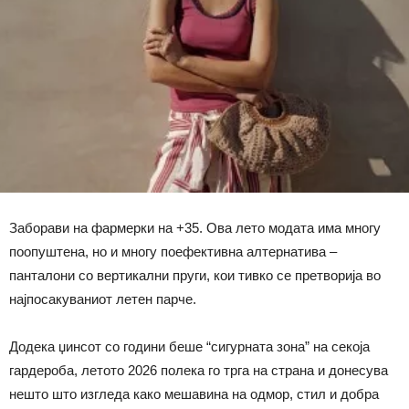
Заборави на фармерки на +35. Ова лето модата има многу
поопуштена, но и многу поефективна алтернатива –
панталони со вертикални пруги, кои тивко се претворија во
најпосакуваниот летен парче.
Додека џинсот со години беше “сигурната зона” на секоја
гардероба, летото 2026 полека го трга на страна и донесува
нешто што изгледа како мешавина на одмор, стил и добра