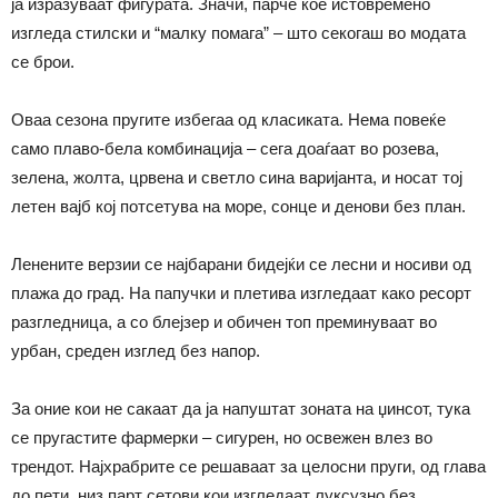
ја изразуваат фигурата. Значи, парче кое истовремено
изгледа стилски и “малку помага” – што секогаш во модата
се брои.
Оваа сезона пругите избегаа од класиката. Нема повеќе
само плаво-бела комбинација – сега доаѓаат во розева,
зелена, жолта, црвена и светло сина варијанта, и носат тој
летен вајб кој потсетува на море, сонце и денови без план.
Ленените верзии се најбарани бидејќи се лесни и носиви од
плажа до град. На папучки и плетива изгледаат како ресорт
разгледница, а со блејзер и обичен топ преминуваат во
урбан, среден изглед без напор.
За оние кои не сакаат да ја напуштат зоната на џинсот, тука
се пругастите фармерки – сигурен, но освежен влез во
трендот. Најхрабрите се решаваат за целосни пруги, од глава
до пети, низ парт сетови кои изгледаат луксузно без