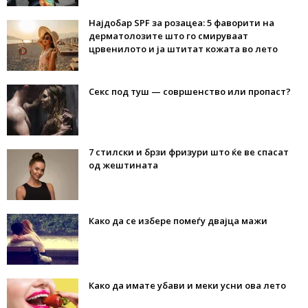
Најдобар SPF за розацеа: 5 фаворити на
дерматолозите што го смируваат
црвенилото и ја штитат кожата во лето
Секс под туш — совршенство или пропаст?
7 стилски и брзи фризури што ќе ве спасат
од жештината
Како да се избере помеѓу двајца мажи
Како да имате убави и меки усни ова лето